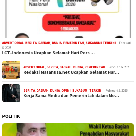
ADVERTORIAL
,
BERITA
,
DAERAH
,
DUNIA
,
PEMERINTAH
,
SUKABUMI TERKINI
Februari
6, 2026
LCT–Indonesia Ucapkan Selamat Hari Pers …
ADVERTORIAL
,
BERITA
,
DAERAH
,
DUNIA
,
PEMERINTAH
Februari 6, 2026
Redaksi Matanusa.net Ucapkan Selamat Har…
BERITA
,
DAERAH
,
DUNIA
,
OPINI
,
SUKABUMI TERKINI
Februari 5, 2026
Kerja Sama Media dan Pemerintah dalam Me…
POLITIK