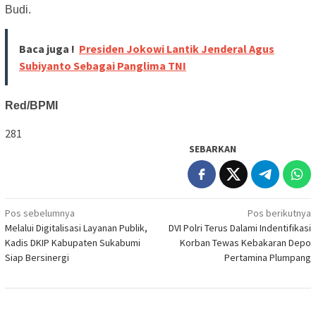
Budi.
Baca juga !
Presiden Jokowi Lantik Jenderal Agus
Subiyanto Sebagai Panglima TNI
Red/BPMI
281
SEBARKAN
Navigasi
Pos sebelumnya
Pos berikutnya
Melalui Digitalisasi Layanan Publik,
DVI Polri Terus Dalami Indentifikasi
pos
Kadis DKIP Kabupaten Sukabumi
Korban Tewas Kebakaran Depo
Siap Bersinergi
Pertamina Plumpang