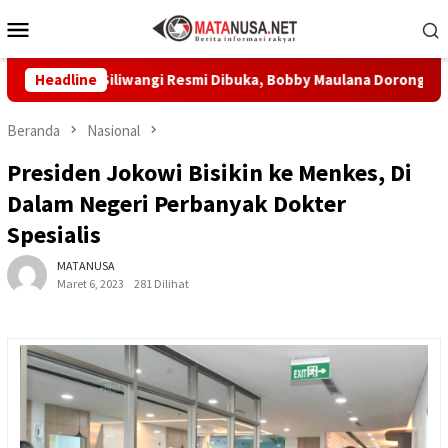
Loncat
Menu
ke
Mobile
konten
abu Siliwangi Resmi Dibuka, Bobby Maulana Dorong Wisata Bud
Headline
Beranda
Nasional
Presiden Jokowi Bisikin ke Menkes, Di
Dalam Negeri Perbanyak Dokter
Spesialis
MATANUSA
Maret 6, 2023
281 Dilihat