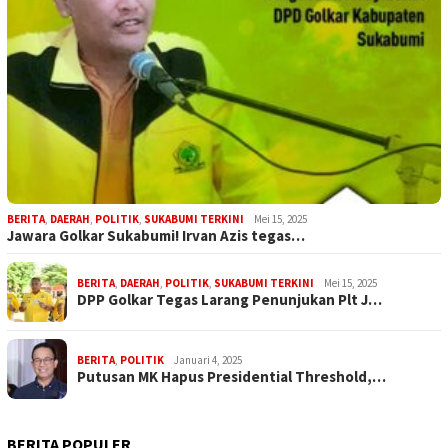
BERITA
,
DAERAH
,
POLITIK
,
SUKABUMI TERKINI
Mei 15, 2025
Jawara Golkar Sukabumi! Irvan Azis tegas…
BERITA
,
DAERAH
,
POLITIK
,
SUKABUMI TERKINI
Mei 15, 2025
DPP Golkar Tegas Larang Penunjukan Plt J…
BERITA
,
POLITIK
Januari 4, 2025
Putusan MK Hapus Presidential Threshold,…
BERITA POPULER