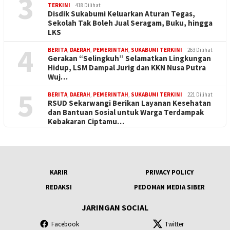
3
TERKINI
418 Dilihat
Disdik Sukabumi Keluarkan Aturan Tegas,
Sekolah Tak Boleh Jual Seragam, Buku, hingga
LKS
4
BERITA
,
DAERAH
,
PEMERINTAH
,
SUKABUMI TERKINI
263 Dilihat
Gerakan “Selingkuh” Selamatkan Lingkungan
Hidup, LSM Dampal Jurig dan KKN Nusa Putra
Wuj…
5
BERITA
,
DAERAH
,
PEMERINTAH
,
SUKABUMI TERKINI
221 Dilihat
RSUD Sekarwangi Berikan Layanan Kesehatan
dan Bantuan Sosial untuk Warga Terdampak
Kebakaran Ciptamu…
KARIR
PRIVACY POLICY
REDAKSI
PEDOMAN MEDIA SIBER
JARINGAN SOCIAL
Facebook
Twitter