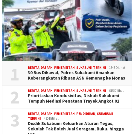
1
BERITA
,
DAERAH
,
PEMERINTAH
,
SUKABUMI TERKINI
1646 Dilihat
30 Bus Dikawal, Polres Sukabumi Amankan
Keberangkatan Ribuan ASN Kemenag ke Monas
2
BERITA
,
DAERAH
,
PEMERINTAH
,
SUKABUMI TERKINI
615 Dilihat
Prioritaskan Kondusivitas, Dishub Sukabumi
Tempuh Mediasi Penataan Trayek Angkot 02
3
BERITA
,
DAERAH
,
PEMERINTAH
,
PENDIDIKAN
,
SUKABUMI
TERKINI
430 Dilihat
Disdik Sukabumi Keluarkan Aturan Tegas,
Sekolah Tak Boleh Jual Seragam, Buku, hingga