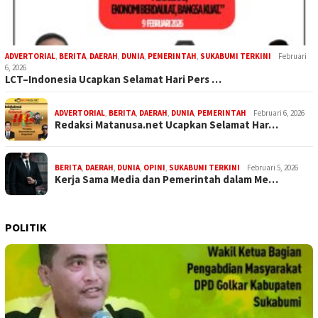
ADVERTORIAL
,
BERITA
,
DAERAH
,
DUNIA
,
PEMERINTAH
,
SUKABUMI TERKINI
Februari
6, 2026
LCT–Indonesia Ucapkan Selamat Hari Pers …
ADVERTORIAL
,
BERITA
,
DAERAH
,
DUNIA
,
PEMERINTAH
Februari 6, 2026
Redaksi Matanusa.net Ucapkan Selamat Har…
BERITA
,
DAERAH
,
DUNIA
,
OPINI
,
SUKABUMI TERKINI
Februari 5, 2026
Kerja Sama Media dan Pemerintah dalam Me…
POLITIK