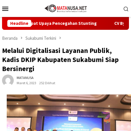
Loncat
Menu
ke
Mobile
konten
rcepat Upaya Pencegahan Stunting
Headline
CV Byankarya Pastika
Beranda
Sukabumi Terkini
Melalui Digitalisasi Layanan Publik,
Kadis DKIP Kabupaten Sukabumi Siap
Bersinergi
MATANUSA
Maret 6, 2023
252 Dilihat