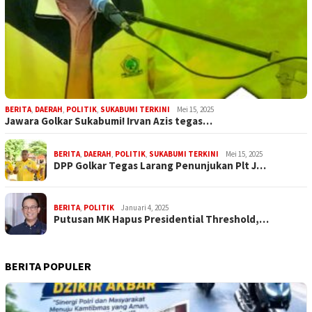
BERITA
,
DAERAH
,
POLITIK
,
SUKABUMI TERKINI
Mei 15, 2025
Jawara Golkar Sukabumi! Irvan Azis tegas…
BERITA
,
DAERAH
,
POLITIK
,
SUKABUMI TERKINI
Mei 15, 2025
DPP Golkar Tegas Larang Penunjukan Plt J…
BERITA
,
POLITIK
Januari 4, 2025
Putusan MK Hapus Presidential Threshold,…
BERITA POPULER