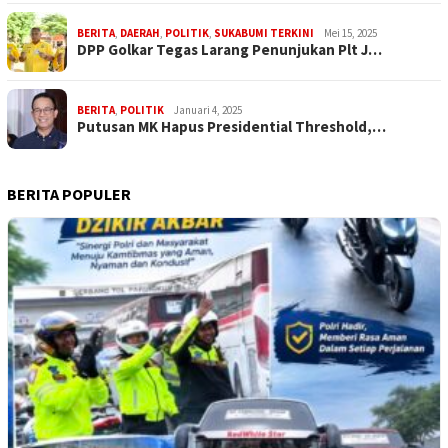
BERITA
,
DAERAH
,
POLITIK
,
SUKABUMI TERKINI
Mei 15, 2025
DPP Golkar Tegas Larang Penunjukan Plt J…
BERITA
,
POLITIK
Januari 4, 2025
Putusan MK Hapus Presidential Threshold,…
BERITA POPULER