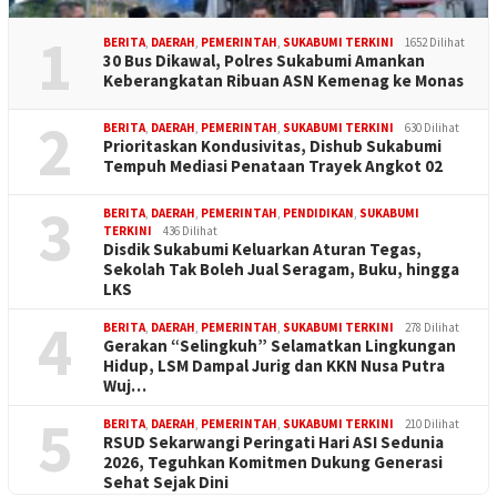
1
BERITA
,
DAERAH
,
PEMERINTAH
,
SUKABUMI TERKINI
1652 Dilihat
30 Bus Dikawal, Polres Sukabumi Amankan
Keberangkatan Ribuan ASN Kemenag ke Monas
2
BERITA
,
DAERAH
,
PEMERINTAH
,
SUKABUMI TERKINI
630 Dilihat
Prioritaskan Kondusivitas, Dishub Sukabumi
Tempuh Mediasi Penataan Trayek Angkot 02
3
BERITA
,
DAERAH
,
PEMERINTAH
,
PENDIDIKAN
,
SUKABUMI
TERKINI
436 Dilihat
Disdik Sukabumi Keluarkan Aturan Tegas,
Sekolah Tak Boleh Jual Seragam, Buku, hingga
LKS
4
BERITA
,
DAERAH
,
PEMERINTAH
,
SUKABUMI TERKINI
278 Dilihat
Gerakan “Selingkuh” Selamatkan Lingkungan
Hidup, LSM Dampal Jurig dan KKN Nusa Putra
Wuj…
5
BERITA
,
DAERAH
,
PEMERINTAH
,
SUKABUMI TERKINI
210 Dilihat
RSUD Sekarwangi Peringati Hari ASI Sedunia
2026, Teguhkan Komitmen Dukung Generasi
Sehat Sejak Dini