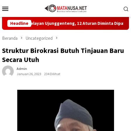
Loncat
Menu
ke
Mobile
konten
tan Nelayan Ujunggenteng, 12 Aturan Diminta Dipatuhi
Headline
Beranda
Uncategorized
Struktur Birokrasi Butuh Tinjauan Baru
Secara Utuh
Admin
Januari 26, 2023
234 Dilihat