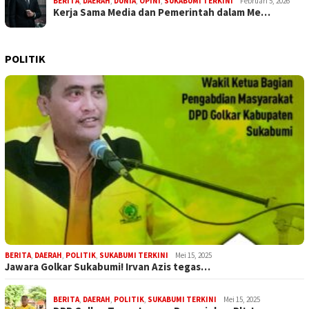
BERITA
,
DAERAH
,
DUNIA
,
OPINI
,
SUKABUMI TERKINI
Februari 5, 2026
Kerja Sama Media dan Pemerintah dalam Me…
POLITIK
BERITA
,
DAERAH
,
POLITIK
,
SUKABUMI TERKINI
Mei 15, 2025
Jawara Golkar Sukabumi! Irvan Azis tegas…
BERITA
,
DAERAH
,
POLITIK
,
SUKABUMI TERKINI
Mei 15, 2025