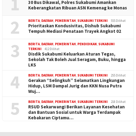
1
30 Bus Dikawal, Polres Sukabumi Amankan
Keberangkatan Ribuan ASN Kemenag ke Monas
2
BERITA
,
DAERAH
,
PEMERINTAH
,
SUKABUMI TERKINI
555 Dilihat
Prioritaskan Kondusivitas, Dishub Sukabumi
Tempuh Mediasi Penataan Trayek Angkot 02
3
BERITA
,
DAERAH
,
PEMERINTAH
,
PENDIDIKAN
,
SUKABUMI
TERKINI
412 Dilihat
Disdik Sukabumi Keluarkan Aturan Tegas,
Sekolah Tak Boleh Jual Seragam, Buku, hingga
LKS
4
BERITA
,
DAERAH
,
PEMERINTAH
,
SUKABUMI TERKINI
255 Dilihat
Gerakan “Selingkuh” Selamatkan Lingkungan
Hidup, LSM Dampal Jurig dan KKN Nusa Putra
Wuj…
5
BERITA
,
DAERAH
,
PEMERINTAH
,
SUKABUMI TERKINI
218 Dilihat
RSUD Sekarwangi Berikan Layanan Kesehatan
dan Bantuan Sosial untuk Warga Terdampak
Kebakaran Ciptamu…