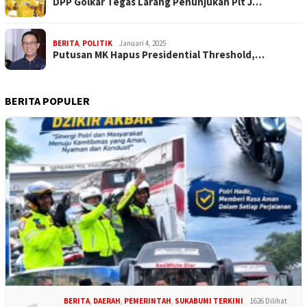
DPP Golkar Tegas Larang Penunjukan Plt J…
BERITA
,
POLITIK
Januari 4, 2025
Putusan MK Hapus Presidential Threshold,…
BERITA POPULER
BERITA
,
DAERAH
,
PEMERINTAH
,
SUKABUMI TERKINI
1626 Dilihat