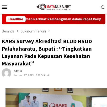
Loncat
Menu
ke
Mobile
konten
Komitmen Perkuat Pembangunan dalam Rapat Paripurna Dprd
Headline
Beranda
Sukabumi Terkini
KARS Survey Akreditasi BLUD RSUD
Palabuharatu, Bupati : “Tingkatkan
Layanan Pada Kepuasan Kesehatan
Masyarakat”
Admin
Januari 27, 2023
286 Dilihat