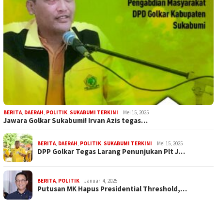
BERITA
,
DAERAH
,
POLITIK
,
SUKABUMI TERKINI
Mei 15, 2025
Jawara Golkar Sukabumi! Irvan Azis tegas…
BERITA
,
DAERAH
,
POLITIK
,
SUKABUMI TERKINI
Mei 15, 2025
DPP Golkar Tegas Larang Penunjukan Plt J…
BERITA
,
POLITIK
Januari 4, 2025
Putusan MK Hapus Presidential Threshold,…