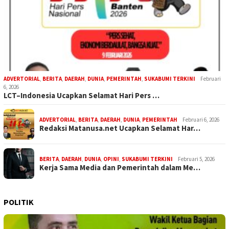
ADVERTORIAL
,
BERITA
,
DAERAH
,
DUNIA
,
PEMERINTAH
,
SUKABUMI TERKINI
Februari
6, 2026
LCT–Indonesia Ucapkan Selamat Hari Pers …
ADVERTORIAL
,
BERITA
,
DAERAH
,
DUNIA
,
PEMERINTAH
Februari 6, 2026
Redaksi Matanusa.net Ucapkan Selamat Har…
BERITA
,
DAERAH
,
DUNIA
,
OPINI
,
SUKABUMI TERKINI
Februari 5, 2026
Kerja Sama Media dan Pemerintah dalam Me…
POLITIK