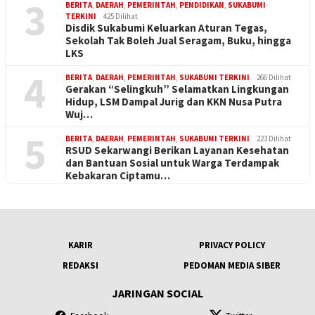
3
BERITA
,
DAERAH
,
PEMERINTAH
,
PENDIDIKAN
,
SUKABUMI
TERKINI
425 Dilihat
Disdik Sukabumi Keluarkan Aturan Tegas,
Sekolah Tak Boleh Jual Seragam, Buku, hingga
LKS
4
BERITA
,
DAERAH
,
PEMERINTAH
,
SUKABUMI TERKINI
266 Dilihat
Gerakan “Selingkuh” Selamatkan Lingkungan
Hidup, LSM Dampal Jurig dan KKN Nusa Putra
Wuj…
5
BERITA
,
DAERAH
,
PEMERINTAH
,
SUKABUMI TERKINI
223 Dilihat
RSUD Sekarwangi Berikan Layanan Kesehatan
dan Bantuan Sosial untuk Warga Terdampak
Kebakaran Ciptamu…
KARIR
PRIVACY POLICY
REDAKSI
PEDOMAN MEDIA SIBER
JARINGAN SOCIAL