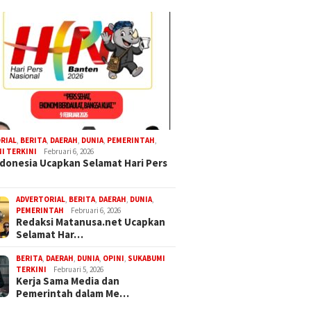
RIAL
,
BERITA
,
DAERAH
,
DUNIA
,
PEMERINTAH
,
I TERKINI
Februari 6, 2026
donesia Ucapkan Selamat Hari Pers
ADVERTORIAL
,
BERITA
,
DAERAH
,
DUNIA
,
PEMERINTAH
Februari 6, 2026
Redaksi Matanusa.net Ucapkan
Selamat Har…
BERITA
,
DAERAH
,
DUNIA
,
OPINI
,
SUKABUMI
TERKINI
Februari 5, 2026
Kerja Sama Media dan
Pemerintah dalam Me…