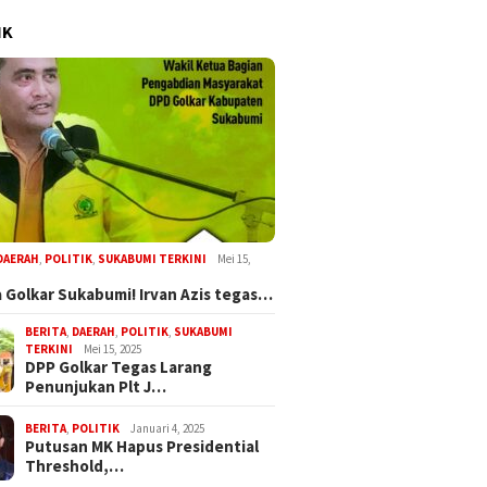
IK
DAERAH
,
POLITIK
,
SUKABUMI TERKINI
Mei 15,
 Golkar Sukabumi! Irvan Azis tegas…
BERITA
,
DAERAH
,
POLITIK
,
SUKABUMI
TERKINI
Mei 15, 2025
DPP Golkar Tegas Larang
Penunjukan Plt J…
BERITA
,
POLITIK
Januari 4, 2025
Putusan MK Hapus Presidential
Threshold,…