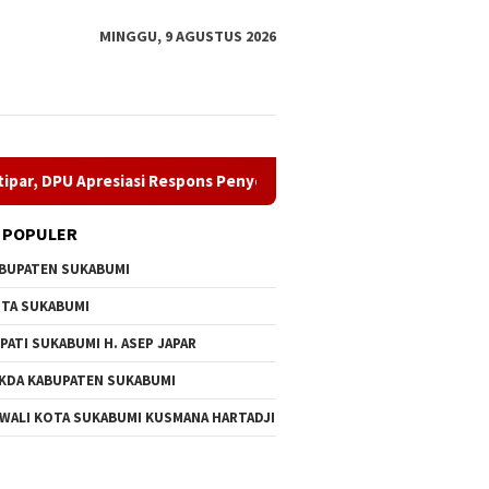
MINGGU, 9 AGUSTUS 2026
Apresiasi Respons Penyedia
Perkuat Organisasi, Irvan A
 POPULER
BUPATEN SUKABUMI
TA SUKABUMI
PATI SUKABUMI H. ASEP JAPAR
KDA KABUPATEN SUKABUMI
man Tambur Buka Hari
CV Byankarya Gerak Cepat
Perkuat 
 WALI KOTA SUKABUMI KUSMANA HARTADJI
Kabupaten Sukabumi
Perbaiki Jalan Leuwiliang–
Aziz Se
, Plara Fest
Bojongtipar, DPU Apresiasi
Dampal 
akkan Palabuhanratu
Respons Penyedia
(Purn) 