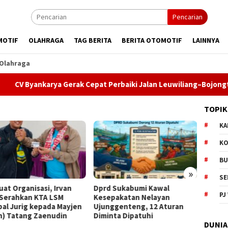
Pencarian
MOTIF
OLAHRAGA
TAG BERITA
BERITA OTOMOTIF
LAINNYA
Olahraga
nkarya Gerak Cepat Perbaiki Jalan Leuwiliang–Bojongtipar, DPU 
TOPIK
KA
KO
BU
»
SE
 Sukabumi Kawal
MBG di SDN Pasirwalang
Dentu
PJ
pakatan Nelayan
Disorot Wali Murid, Distribusi
Jadi 
ggenteng, 12 Aturan
Makanan Dinilai Terlambat
ke-156
nta Dipatuhi
Semar
DUNIA