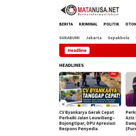
Loncat
ke
konten
BERITA
KRIMINAL
POLITIK
OTO
SUKABUMI
Jakarta
Sepakbola
Headline
CV Bya
HEADLINES
«
Byankarya Gerak Cepat
Perkuat Organisasi, Irvan
Dprd
baiki Jalan Leuwiliang–
Aziz Serahkan KTA LSM
Kese
ongtipar, DPU Apresiasi
Dampal Jurig kepada Mayjen
Ujun
spons Penyedia
(Purn) Tatang Zaenudin
Dimi