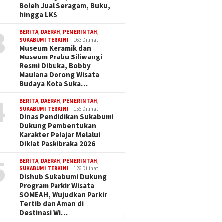
Boleh Jual Seragam, Buku,
hingga LKS
3
BERITA
,
DAERAH
,
PEMERINTAH
,
SUKABUMI TERKINI
163 Dilihat
Museum Keramik dan
Museum Prabu Siliwangi
Resmi Dibuka, Bobby
Maulana Dorong Wisata
Budaya Kota Suka…
4
BERITA
,
DAERAH
,
PEMERINTAH
,
SUKABUMI TERKINI
156 Dilihat
Dinas Pendidikan Sukabumi
Dukung Pembentukan
Karakter Pelajar Melalui
Diklat Paskibraka 2026
5
BERITA
,
DAERAH
,
PEMERINTAH
,
SUKABUMI TERKINI
126 Dilihat
Dishub Sukabumi Dukung
Program Parkir Wisata
SOMEAH, Wujudkan Parkir
Tertib dan Aman di
Destinasi Wi…