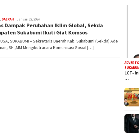
DS
,
DAERAH
Januari 22, 2024
s Dampak Perubahan Iklim Global, Sekda
paten Sukabumi Ikuti Giat Komsos
USA, SUKABUMI – Sekretaris Daerah Kab. Sukabumi (Sekda) Ade
an, SH.,MM Mengikuti acara Komunikasi Sosial […]
ADVERTO
SUKABUM
LCT–In
…