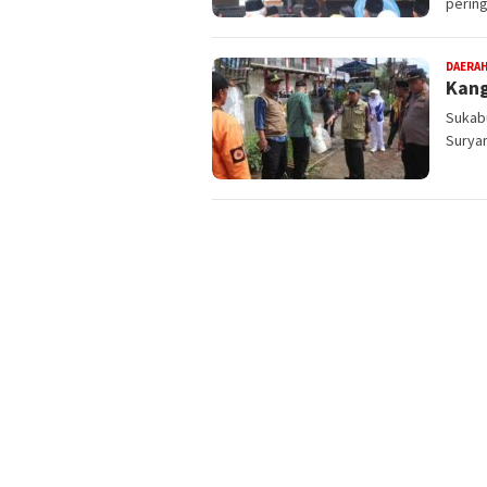
pering
DAERA
Kang
Sukab
Suryam