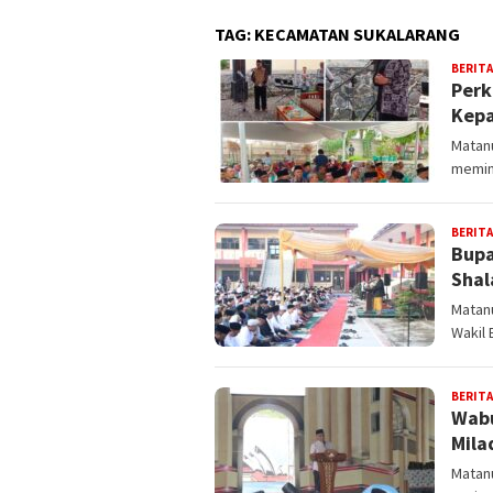
TAG:
KECAMATAN SUKALARANG
BERITA
Perk
Kepa
Matanu
memim
BERITA
Bupa
Shal
Matan
Wakil 
BERITA
Wabu
Mila
Matanu