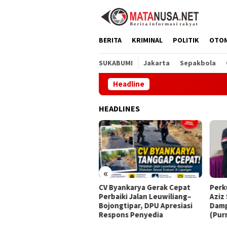
Loncat
ke
konten
BERITA
KRIMINAL
POLITIK
OTO
SUKABUMI
Jakarta
Sepakbola
Headline
HEADLINES
«
Byankarya Gerak Cepat
Perkuat Organisasi, Irvan
Dprd
baiki Jalan Leuwiliang–
Aziz Serahkan KTA LSM
Kese
ongtipar, DPU Apresiasi
Dampal Jurig kepada Mayjen
Ujun
spons Penyedia
(Purn) Tatang Zaenudin
Dimi