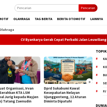
Pencarian
MOTIF
OLAHRAGA
TAG BERITA
BERITA OTOMOTIF
LAINNYA
Olahraga
CV Byankarya Gerak Cepat Perbaiki Jalan Leuwiliang–Bojongtip
TOPIK
KA
KO
BU
»
SE
 Sukabumi Kawal
MBG di SDN Pasirwalang
Dentu
PJ
pakatan Nelayan
Disorot Wali Murid, Distribusi
Jadi 
ggenteng, 12 Aturan
Makanan Dinilai Terlambat
ke-156
nta Dipatuhi
Semar
DUNIA