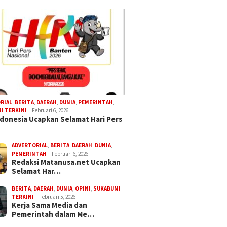
RIAL
,
BERITA
,
DAERAH
,
DUNIA
,
PEMERINTAH
,
I TERKINI
Februari 6, 2026
donesia Ucapkan Selamat Hari Pers
ADVERTORIAL
,
BERITA
,
DAERAH
,
DUNIA
,
PEMERINTAH
Februari 6, 2026
Redaksi Matanusa.net Ucapkan
Selamat Har…
BERITA
,
DAERAH
,
DUNIA
,
OPINI
,
SUKABUMI
TERKINI
Februari 5, 2026
Kerja Sama Media dan
Pemerintah dalam Me…