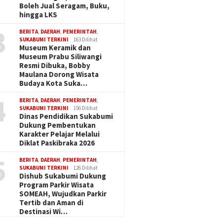
Boleh Jual Seragam, Buku,
hingga LKS
3
BERITA
,
DAERAH
,
PEMERINTAH
,
SUKABUMI TERKINI
163 Dilihat
Museum Keramik dan
Museum Prabu Siliwangi
Resmi Dibuka, Bobby
Maulana Dorong Wisata
Budaya Kota Suka…
4
BERITA
,
DAERAH
,
PEMERINTAH
,
SUKABUMI TERKINI
156 Dilihat
Dinas Pendidikan Sukabumi
Dukung Pembentukan
Karakter Pelajar Melalui
Diklat Paskibraka 2026
5
BERITA
,
DAERAH
,
PEMERINTAH
,
SUKABUMI TERKINI
126 Dilihat
Dishub Sukabumi Dukung
Program Parkir Wisata
SOMEAH, Wujudkan Parkir
Tertib dan Aman di
Destinasi Wi…