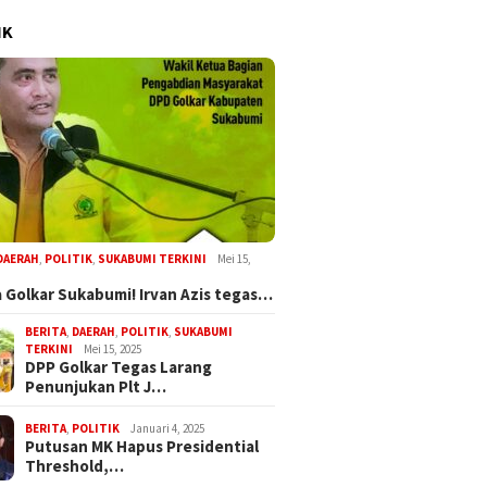
IK
DAERAH
,
POLITIK
,
SUKABUMI TERKINI
Mei 15,
 Golkar Sukabumi! Irvan Azis tegas…
BERITA
,
DAERAH
,
POLITIK
,
SUKABUMI
TERKINI
Mei 15, 2025
DPP Golkar Tegas Larang
Penunjukan Plt J…
BERITA
,
POLITIK
Januari 4, 2025
Putusan MK Hapus Presidential
Threshold,…