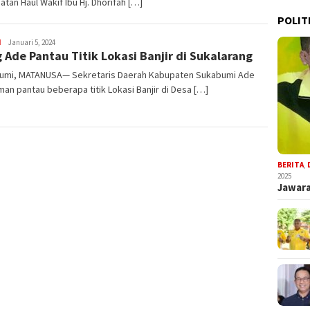
atan Haul Wakif Ibu Hj. Dhorifah […]
POLIT
Bery
H
Januari 5, 2024
 Ade Pantau Titik Lokasi Banjir di Sukalarang
Kurniawan
umi, MATANUSA— Sekretaris Daerah Kabupaten Sukabumi Ade
an pantau beberapa titik Lokasi Banjir di Desa […]
BERITA
,
2025
Jawara