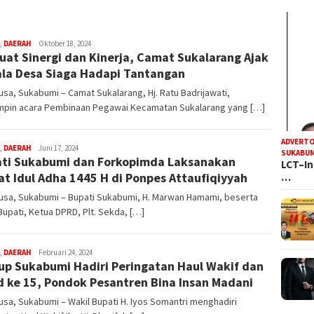
R
,
DAERAH
Oktober 18, 2024
uat Sinergi dan Kinerja, Camat Sukalarang Ajak
Iyan
Satria
la Desa Siaga Hadapi Tantangan
sa, Sukabumi – Camat Sukalarang, Hj. Ratu Badrijawati,
pin acara Pembinaan Pegawai Kecamatan Sukalarang yang […]
ADVERTO
R
,
DAERAH
Juni 17, 2024
SUKABUM
ti Sukabumi dan Forkopimda Laksanakan
Iyan
LCT–In
Satria
at Idul Adha 1445 H di Ponpes Attaufiqiyyah
…
usa, Sukabumi – Bupati Sukabumi, H. Marwan Hamami, beserta
Bupati, Ketua DPRD, Plt. Sekda, […]
R
,
DAERAH
Februari 24, 2024
p Sukabumi Hadiri Peringatan Haul Wakif dan
Iyan
Satria
d ke 15, Pondok Pesantren Bina Insan Madani
sa, Sukabumi – Wakil Bupati H. Iyos Somantri menghadiri