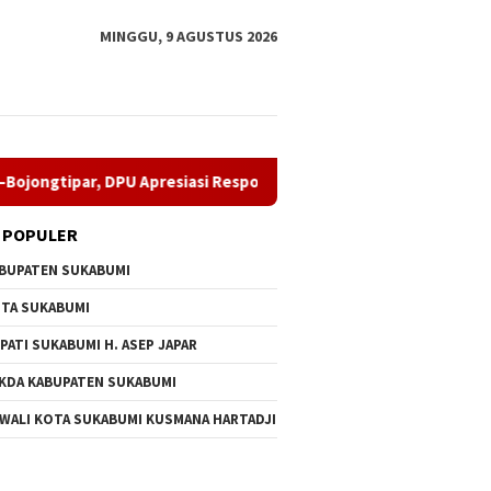
MINGGU, 9 AGUSTUS 2026
ar, DPU Apresiasi Respons Penyedia
Perkuat Organisasi,
 POPULER
BUPATEN SUKABUMI
TA SUKABUMI
PATI SUKABUMI H. ASEP JAPAR
KDA KABUPATEN SUKABUMI
man Tambur Buka Hari
CV Byankarya Gerak Cepat
Perkuat 
 WALI KOTA SUKABUMI KUSMANA HARTADJI
Kabupaten Sukabumi
Perbaiki Jalan Leuwiliang–
Aziz Se
, Plara Fest
Bojongtipar, DPU Apresiasi
Dampal 
akkan Palabuhanratu
Respons Penyedia
(Purn) 