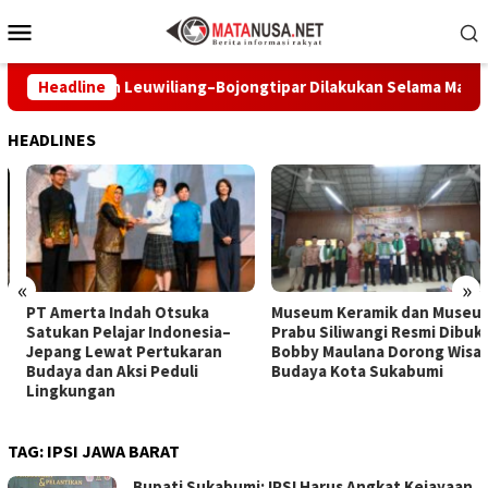
Loncat
Menu
ke
Mobile
konten
kan Jalan Leuwiliang–Bojongtipar Dilakukan Selama Masa Perawa
Headline
HEADLINES
«
»
PT Amerta Indah Otsuka
Museum Keramik dan Museum
Satukan Pelajar Indonesia–
Prabu Siliwangi Resmi Dibuka,
Jepang Lewat Pertukaran
Bobby Maulana Dorong Wisata
Budaya dan Aksi Peduli
Budaya Kota Sukabumi
Lingkungan
TAG:
IPSI JAWA BARAT
Bupati Sukabumi: IPSI Harus Angkat Kejayaan