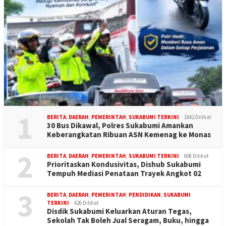
1
BERITA
,
DAERAH
,
PEMERINTAH
,
SUKABUMI TERKINI
1642 Dilihat
30 Bus Dikawal, Polres Sukabumi Amankan
Keberangkatan Ribuan ASN Kemenag ke Monas
2
BERITA
,
DAERAH
,
PEMERINTAH
,
SUKABUMI TERKINI
608 Dilihat
Prioritaskan Kondusivitas, Dishub Sukabumi
Tempuh Mediasi Penataan Trayek Angkot 02
3
BERITA
,
DAERAH
,
PEMERINTAH
,
PENDIDIKAN
,
SUKABUMI
TERKINI
426 Dilihat
Disdik Sukabumi Keluarkan Aturan Tegas,
Sekolah Tak Boleh Jual Seragam, Buku, hingga