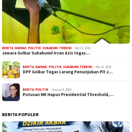
BERITA
,
DAERAH
,
POLITIK
,
SUKABUMI TERKINI
Mei 15, 2025
Jawara Golkar Sukabumi! Irvan Azis tegas…
BERITA
,
DAERAH
,
POLITIK
,
SUKABUMI TERKINI
Mei 15, 2025
DPP Golkar Tegas Larang Penunjukan Plt J…
BERITA
,
POLITIK
Januari 4, 2025
Putusan MK Hapus Presidential Threshold,…
BERITA POPULER