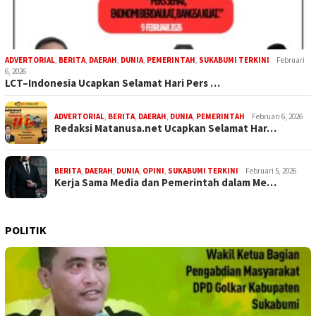
ADVERTORIAL
,
BERITA
,
DAERAH
,
DUNIA
,
PEMERINTAH
,
SUKABUMI TERKINI
Februari
6, 2026
LCT–Indonesia Ucapkan Selamat Hari Pers …
ADVERTORIAL
,
BERITA
,
DAERAH
,
DUNIA
,
PEMERINTAH
Februari 6, 2026
Redaksi Matanusa.net Ucapkan Selamat Har…
BERITA
,
DAERAH
,
DUNIA
,
OPINI
,
SUKABUMI TERKINI
Februari 5, 2026
Kerja Sama Media dan Pemerintah dalam Me…
POLITIK