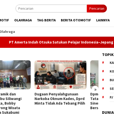
Pencarian
MOTIF
OLAHRAGA
TAG BERITA
BERITA OTOMOTIF
LAINNYA
Olahraga
erta Indah Otsuka Satukan Pelajar Indonesia–Jepang Lewat Per
TOPIK
KA
KO
BU
»
SE
an Penyalahgunaan
Dpmd Sukabumi Perkuat
Bupati
PJ
oba Oknum Kades, Dprd
Tata Kelola Desa Melalui
Komit
a Tidak Ada Tebang Pilih
Sinergi Program Jaga Desa
Pemba
Bersama Kejari
Paripu
DUNIA