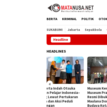
Loncat
ke
konten
BERITA
KRIMINAL
POLITIK
OTO
SUKABUMI
Jakarta
Sepakbola
Headline
PT Am
HEADLINES
«
Amerta Indah Otsuka
Museum Keramik dan
Duga
ukan Pelajar Indonesia–
Museum Prabu Siliwangi
Nark
pang Lewat Pertukaran
Resmi Dibuka, Bobby
Mint
aya dan Aksi Peduli
Maulana Dorong Wisata
ngkungan
Budaya Kota Sukabumi