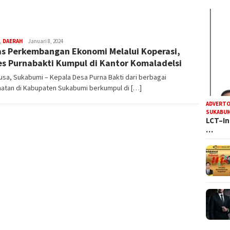
R
,
DAERAH
Januari 8, 2024
s Perkembangan Ekonomi Melalui Koperasi,
Iyan
Satria
s Purnabakti Kumpul di Kantor Komaladelsi
sa, Sukabumi – Kepala Desa Purna Bakti dari berbagai
atan di Kabupaten Sukabumi berkumpul di […]
ADVERTO
SUKABUM
LCT–In
…