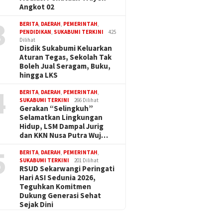
Angkot 02
3
BERITA
,
DAERAH
,
PEMERINTAH
,
PENDIDIKAN
,
SUKABUMI TERKINI
425
Dilihat
Disdik Sukabumi Keluarkan
Aturan Tegas, Sekolah Tak
Boleh Jual Seragam, Buku,
hingga LKS
4
BERITA
,
DAERAH
,
PEMERINTAH
,
SUKABUMI TERKINI
266 Dilihat
Gerakan “Selingkuh”
Selamatkan Lingkungan
Hidup, LSM Dampal Jurig
dan KKN Nusa Putra Wuj…
5
BERITA
,
DAERAH
,
PEMERINTAH
,
SUKABUMI TERKINI
201 Dilihat
RSUD Sekarwangi Peringati
Hari ASI Sedunia 2026,
Teguhkan Komitmen
Dukung Generasi Sehat
Sejak Dini