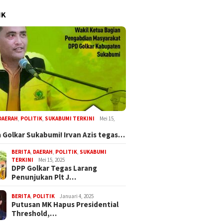
IK
DAERAH
,
POLITIK
,
SUKABUMI TERKINI
Mei 15,
 Golkar Sukabumi! Irvan Azis tegas…
BERITA
,
DAERAH
,
POLITIK
,
SUKABUMI
TERKINI
Mei 15, 2025
DPP Golkar Tegas Larang
Penunjukan Plt J…
BERITA
,
POLITIK
Januari 4, 2025
Putusan MK Hapus Presidential
Threshold,…