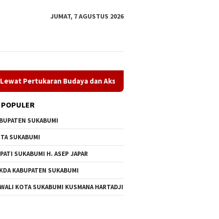
JUMAT, 7 AGUSTUS 2026
tukaran Budaya dan Aksi Peduli Lingkungan
Museum Keram
 POPULER
BUPATEN SUKABUMI
TA SUKABUMI
PATI SUKABUMI H. ASEP JAPAR
KDA KABUPATEN SUKABUMI
 Asep Japar Tegaskan
PT Amerta Indah Otsuka
Museum 
 WALI KOTA SUKABUMI KUSMANA HARTADJI
men Perkuat
Satukan Pelajar Indonesia–
Museum 
ngunan dalam Rapat
Jepang Lewat Pertukaran
Resmi D
rna Dprd
Budaya dan Aksi Peduli
Maulana
Lingkungan
Budaya 