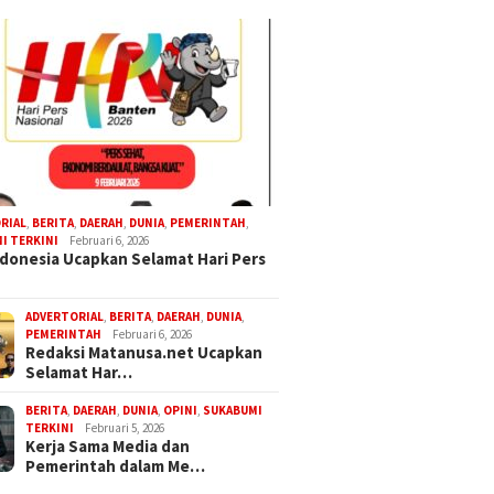
RIAL
,
BERITA
,
DAERAH
,
DUNIA
,
PEMERINTAH
,
I TERKINI
Februari 6, 2026
donesia Ucapkan Selamat Hari Pers
ADVERTORIAL
,
BERITA
,
DAERAH
,
DUNIA
,
PEMERINTAH
Februari 6, 2026
Redaksi Matanusa.net Ucapkan
Selamat Har…
BERITA
,
DAERAH
,
DUNIA
,
OPINI
,
SUKABUMI
TERKINI
Februari 5, 2026
Kerja Sama Media dan
Pemerintah dalam Me…