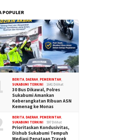
A POPULER
1
BERITA
,
DAERAH
,
PEMERINTAH
,
SUKABUMI TERKINI
1641 Dilihat
30 Bus Dikawal, Polres
Sukabumi Amankan
Keberangkatan Ribuan ASN
Kemenag ke Monas
2
BERITA
,
DAERAH
,
PEMERINTAH
,
SUKABUMI TERKINI
597 Dilihat
Prioritaskan Kondusivitas,
Dishub Sukabumi Tempuh
Mediasi Penataan Trayek