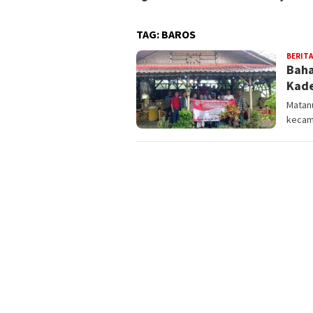
TAG:
BAROS
BERITA
Baha
Kade
Matanu
kecam