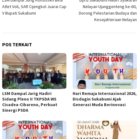
pos
Atlet Voli, SAR Cijengkol Juarai Cup
Nelayan Ujunggenteng ke-60,
V Bupati Sukabumi
Dorong Pelestarian Budaya dan
Kesejahteraan Nelayan
POS TERKAIT
LSM Dampal Jurig Hadiri
Hari Remaja Internasional 2026,
Sidang Pleno II TKPSDA WS
Disdagin Sukabumi Ajak
Cisadea-Cibareno, Perkuat
Generasi Muda Berinovasi
Sinergi PSDA