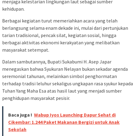
menjaga kelestarian lingkungan laut sebagai sumber
kehidupan.
Berbagai kegiatan turut memeriahkan acara yang telah
berlangsung selama enam dekade ini, mulai dari pertunjukan
tarian tradisional, pencak silat, kegiatan sosial, hingga
berbagai aktivitas ekonomi kerakyatan yang melibatkan
masyarakat setempat.
Dalam sambutannya, Bupati Sukabumi H. Asep Japar
menegaskan bahwa Syukuran Nelayan bukan sekadar agenda
seremonial tahunan, melainkan simbol penghormatan
terhadap tradisi leluhur sekaligus ungkapan rasa syukur kepada
Tuhan Yang Maha Esa atas hasil laut yang menjadi sumber
penghidupan masyarakat pesisir.
Baca juga !
Wabup Iyos Launching Dapur Sehat di
Cikembar: 1.244 Paket Makanan Bergizi untuk Anak
Sekolah