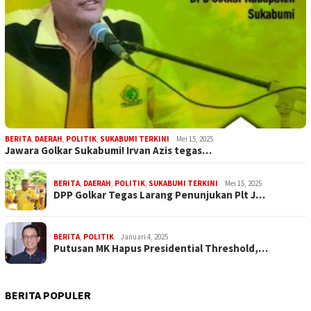
BERITA
,
DAERAH
,
POLITIK
,
SUKABUMI TERKINI
Mei 15, 2025
Jawara Golkar Sukabumi! Irvan Azis tegas…
BERITA
,
DAERAH
,
POLITIK
,
SUKABUMI TERKINI
Mei 15, 2025
DPP Golkar Tegas Larang Penunjukan Plt J…
BERITA
,
POLITIK
Januari 4, 2025
Putusan MK Hapus Presidential Threshold,…
BERITA POPULER