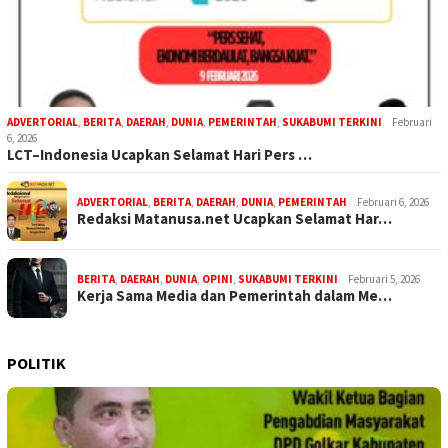
ADVERTORIAL
,
BERITA
,
DAERAH
,
DUNIA
,
PEMERINTAH
,
SUKABUMI TERKINI
Februari
6, 2026
LCT–Indonesia Ucapkan Selamat Hari Pers …
ADVERTORIAL
,
BERITA
,
DAERAH
,
DUNIA
,
PEMERINTAH
Februari 6, 2026
Redaksi Matanusa.net Ucapkan Selamat Har…
BERITA
,
DAERAH
,
DUNIA
,
OPINI
,
SUKABUMI TERKINI
Februari 5, 2026
Kerja Sama Media dan Pemerintah dalam Me…
POLITIK