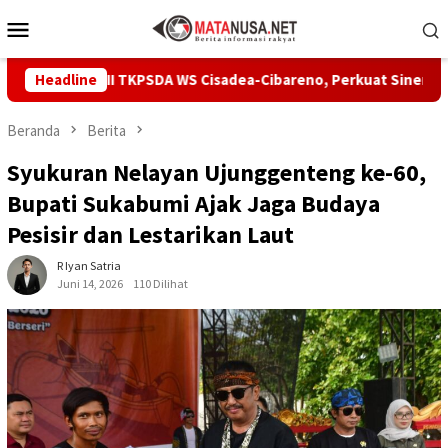
Loncat
Menu
ke
Mobile
konten
g Pleno II TKPSDA WS Cisadea-Cibareno, Perkuat Sinergi PSDA
Headline
Beranda
Berita
Syukuran Nelayan Ujunggenteng ke-60,
Bupati Sukabumi Ajak Jaga Budaya
Pesisir dan Lestarikan Laut
R Iyan Satria
Juni 14, 2026
110 Dilihat