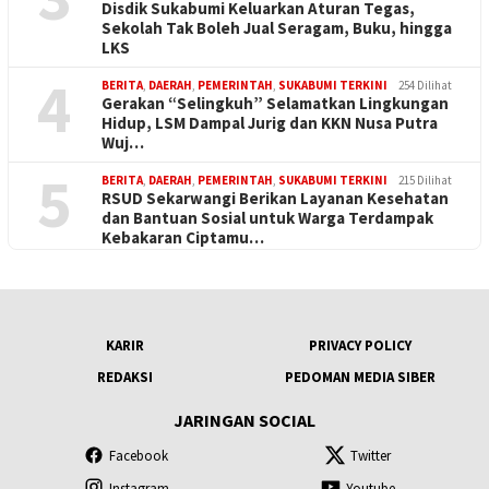
Disdik Sukabumi Keluarkan Aturan Tegas,
Sekolah Tak Boleh Jual Seragam, Buku, hingga
LKS
4
BERITA
,
DAERAH
,
PEMERINTAH
,
SUKABUMI TERKINI
254 Dilihat
Gerakan “Selingkuh” Selamatkan Lingkungan
Hidup, LSM Dampal Jurig dan KKN Nusa Putra
Wuj…
5
BERITA
,
DAERAH
,
PEMERINTAH
,
SUKABUMI TERKINI
215 Dilihat
RSUD Sekarwangi Berikan Layanan Kesehatan
dan Bantuan Sosial untuk Warga Terdampak
Kebakaran Ciptamu…
KARIR
PRIVACY POLICY
REDAKSI
PEDOMAN MEDIA SIBER
JARINGAN SOCIAL
Facebook
Twitter
Instagram
Youtube