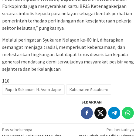
Forkopimda juga menyerahkan kartu BPJS Ketenagakerjaan
secara simbolis kepada para nelayan sebagai bentuk perhatian
pemerintah terhadap perlindungan dan kesejahteraan pekerja
sektor kelautan,” pungkasnya.
Melalui peringatan Syukuran Nelayan ke-60 ini, diharapkan
semangat menjaga tradisi, memperkuat kebersamaan, dan
melestarikan lingkungan laut dapat terus diwariskan kepada
generasi mendatang demi terwujudnya masyarakat pesisir yang
sejahtera dan berkelanjutan.
110
Bupati Sukabumi H. Asep Japar
Kabupaten Sukabumi
SEBARKAN
Navigasi
Pos sebelumnya
Pos berikutnya
LSM Dampal Jurig Konsisten Bina
Dprd Sukabumi Hadiri Syukuran