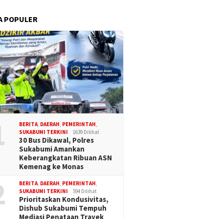
A POPULER
1
BERITA
,
DAERAH
,
PEMERINTAH
,
SUKABUMI TERKINI
1639 Dilihat
30 Bus Dikawal, Polres
Sukabumi Amankan
Keberangkatan Ribuan ASN
Kemenag ke Monas
2
BERITA
,
DAERAH
,
PEMERINTAH
,
SUKABUMI TERKINI
594 Dilihat
Prioritaskan Kondusivitas,
Dishub Sukabumi Tempuh
Mediasi Penataan Trayek