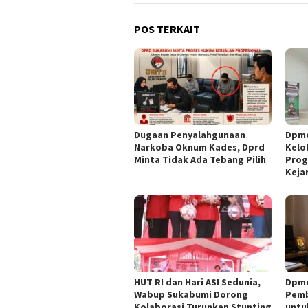
POS TERKAIT
Dugaan Penyalahgunaan
Dpmd
Narkoba Oknum Kades, Dprd
Kelol
Minta Tidak Ada Tebang Pilih
Prog
Kejar
HUT RI dan Hari ASI Sedunia,
Dpmd
Wabup Sukabumi Dorong
Pemb
Kolaborasi Turunkan Stunting
untu