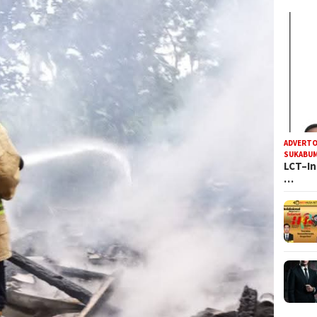
ADVERTO
SUKABUM
LCT–In
…