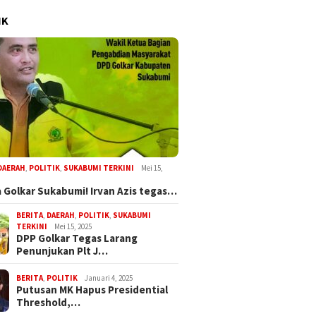
IK
DAERAH
,
POLITIK
,
SUKABUMI TERKINI
Mei 15,
 Golkar Sukabumi! Irvan Azis tegas…
BERITA
,
DAERAH
,
POLITIK
,
SUKABUMI
TERKINI
Mei 15, 2025
DPP Golkar Tegas Larang
Penunjukan Plt J…
BERITA
,
POLITIK
Januari 4, 2025
Putusan MK Hapus Presidential
Threshold,…