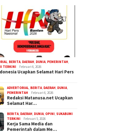
RIAL
,
BERITA
,
DAERAH
,
DUNIA
,
PEMERINTAH
,
I TERKINI
Februari 6, 2026
donesia Ucapkan Selamat Hari Pers
ADVERTORIAL
,
BERITA
,
DAERAH
,
DUNIA
,
PEMERINTAH
Februari 6, 2026
Redaksi Matanusa.net Ucapkan
Selamat Har…
BERITA
,
DAERAH
,
DUNIA
,
OPINI
,
SUKABUMI
TERKINI
Februari 5, 2026
Kerja Sama Media dan
Pemerintah dalam Me…