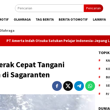
Pencarian
MOTIF
OLAHRAGA
TAG BERITA
BERITA OTOMOTIF
LAINNYA
Olahraga
dah Otsuka Satukan Pelajar Indonesia–Jepang Lewat Pertukaran 
TOPIK
KA
rak Cepat Tangani
KO
di Sagaranten
BU
SE
PJ
DUNIA