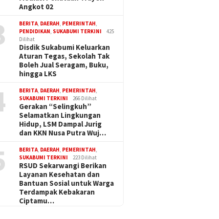
Angkot 02
3
BERITA
,
DAERAH
,
PEMERINTAH
,
PENDIDIKAN
,
SUKABUMI TERKINI
425
Dilihat
Disdik Sukabumi Keluarkan
Aturan Tegas, Sekolah Tak
Boleh Jual Seragam, Buku,
hingga LKS
4
BERITA
,
DAERAH
,
PEMERINTAH
,
SUKABUMI TERKINI
266 Dilihat
Gerakan “Selingkuh”
Selamatkan Lingkungan
Hidup, LSM Dampal Jurig
dan KKN Nusa Putra Wuj…
5
BERITA
,
DAERAH
,
PEMERINTAH
,
SUKABUMI TERKINI
223 Dilihat
RSUD Sekarwangi Berikan
Layanan Kesehatan dan
Bantuan Sosial untuk Warga
Terdampak Kebakaran
Ciptamu…