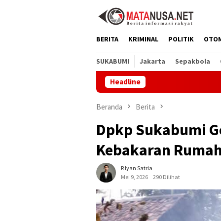
Loncat
ke
konten
BERITA
KRIMINAL
POLITIK
OTO
SUKABUMI
Jakarta
Sepakbola
Headline
PT Amerta In
Beranda
Berita
Dpkp Sukabumi Ge
Kebakaran Rumah 
R Iyan Satria
Mei 9, 2026
290 Dilihat