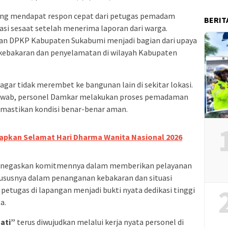
sung mendapat respon cepat dari petugas pemadam
BERIT
si sesaat setelah menerima laporan dari warga.
an DPKP Kabupaten Sukabumi menjadi bagian dari upaya
kebakaran dan penyelamatan di wilayah Kabupaten
ar tidak merembet ke bangunan lain di sekitar lokasi.
jawab, personel Damkar melakukan proses pemadaman
mastikan kondisi benar-benar aman.
apkan Selamat Hari Dharma Wanita Nasional 2026
enegaskan komitmennya dalam memberikan pelayanan
ususnya dalam penanganan kebakaran dan situasi
 petugas di lapangan menjadi bukti nyata dedikasi tinggi
a.
Hati”
terus diwujudkan melalui kerja nyata personel di