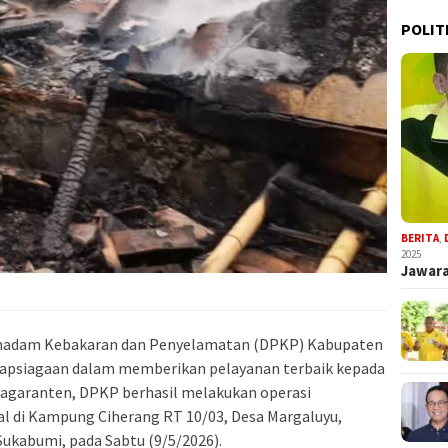
POLIT
BERITA
,
2025
Jawara
madam Kebakaran dan Penyelamatan (DPKP) Kabupaten
apsiagaan dalam memberikan pelayanan terbaik kepada
Sagaranten, DPKP berhasil melakukan operasi
 di Kampung Ciherang RT 10/03, Desa Margaluyu,
kabumi, pada Sabtu (9/5/2026).