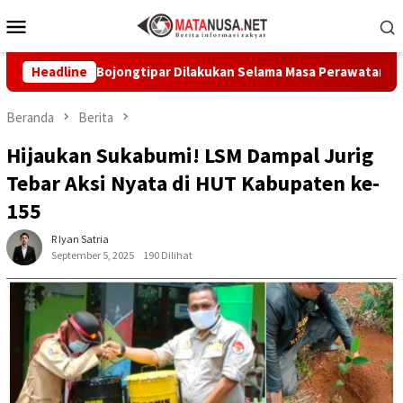
Loncat
Menu
ke
Mobile
konten
ang–Bojongtipar Dilakukan Selama Masa Perawatan
Headline
PT Ame
Beranda
Berita
Hijaukan Sukabumi! LSM Dampal Jurig
Tebar Aksi Nyata di HUT Kabupaten ke-
155
R Iyan Satria
September 5, 2025
190 Dilihat