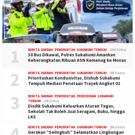
1
BERITA
,
DAERAH
,
PEMERINTAH
,
SUKABUMI TERKINI
1642 Dilihat
30 Bus Dikawal, Polres Sukabumi Amankan
Keberangkatan Ribuan ASN Kemenag ke Monas
2
BERITA
,
DAERAH
,
PEMERINTAH
,
SUKABUMI TERKINI
608 Dilihat
Prioritaskan Kondusivitas, Dishub Sukabumi
Tempuh Mediasi Penataan Trayek Angkot 02
3
BERITA
,
DAERAH
,
PEMERINTAH
,
PENDIDIKAN
,
SUKABUMI
TERKINI
426 Dilihat
Disdik Sukabumi Keluarkan Aturan Tegas,
Sekolah Tak Boleh Jual Seragam, Buku, hingga
LKS
4
BERITA
,
DAERAH
,
PEMERINTAH
,
SUKABUMI TERKINI
266 Dilihat
Gerakan “Selingkuh” Selamatkan Lingkungan