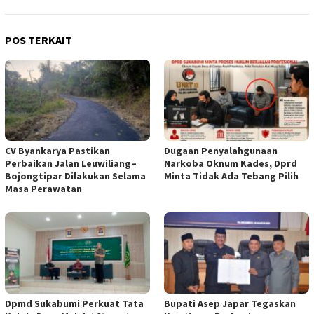
POS TERKAIT
CV Byankarya Pastikan
Dugaan Penyalahgunaan
Perbaikan Jalan Leuwiliang–
Narkoba Oknum Kades, Dprd
Bojongtipar Dilakukan Selama
Minta Tidak Ada Tebang Pilih
Masa Perawatan
Dpmd Sukabumi Perkuat Tata
Bupati Asep Japar Tegaskan