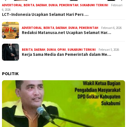
ADVERTORIAL
,
BERITA
,
DAERAH
,
DUNIA
,
PEMERINTAH
,
SUKABUMI TERKINI
Februari
6, 2026
LCT–Indonesia Ucapkan Selamat Hari Pers …
ADVERTORIAL
,
BERITA
,
DAERAH
,
DUNIA
,
PEMERINTAH
Februari 6, 2026
Redaksi Matanusa.net Ucapkan Selamat Har…
BERITA
,
DAERAH
,
DUNIA
,
OPINI
,
SUKABUMI TERKINI
Februari 5, 2026
Kerja Sama Media dan Pemerintah dalam Me…
POLITIK