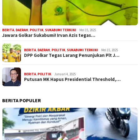
BERITA
,
DAERAH
,
POLITIK
,
SUKABUMI TERKINI
Mei 15, 2025
Jawara Golkar Sukabumi! Irvan Azis tegas…
BERITA
,
DAERAH
,
POLITIK
,
SUKABUMI TERKINI
Mei 15, 2025
DPP Golkar Tegas Larang Penunjukan Plt J…
BERITA
,
POLITIK
Januari 4, 2025
Putusan MK Hapus Presidential Threshold,…
BERITA POPULER