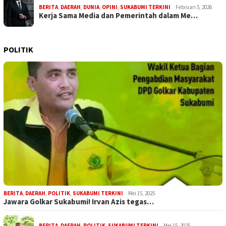
BERITA
,
DAERAH
,
DUNIA
,
OPINI
,
SUKABUMI TERKINI
Februari 5, 2026
Kerja Sama Media dan Pemerintah dalam Me…
POLITIK
BERITA
,
DAERAH
,
POLITIK
,
SUKABUMI TERKINI
Mei 15, 2025
Jawara Golkar Sukabumi! Irvan Azis tegas…
BERITA
,
DAERAH
,
POLITIK
,
SUKABUMI TERKINI
Mei 15, 2025