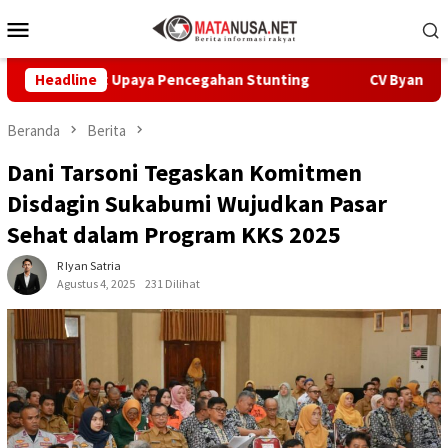
Loncat
Menu
ke
Mobile
konten
rcepat Upaya Pencegahan Stunting
Headline
CV Byankarya Pastika
Beranda
Berita
Dani Tarsoni Tegaskan Komitmen
Disdagin Sukabumi Wujudkan Pasar
Sehat dalam Program KKS 2025
R Iyan Satria
Agustus 4, 2025
231 Dilihat