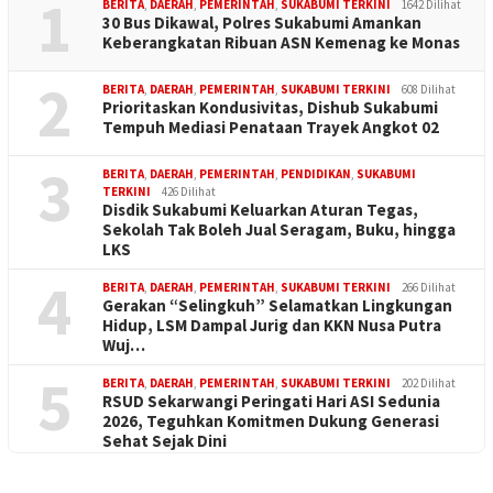
1
BERITA
,
DAERAH
,
PEMERINTAH
,
SUKABUMI TERKINI
1642 Dilihat
30 Bus Dikawal, Polres Sukabumi Amankan
Keberangkatan Ribuan ASN Kemenag ke Monas
2
BERITA
,
DAERAH
,
PEMERINTAH
,
SUKABUMI TERKINI
608 Dilihat
Prioritaskan Kondusivitas, Dishub Sukabumi
Tempuh Mediasi Penataan Trayek Angkot 02
3
BERITA
,
DAERAH
,
PEMERINTAH
,
PENDIDIKAN
,
SUKABUMI
TERKINI
426 Dilihat
Disdik Sukabumi Keluarkan Aturan Tegas,
Sekolah Tak Boleh Jual Seragam, Buku, hingga
LKS
4
BERITA
,
DAERAH
,
PEMERINTAH
,
SUKABUMI TERKINI
266 Dilihat
Gerakan “Selingkuh” Selamatkan Lingkungan
Hidup, LSM Dampal Jurig dan KKN Nusa Putra
Wuj…
5
BERITA
,
DAERAH
,
PEMERINTAH
,
SUKABUMI TERKINI
202 Dilihat
RSUD Sekarwangi Peringati Hari ASI Sedunia
2026, Teguhkan Komitmen Dukung Generasi
Sehat Sejak Dini