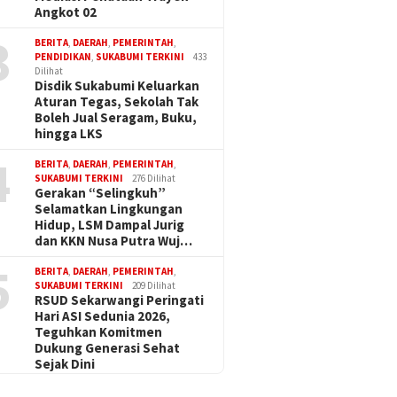
Angkot 02
3
BERITA
,
DAERAH
,
PEMERINTAH
,
PENDIDIKAN
,
SUKABUMI TERKINI
433
Dilihat
Disdik Sukabumi Keluarkan
Aturan Tegas, Sekolah Tak
Boleh Jual Seragam, Buku,
hingga LKS
4
BERITA
,
DAERAH
,
PEMERINTAH
,
SUKABUMI TERKINI
276 Dilihat
Gerakan “Selingkuh”
Selamatkan Lingkungan
Hidup, LSM Dampal Jurig
dan KKN Nusa Putra Wuj…
5
BERITA
,
DAERAH
,
PEMERINTAH
,
SUKABUMI TERKINI
209 Dilihat
RSUD Sekarwangi Peringati
Hari ASI Sedunia 2026,
Teguhkan Komitmen
Dukung Generasi Sehat
Sejak Dini