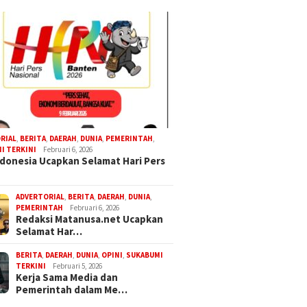
RIAL
,
BERITA
,
DAERAH
,
DUNIA
,
PEMERINTAH
,
I TERKINI
Februari 6, 2026
donesia Ucapkan Selamat Hari Pers
ADVERTORIAL
,
BERITA
,
DAERAH
,
DUNIA
,
PEMERINTAH
Februari 6, 2026
Redaksi Matanusa.net Ucapkan
Selamat Har…
BERITA
,
DAERAH
,
DUNIA
,
OPINI
,
SUKABUMI
TERKINI
Februari 5, 2026
Kerja Sama Media dan
Pemerintah dalam Me…