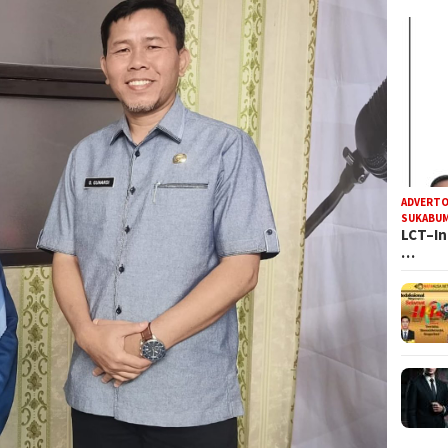
ADVERTO
SUKABUM
LCT–In
…