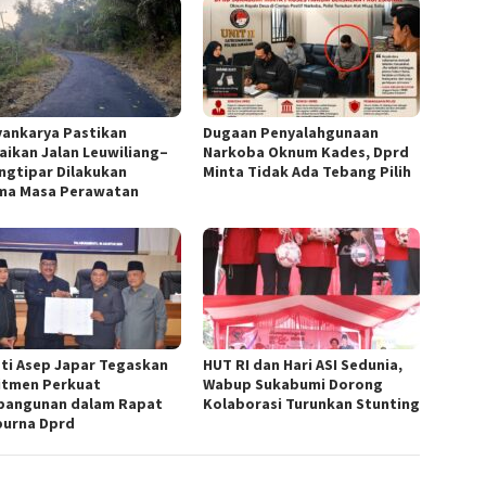
yankarya Pastikan
Dugaan Penyalahgunaan
aikan Jalan Leuwiliang–
Narkoba Oknum Kades, Dprd
ngtipar Dilakukan
Minta Tidak Ada Tebang Pilih
ma Masa Perawatan
ti Asep Japar Tegaskan
HUT RI dan Hari ASI Sedunia,
tmen Perkuat
Wabup Sukabumi Dorong
angunan dalam Rapat
Kolaborasi Turunkan Stunting
purna Dprd