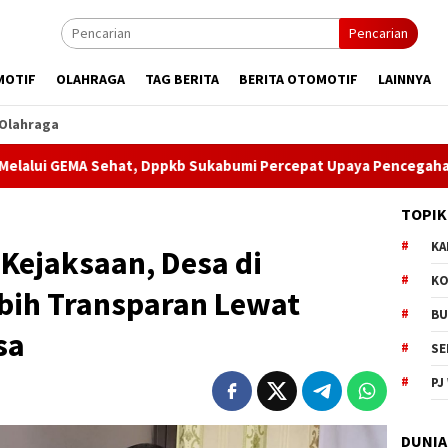
Pencarian
MOTIF
OLAHRAGA
TAG BERITA
BERITA OTOMOTIF
LAINNYA
Olahraga
ehat, Dppkb Sukabumi Percepat Upaya Pencegahan Stunting
TOPIK
KA
Kejaksaan, Desa di
KO
bih Transparan Lewat
BU
sa
SE
PJ
DUNIA