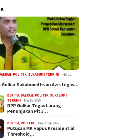
IK
DAERAH
,
POLITIK
,
SUKABUMI TERKINI
Mei 15,
 Golkar Sukabumi! Irvan Azis tegas…
BERITA
,
DAERAH
,
POLITIK
,
SUKABUMI
TERKINI
Mei 15, 2025
DPP Golkar Tegas Larang
Penunjukan Plt J…
BERITA
,
POLITIK
Januari 4, 2025
Putusan MK Hapus Presidential
Threshold,…