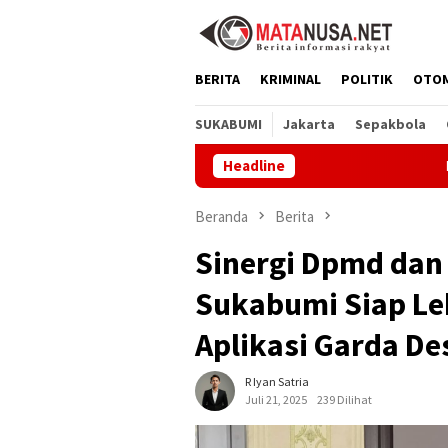
Loncat
ke
konten
BERITA
KRIMINAL
POLITIK
OTO
SUKABUMI
Jakarta
Sepakbola
Headline
Melalui GEMA S
Beranda
Berita
Sinergi Dpmd dan 
Sukabumi Siap Le
Aplikasi Garda De
R Iyan Satria
Juli 21, 2025
239 Dilihat