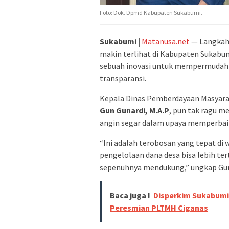
Foto: Dok. Dpmd Kabupaten Sukabumi.
Sukabumi |
Matanusa.net
— Langkah 
makin terlihat di Kabupaten Sukabu
sebuah inovasi untuk mempermudah 
transparansi.
Kepala Dinas Pemberdayaan Masyar
Gun Gunardi, M.A.P
, pun tak ragu m
angin segar dalam upaya memperbaik
“Ini adalah terobosan yang tepat di w
pengelolaan dana desa bisa lebih ter
sepenuhnya mendukung,” ungkap Gun
Baca juga !
Disperkim Sukabumi 
Peresmian PLTMH Ciganas