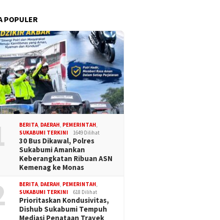
A POPULER
1
BERITA
,
DAERAH
,
PEMERINTAH
,
SUKABUMI TERKINI
1649 Dilihat
30 Bus Dikawal, Polres
Sukabumi Amankan
Keberangkatan Ribuan ASN
Kemenag ke Monas
2
BERITA
,
DAERAH
,
PEMERINTAH
,
SUKABUMI TERKINI
618 Dilihat
Prioritaskan Kondusivitas,
Dishub Sukabumi Tempuh
Mediasi Penataan Trayek