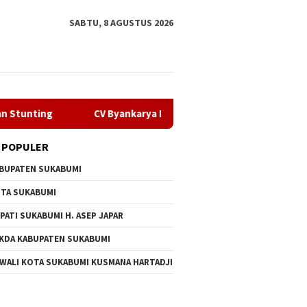
SABTU, 8 AGUSTUS 2026
CV Byankarya Pastikan Perbaikan Jalan Leuwiliang–Bojongti
 POPULER
BUPATEN SUKABUMI
TA SUKABUMI
PATI SUKABUMI H. ASEP JAPAR
KDA KABUPATEN SUKABUMI
 WALI KOTA SUKABUMI KUSMANA HARTADJI