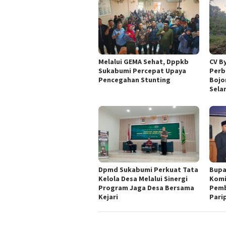
Melalui GEMA Sehat, Dppkb
CV B
Sukabumi Percepat Upaya
Perb
Pencegahan Stunting
Bojo
Sela
Dpmd Sukabumi Perkuat Tata
Bupa
Kelola Desa Melalui Sinergi
Komi
Program Jaga Desa Bersama
Pemb
Kejari
Pari