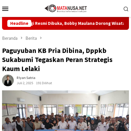
Loncat
Menu
ke
Mobile
konten
iwangi Resmi Dibuka, Bobby Maulana Dorong Wisata Budaya Kota
Headline
Beranda
Berita
Paguyuban KB Pria Dibina, Dppkb
Sukabumi Tegaskan Peran Strategis
Kaum Lelaki
R Iyan Satria
Juli 2, 2025
191 Dilihat