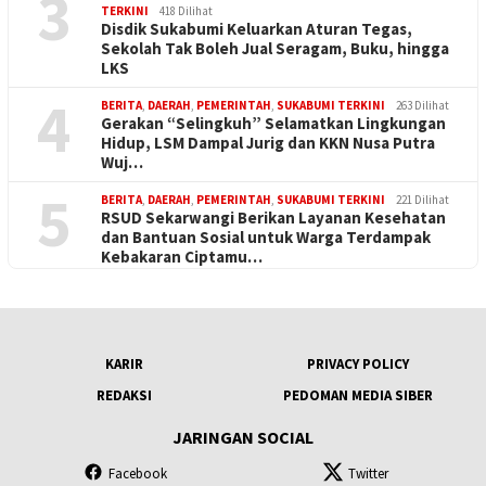
3
TERKINI
418 Dilihat
Disdik Sukabumi Keluarkan Aturan Tegas,
Sekolah Tak Boleh Jual Seragam, Buku, hingga
LKS
4
BERITA
,
DAERAH
,
PEMERINTAH
,
SUKABUMI TERKINI
263 Dilihat
Gerakan “Selingkuh” Selamatkan Lingkungan
Hidup, LSM Dampal Jurig dan KKN Nusa Putra
Wuj…
5
BERITA
,
DAERAH
,
PEMERINTAH
,
SUKABUMI TERKINI
221 Dilihat
RSUD Sekarwangi Berikan Layanan Kesehatan
dan Bantuan Sosial untuk Warga Terdampak
Kebakaran Ciptamu…
KARIR
PRIVACY POLICY
REDAKSI
PEDOMAN MEDIA SIBER
JARINGAN SOCIAL
Facebook
Twitter