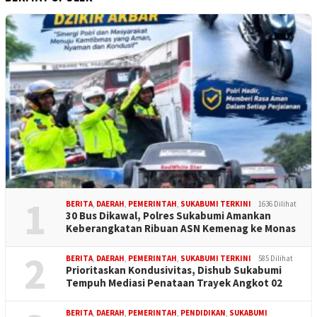
1
BERITA
,
DAERAH
,
PEMERINTAH
,
SUKABUMI TERKINI
1636 Dilihat
30 Bus Dikawal, Polres Sukabumi Amankan
Keberangkatan Ribuan ASN Kemenag ke Monas
2
BERITA
,
DAERAH
,
PEMERINTAH
,
SUKABUMI TERKINI
585 Dilihat
Prioritaskan Kondusivitas, Dishub Sukabumi
Tempuh Mediasi Penataan Trayek Angkot 02
BERITA
,
DAERAH
,
PEMERINTAH
,
PENDIDIKAN
,
SUKABUMI