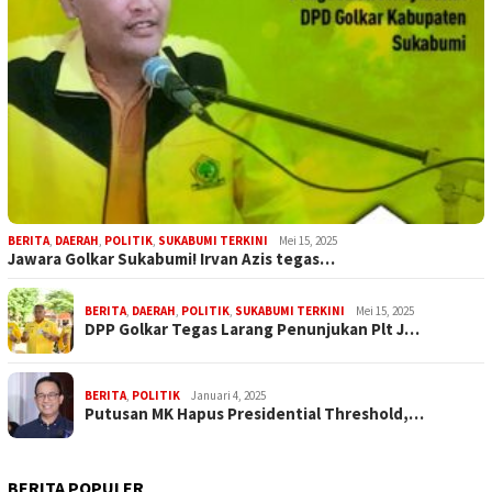
BERITA
,
DAERAH
,
POLITIK
,
SUKABUMI TERKINI
Mei 15, 2025
Jawara Golkar Sukabumi! Irvan Azis tegas…
BERITA
,
DAERAH
,
POLITIK
,
SUKABUMI TERKINI
Mei 15, 2025
DPP Golkar Tegas Larang Penunjukan Plt J…
BERITA
,
POLITIK
Januari 4, 2025
Putusan MK Hapus Presidential Threshold,…
BERITA POPULER