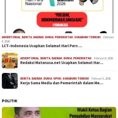
ADVERTORIAL
,
BERITA
,
DAERAH
,
DUNIA
,
PEMERINTAH
,
SUKABUMI TERKINI
Februari
6, 2026
LCT–Indonesia Ucapkan Selamat Hari Pers …
ADVERTORIAL
,
BERITA
,
DAERAH
,
DUNIA
,
PEMERINTAH
Februari 6, 2026
Redaksi Matanusa.net Ucapkan Selamat Har…
BERITA
,
DAERAH
,
DUNIA
,
OPINI
,
SUKABUMI TERKINI
Februari 5, 2026
Kerja Sama Media dan Pemerintah dalam Me…
POLITIK