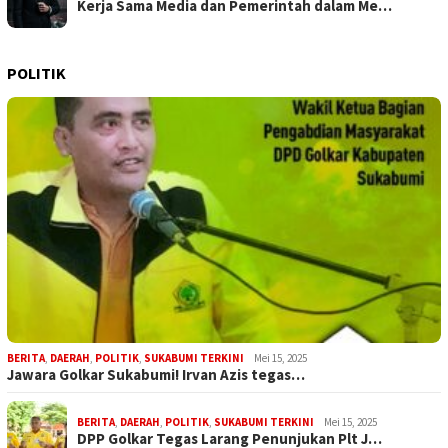
Kerja Sama Media dan Pemerintah dalam Me…
POLITIK
BERITA
,
DAERAH
,
POLITIK
,
SUKABUMI TERKINI
Mei 15, 2025
Jawara Golkar Sukabumi! Irvan Azis tegas…
BERITA
,
DAERAH
,
POLITIK
,
SUKABUMI TERKINI
Mei 15, 2025
DPP Golkar Tegas Larang Penunjukan Plt J…