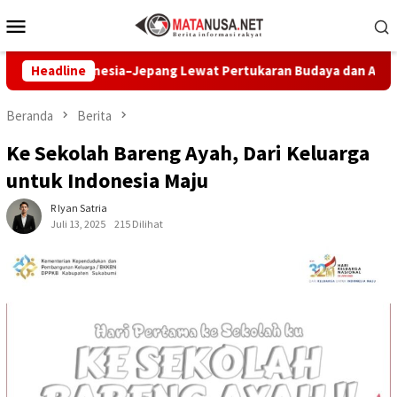
Loncat
Menu
ke
Mobile
konten
r Indonesia–Jepang Lewat Pertukaran Budaya dan Aksi Peduli Li
Headline
Beranda
Berita
Ke Sekolah Bareng Ayah, Dari Keluarga
untuk Indonesia Maju
R Iyan Satria
Juli 13, 2025
215 Dilihat