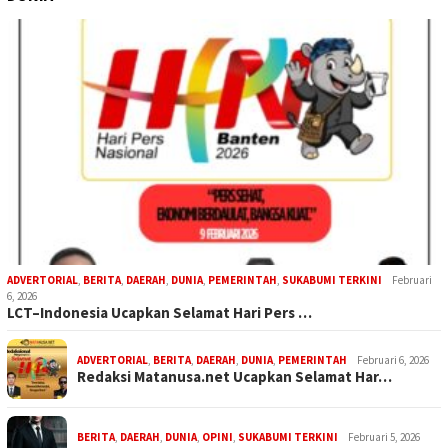
ADVERTORIAL
,
BERITA
,
DAERAH
,
DUNIA
,
PEMERINTAH
,
SUKABUMI TERKINI
Februari
6, 2026
LCT–Indonesia Ucapkan Selamat Hari Pers …
ADVERTORIAL
,
BERITA
,
DAERAH
,
DUNIA
,
PEMERINTAH
Februari 6, 2026
Redaksi Matanusa.net Ucapkan Selamat Har…
BERITA
,
DAERAH
,
DUNIA
,
OPINI
,
SUKABUMI TERKINI
Februari 5, 2026