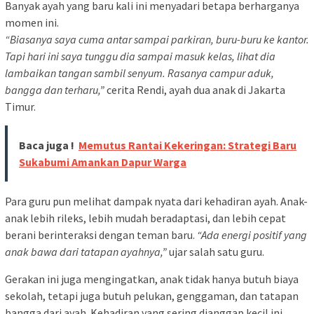
Banyak ayah yang baru kali ini menyadari betapa berharganya
momen ini.
“Biasanya saya cuma antar sampai parkiran, buru-buru ke kantor.
Tapi hari ini saya tunggu dia sampai masuk kelas, lihat dia
lambaikan tangan sambil senyum. Rasanya campur aduk,
bangga dan terharu,”
cerita Rendi, ayah dua anak di Jakarta
Timur.
Baca juga !
Memutus Rantai Kekeringan: Strategi Baru
Sukabumi Amankan Dapur Warga
Para guru pun melihat dampak nyata dari kehadiran ayah. Anak-
anak lebih rileks, lebih mudah beradaptasi, dan lebih cepat
berani berinteraksi dengan teman baru.
“Ada energi positif yang
anak bawa dari tatapan ayahnya,”
ujar salah satu guru.
Gerakan ini juga mengingatkan, anak tidak hanya butuh biaya
sekolah, tetapi juga butuh pelukan, genggaman, dan tatapan
bangga dari ayah. Kehadiran yang sering dianggap kecil ini