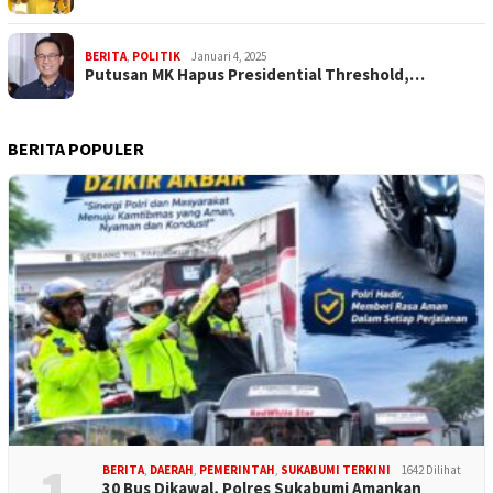
BERITA
,
POLITIK
Januari 4, 2025
Putusan MK Hapus Presidential Threshold,…
BERITA POPULER
BERITA
,
DAERAH
,
PEMERINTAH
,
SUKABUMI TERKINI
1642 Dilihat
30 Bus Dikawal, Polres Sukabumi Amankan