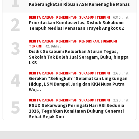
1
Keberangkatan Ribuan ASN Kemenag ke Monas
2
BERITA
,
DAERAH
,
PEMERINTAH
,
SUKABUMI TERKINI
608 Dilihat
Prioritaskan Kondusivitas, Dishub Sukabumi
Tempuh Mediasi Penataan Trayek Angkot 02
3
BERITA
,
DAERAH
,
PEMERINTAH
,
PENDIDIKAN
,
SUKABUMI
TERKINI
426 Dilihat
Disdik Sukabumi Keluarkan Aturan Tegas,
Sekolah Tak Boleh Jual Seragam, Buku, hingga
LKS
4
BERITA
,
DAERAH
,
PEMERINTAH
,
SUKABUMI TERKINI
266 Dilihat
Gerakan “Selingkuh” Selamatkan Lingkungan
Hidup, LSM Dampal Jurig dan KKN Nusa Putra
Wuj…
5
BERITA
,
DAERAH
,
PEMERINTAH
,
SUKABUMI TERKINI
202 Dilihat
RSUD Sekarwangi Peringati Hari ASI Sedunia
2026, Teguhkan Komitmen Dukung Generasi
Sehat Sejak Dini