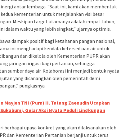
 sinergi antar lembaga. “Saat ini, kami akan membentuk
an kedua kementerian untuk menjalankan visi besar
ngan. Meskipun target utamanya adalah empat tahun,
ni dalam waktu yang lebih singkat,” ujarnya optimis.
bawa dampak positif bagi ketahanan pangan nasional,
lama ini menghadapi kendala ketersediaan air untuk
dibangun dan dikelola oleh Kementerian PUPR akan
g jaringan irigasi bagi pertanian, sehingga
n sumber daya air. Kolaborasi ini menjadi bentuk nyata
jutan yang dicanangkan oleh pemerintah demi
pangan,” pungkasnya.
n Mayjen TNI (Purn) H. Tatang Zaenudin Ucapkan
Sukabumi, Gelar Aksi Nyata Peduli Lingkungan
ari berbagai upaya konkret yang akan dilaksanakan oleh
R dan Kementerian Pertanian berjanji untuk terus