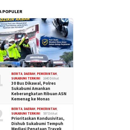
A POPULER
1
BERITA
,
DAERAH
,
PEMERINTAH
,
SUKABUMI TERKINI
1640 Dilihat
30 Bus Dikawal, Polres
Sukabumi Amankan
Keberangkatan Ribuan ASN
Kemenag ke Monas
2
BERITA
,
DAERAH
,
PEMERINTAH
,
SUKABUMI TERKINI
597 Dilihat
Prioritaskan Kondusivitas,
Dishub Sukabumi Tempuh
Mediasi Penataan Trayek