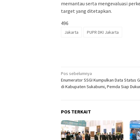
memantau serta mengevaluasi perkem
target yang ditetapkan.
496
Jakarta
PUPR DKI Jakarta
Navigasi
Pos sebelumnya
Enumerator SSGI Kumpulkan Data Status Giz
pos
di Kabupaten Sukabumi, Pemda Siap Duku
POS TERKAIT