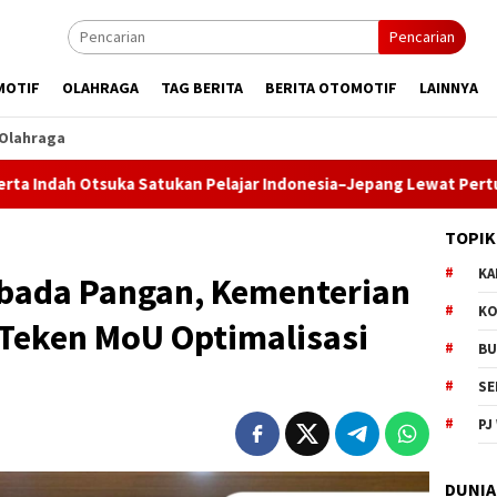
Pencarian
MOTIF
OLAHRAGA
TAG BERITA
BERITA OTOMOTIF
LAINNYA
Olahraga
kan Pelajar Indonesia–Jepang Lewat Pertukaran Budaya dan Aks
TOPIK
KA
bada Pangan, Kementerian
KO
 Teken MoU Optimalisasi
BU
SE
PJ
DUNIA