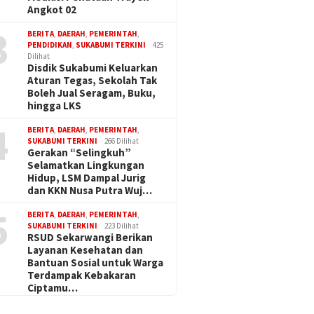
Angkot 02
3
BERITA
,
DAERAH
,
PEMERINTAH
,
PENDIDIKAN
,
SUKABUMI TERKINI
425
Dilihat
Disdik Sukabumi Keluarkan
Aturan Tegas, Sekolah Tak
Boleh Jual Seragam, Buku,
hingga LKS
4
BERITA
,
DAERAH
,
PEMERINTAH
,
SUKABUMI TERKINI
266 Dilihat
Gerakan “Selingkuh”
Selamatkan Lingkungan
Hidup, LSM Dampal Jurig
dan KKN Nusa Putra Wuj…
5
BERITA
,
DAERAH
,
PEMERINTAH
,
SUKABUMI TERKINI
223 Dilihat
RSUD Sekarwangi Berikan
Layanan Kesehatan dan
Bantuan Sosial untuk Warga
Terdampak Kebakaran
Ciptamu…