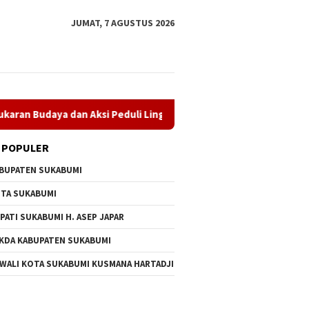
JUMAT, 7 AGUSTUS 2026
i Peduli Lingkungan
Museum Keramik dan Museum Prabu S
 POPULER
BUPATEN SUKABUMI
TA SUKABUMI
PATI SUKABUMI H. ASEP JAPAR
KDA KABUPATEN SUKABUMI
 WALI KOTA SUKABUMI KUSMANA HARTADJI