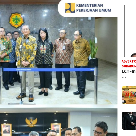
ADVERTO
SUKABUM
LCT–In
…