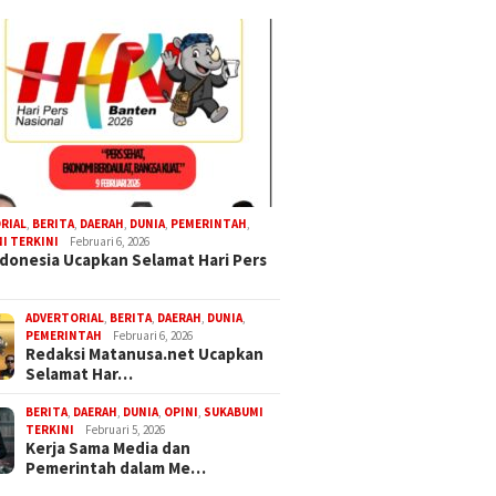
RIAL
,
BERITA
,
DAERAH
,
DUNIA
,
PEMERINTAH
,
I TERKINI
Februari 6, 2026
donesia Ucapkan Selamat Hari Pers
ADVERTORIAL
,
BERITA
,
DAERAH
,
DUNIA
,
PEMERINTAH
Februari 6, 2026
Redaksi Matanusa.net Ucapkan
Selamat Har…
BERITA
,
DAERAH
,
DUNIA
,
OPINI
,
SUKABUMI
TERKINI
Februari 5, 2026
Kerja Sama Media dan
Pemerintah dalam Me…