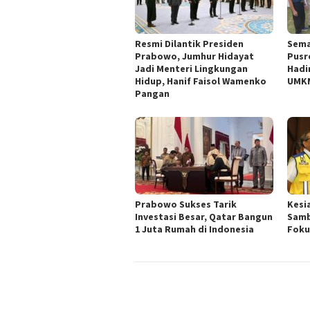
Resmi Dilantik Presiden
Sema
Prabowo, Jumhur Hidayat
Pusr
Jadi Menteri Lingkungan
Hadi
Hidup, Hanif Faisol Wamenko
UMKM
Pangan
Prabowo Sukses Tarik
Kesi
Investasi Besar, Qatar Bangun
Samb
1 Juta Rumah di Indonesia
Foku