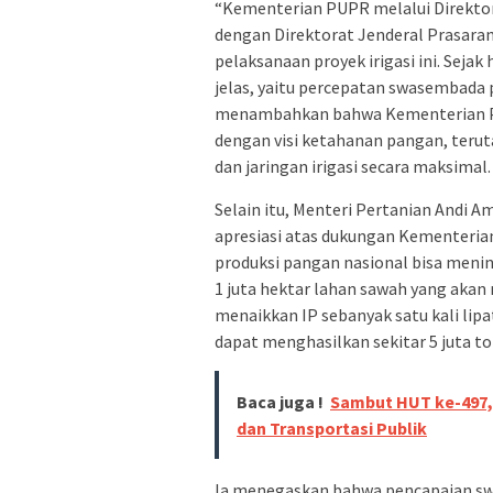
“Kementerian PUPR melalui Direktor
dengan Direktorat Jenderal Prasara
pelaksanaan proyek irigasi ini. Sejak
jelas, yaitu percepatan swasembada 
menambahkan bahwa Kementerian PU
dengan visi ketahanan pangan, teru
dan jaringan irigasi secara maksimal.
Selain itu, Menteri Pertanian Andi
apresiasi atas dukungan Kementerian
produksi pangan nasional bisa meni
1 juta hektar lahan sawah yang akan
menaikkan IP sebanyak satu kali lipat
dapat menghasilkan sekitar 5 juta to
Baca juga !
Sambut HUT ke-497,
dan Transportasi Publik
Ia menegaskan bahwa pencapaian sw