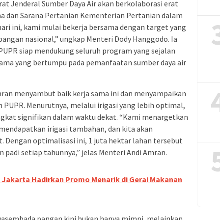
at Jenderal Sumber Daya Air akan berkolaborasi erat
na dan Sarana Pertanian Kementerian Pertanian dalam
 hari ini, kami mulai bekerja bersama dengan target yang
pangan nasional,” ungkap Menteri Dody Hanggodo. Ia
PR siap mendukung seluruh program yang sejalan
tama yang bertumpu pada pemanfaatan sumber daya air
 Amran menyambut baik kerja sama ini dan menyampaikan
 PUPR. Menurutnya, melalui irigasi yang lebih optimal,
ngkat signifikan dalam waktu dekat. “Kami menargetkan
 mendapatkan irigasi tambahan, dan kita akan
. Dengan optimalisasi ini, 1 juta hektar lahan tersebut
n padi setiap tahunnya,” jelas Menteri Andi Amran.
 Jakarta Hadirkan Promo Menarik di Gerai Makanan
asembada pangan kini bukan hanya mimpi, melainkan