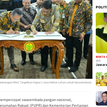
POLIT
BERITA
,
2025
Jawara
datangani MoU, Targetkan Irigasi 1 Juta Hektar Lahan untuk Swasembada
mempercepat swasembada pangan nasional,
erumahan Rakyat (PUPR) dan Kementerian Pertanian