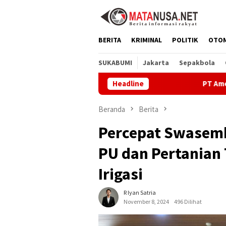
Loncat
ke
konten
BERITA
KRIMINAL
POLITIK
OTO
SUKABUMI
Jakarta
Sepakbola
Headline
PT Amerta Indah Otsuka Satu
Beranda
Berita
Percepat Swasem
PU dan Pertanian
Irigasi
R Iyan Satria
November 8, 2024
496 Dilihat