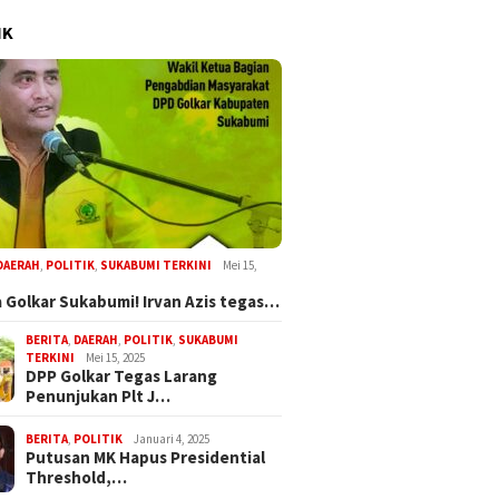
IK
DAERAH
,
POLITIK
,
SUKABUMI TERKINI
Mei 15,
 Golkar Sukabumi! Irvan Azis tegas…
BERITA
,
DAERAH
,
POLITIK
,
SUKABUMI
TERKINI
Mei 15, 2025
DPP Golkar Tegas Larang
Penunjukan Plt J…
BERITA
,
POLITIK
Januari 4, 2025
Putusan MK Hapus Presidential
Threshold,…