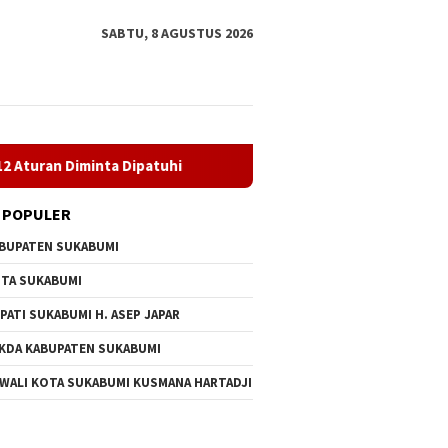
SABTU, 8 AGUSTUS 2026
ta Dipatuhi
MBG di SDN Pasirwalang Disorot Wali Murid, 
 POPULER
BUPATEN SUKABUMI
TA SUKABUMI
PATI SUKABUMI H. ASEP JAPAR
KDA KABUPATEN SUKABUMI
 WALI KOTA SUKABUMI KUSMANA HARTADJI