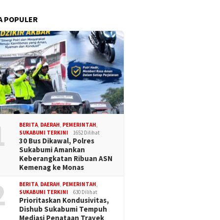
A POPULER
1
BERITA
,
DAERAH
,
PEMERINTAH
,
SUKABUMI TERKINI
1652 Dilihat
30 Bus Dikawal, Polres
Sukabumi Amankan
Keberangkatan Ribuan ASN
Kemenag ke Monas
2
BERITA
,
DAERAH
,
PEMERINTAH
,
SUKABUMI TERKINI
630 Dilihat
Prioritaskan Kondusivitas,
Dishub Sukabumi Tempuh
Mediasi Penataan Trayek