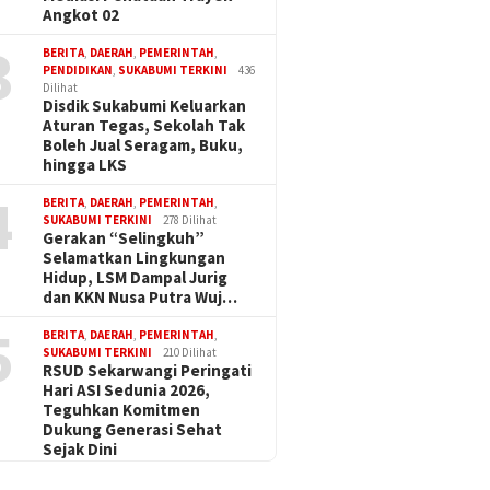
Angkot 02
3
BERITA
,
DAERAH
,
PEMERINTAH
,
PENDIDIKAN
,
SUKABUMI TERKINI
436
Dilihat
Disdik Sukabumi Keluarkan
Aturan Tegas, Sekolah Tak
Boleh Jual Seragam, Buku,
hingga LKS
4
BERITA
,
DAERAH
,
PEMERINTAH
,
SUKABUMI TERKINI
278 Dilihat
Gerakan “Selingkuh”
Selamatkan Lingkungan
Hidup, LSM Dampal Jurig
dan KKN Nusa Putra Wuj…
5
BERITA
,
DAERAH
,
PEMERINTAH
,
SUKABUMI TERKINI
210 Dilihat
RSUD Sekarwangi Peringati
Hari ASI Sedunia 2026,
Teguhkan Komitmen
Dukung Generasi Sehat
Sejak Dini