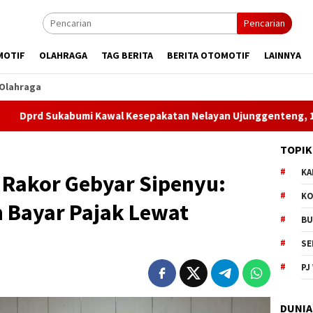
Pencarian
MOTIF
OLAHRAGA
TAG BERITA
BERITA OTOMOTIF
LAINNYA
Olahraga
bumi Kawal Kesepakatan Nelayan Ujunggenteng, 12 Aturan Dimin
TOPIK
KA
 Rakor Gebyar Sipenyu:
KO
 Bayar Pajak Lewat
BU
SE
PJ
DUNIA