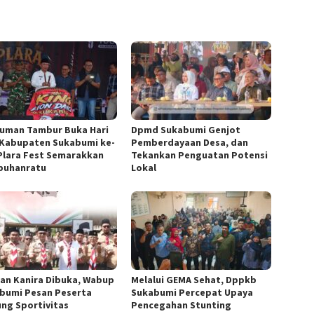
uman Tambur Buka Hari
Dpmd Sukabumi Genjot
 Kabupaten Sukabumi ke-
Pemberdayaan Desa, dan
 Plara Fest Semarakkan
Tekankan Penguatan Potensi
buhanratu
Lokal
 dan Kanira Dibuka, Wabup
Melalui GEMA Sehat, Dppkb
bumi Pesan Peserta
Sukabumi Percepat Upaya
ung Sportivitas
Pencegahan Stunting