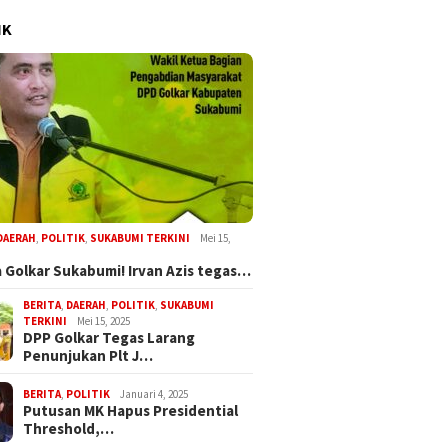
IK
DAERAH
,
POLITIK
,
SUKABUMI TERKINI
Mei 15,
 Golkar Sukabumi! Irvan Azis tegas…
BERITA
,
DAERAH
,
POLITIK
,
SUKABUMI
TERKINI
Mei 15, 2025
DPP Golkar Tegas Larang
Penunjukan Plt J…
BERITA
,
POLITIK
Januari 4, 2025
Putusan MK Hapus Presidential
Threshold,…