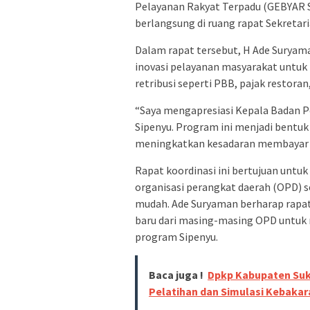
Pelayanan Rakyat Terpadu (GEBYAR SI
berlangsung di ruang rapat Sekretar
Dalam rapat tersebut, H Ade Sury
inovasi pelayanan masyarakat untu
retribusi seperti PBB, pajak restora
“Saya mengapresiasi Kepala Badan P
Sipenyu. Program ini menjadi bentu
meningkatkan kesadaran membayar pa
Rapat koordinasi ini bertujuan untu
organisasi perangkat daerah (OPD) s
mudah. Ade Suryaman berharap rapat
baru dari masing-masing OPD untuk 
program Sipenyu.
Baca juga !
Dpkp Kabupaten Suk
Pelatihan dan Simulasi Kebakar