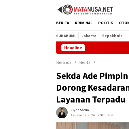
Loncat
ke
konten
BERITA
KRIMINAL
POLITIK
OTO
SUKABUMI
Jakarta
Sepakbola
Headline
Dprd Suka
Beranda
Berita
Sekda Ade Pimpin
Dorong Kesadaran
Layanan Terpadu
R Iyan Satria
Agustus 12, 2024
270 Dilihat