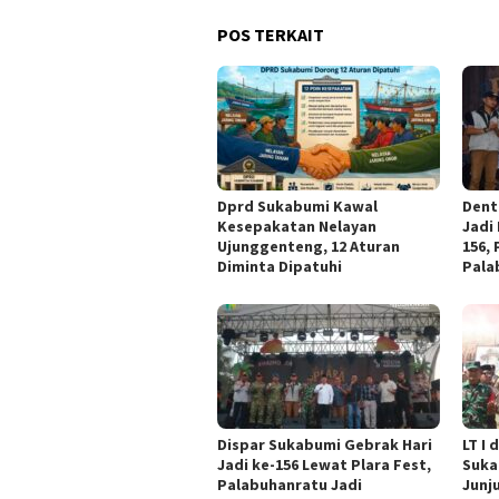
POS TERKAIT
Dprd Sukabumi Kawal
Dent
Kesepakatan Nelayan
Jadi
Ujunggenteng, 12 Aturan
156,
Diminta Dipatuhi
Pala
Dispar Sukabumi Gebrak Hari
LT I
Jadi ke-156 Lewat Plara Fest,
Suka
Palabuhanratu Jadi
Junj