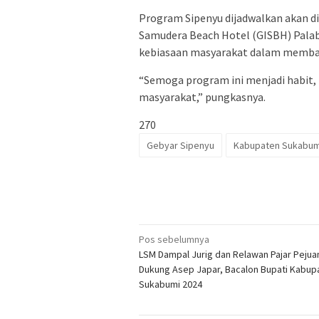
Program Sipenyu dijadwalkan akan d
Samudera Beach Hotel (GISBH) Palab
kebiasaan masyarakat dalam membay
“Semoga program ini menjadi habit,
masyarakat,” pungkasnya.
270
Gebyar Sipenyu
Kabupaten Sukabum
Navigasi
Pos sebelumnya
LSM Dampal Jurig dan Relawan Pajar Pejua
pos
Dukung Asep Japar, Bacalon Bupati Kabup
Sukabumi 2024