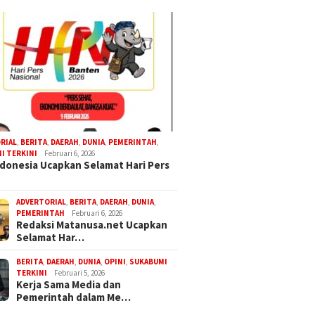
RIAL
,
BERITA
,
DAERAH
,
DUNIA
,
PEMERINTAH
,
I TERKINI
Februari 6, 2026
donesia Ucapkan Selamat Hari Pers
ADVERTORIAL
,
BERITA
,
DAERAH
,
DUNIA
,
PEMERINTAH
Februari 6, 2026
Redaksi Matanusa.net Ucapkan
Selamat Har…
BERITA
,
DAERAH
,
DUNIA
,
OPINI
,
SUKABUMI
TERKINI
Februari 5, 2026
Kerja Sama Media dan
Pemerintah dalam Me…