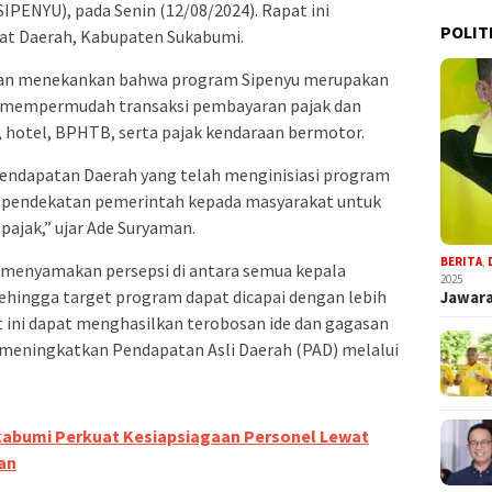
PENYU), pada Senin (12/08/2024). Rapat ini
POLIT
iat Daerah, Kabupaten Sukabumi.
aman menekankan bahwa program Sipenyu merupakan
k mempermudah transaksi pembayaran pajak dan
n, hotel, BPHTB, serta pajak kendaraan bermotor.
endapatan Daerah yang telah menginisiasi program
k pendekatan pemerintah kepada masyarakat untuk
jak,” ujar Ade Suryaman.
BERITA
,
k menyamakan persepsi di antara semua kepala
2025
ehingga target program dapat dicapai dengan lebih
Jawara
 ini dapat menghasilkan terobosan ide dan gagasan
meningkatkan Pendapatan Asli Daerah (PAD) melalui
abumi Perkuat Kesiapsiagaan Personel Lewat
an