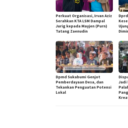
Perkuat Organisasi, Irvan Aziz
Dprd
Serahkan KTA LSM Dampal
Kese
Jurig kepada Mayjen (Purn)
Ujun
Tatang Zaenudin
Dimi
Dpmd Sukabumi Genjot
Disp
Pemberdayaan Desa, dan
Jadi
Tekankan Penguatan Potensi
Pala
Lokal
Pang
Krea