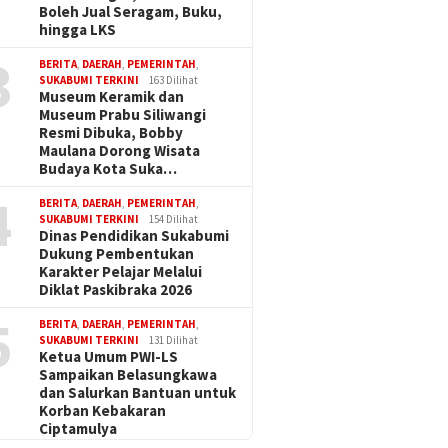
Boleh Jual Seragam, Buku,
hingga LKS
3
BERITA
,
DAERAH
,
PEMERINTAH
,
SUKABUMI TERKINI
163 Dilihat
Museum Keramik dan
Museum Prabu Siliwangi
Resmi Dibuka, Bobby
Maulana Dorong Wisata
Budaya Kota Suka…
4
BERITA
,
DAERAH
,
PEMERINTAH
,
SUKABUMI TERKINI
154 Dilihat
Dinas Pendidikan Sukabumi
Dukung Pembentukan
Karakter Pelajar Melalui
Diklat Paskibraka 2026
5
BERITA
,
DAERAH
,
PEMERINTAH
,
SUKABUMI TERKINI
131 Dilihat
Ketua Umum PWI-LS
Sampaikan Belasungkawa
dan Salurkan Bantuan untuk
Korban Kebakaran
Ciptamulya