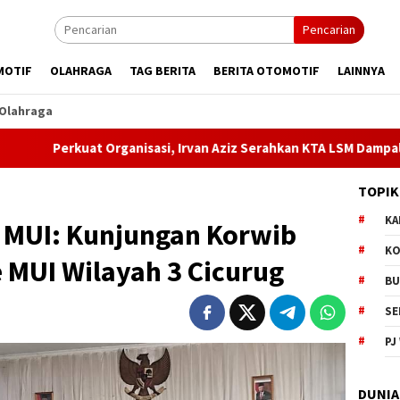
Pencarian
MOTIF
OLAHRAGA
TAG BERITA
BERITA OTOMOTIF
LAINNYA
Olahraga
kuat Organisasi, Irvan Aziz Serahkan KTA LSM Dampal Jurig kepa
TOPIK
KA
n MUI: Kunjungan Korwib
KO
 MUI Wilayah 3 Cicurug
BU
SE
PJ
DUNIA