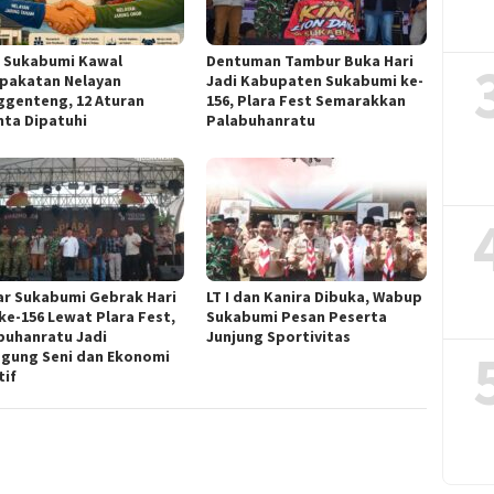
 Sukabumi Kawal
Dentuman Tambur Buka Hari
pakatan Nelayan
Jadi Kabupaten Sukabumi ke-
ggenteng, 12 Aturan
156, Plara Fest Semarakkan
nta Dipatuhi
Palabuhanratu
ar Sukabumi Gebrak Hari
LT I dan Kanira Dibuka, Wabup
 ke-156 Lewat Plara Fest,
Sukabumi Pesan Peserta
buhanratu Jadi
Junjung Sportivitas
gung Seni dan Ekonomi
tif