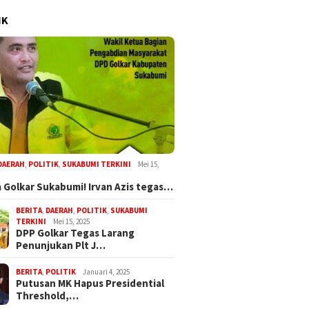
IK
DAERAH
,
POLITIK
,
SUKABUMI TERKINI
Mei 15,
 Golkar Sukabumi! Irvan Azis tegas…
BERITA
,
DAERAH
,
POLITIK
,
SUKABUMI
TERKINI
Mei 15, 2025
DPP Golkar Tegas Larang
Penunjukan Plt J…
BERITA
,
POLITIK
Januari 4, 2025
Putusan MK Hapus Presidential
Threshold,…