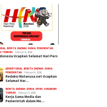
RIAL
,
BERITA
,
DAERAH
,
DUNIA
,
PEMERINTAH
,
I TERKINI
Februari 6, 2026
donesia Ucapkan Selamat Hari Pers
ADVERTORIAL
,
BERITA
,
DAERAH
,
DUNIA
,
PEMERINTAH
Februari 6, 2026
Redaksi Matanusa.net Ucapkan
Selamat Har…
BERITA
,
DAERAH
,
DUNIA
,
OPINI
,
SUKABUMI
TERKINI
Februari 5, 2026
Kerja Sama Media dan
Pemerintah dalam Me…