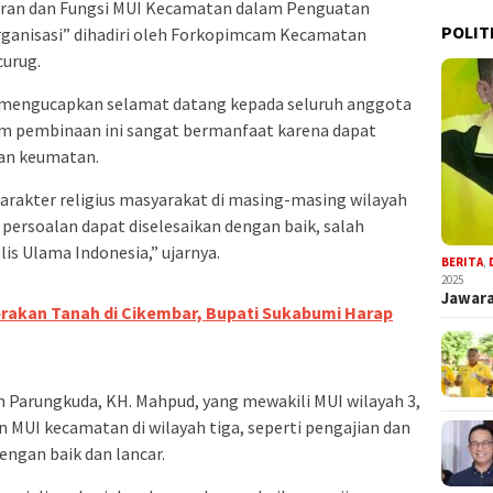
Peran dan Fungsi MUI Kecamatan dalam Penguatan
POLIT
ganisasi” dihadiri oleh Forkopimcam Kecamatan
curug.
 mengucapkan selamat datang kepada seluruh anggota
ram pembinaan ini sangat bermanfaat karena dapat
lan keumatan.
karakter religius masyarakat di masing-masing wilayah
 persoalan dapat diselesaikan dengan baik, salah
is Ulama Indonesia,” ujarnya.
BERITA
,
2025
Jawara
rakan Tanah di Cikembar, Bupati Sukabumi Harap
 Parungkuda, KH. Mahpud, yang mewakili MUI wilayah 3,
MUI kecamatan di wilayah tiga, seperti pengajian dan
engan baik dan lancar.