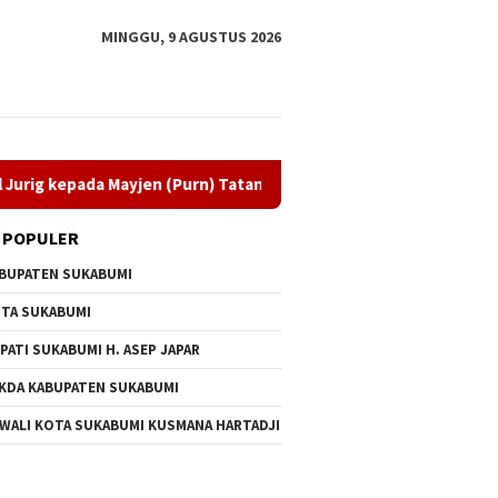
MINGGU, 9 AGUSTUS 2026
da Mayjen (Purn) Tatang Zaenudin
Dprd Sukabumi Kawal 
 POPULER
BUPATEN SUKABUMI
TA SUKABUMI
PATI SUKABUMI H. ASEP JAPAR
KDA KABUPATEN SUKABUMI
 WALI KOTA SUKABUMI KUSMANA HARTADJI