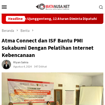
Loncat
Menu
ke
Mobile
konten
ayan Ujunggenteng, 12 Aturan Diminta Dipatuhi
Headline
MBG di 
Beranda
Berita
Atma Connect dan ISF Bantu PMI
Sukabumi Dengan Pelatihan Internet
Kebencanaan
R Iyan Satria
Agustus 4, 2024
347 Dilihat