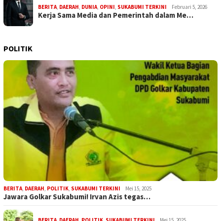
BERITA
,
DAERAH
,
DUNIA
,
OPINI
,
SUKABUMI TERKINI
Februari 5, 2026
Kerja Sama Media dan Pemerintah dalam Me…
POLITIK
BERITA
,
DAERAH
,
POLITIK
,
SUKABUMI TERKINI
Mei 15, 2025
Jawara Golkar Sukabumi! Irvan Azis tegas…
BERITA
,
DAERAH
,
POLITIK
,
SUKABUMI TERKINI
Mei 15, 2025