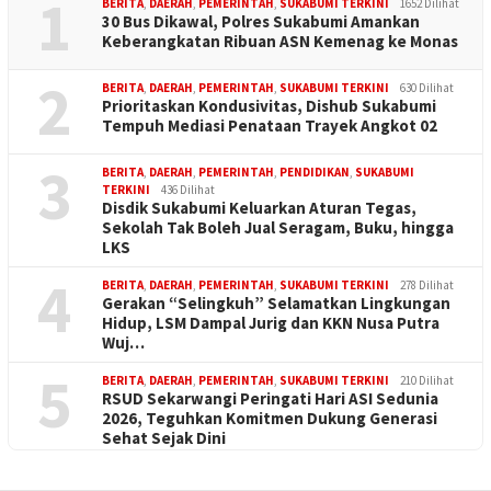
1
BERITA
,
DAERAH
,
PEMERINTAH
,
SUKABUMI TERKINI
1652 Dilihat
30 Bus Dikawal, Polres Sukabumi Amankan
Keberangkatan Ribuan ASN Kemenag ke Monas
2
BERITA
,
DAERAH
,
PEMERINTAH
,
SUKABUMI TERKINI
630 Dilihat
Prioritaskan Kondusivitas, Dishub Sukabumi
Tempuh Mediasi Penataan Trayek Angkot 02
3
BERITA
,
DAERAH
,
PEMERINTAH
,
PENDIDIKAN
,
SUKABUMI
TERKINI
436 Dilihat
Disdik Sukabumi Keluarkan Aturan Tegas,
Sekolah Tak Boleh Jual Seragam, Buku, hingga
LKS
4
BERITA
,
DAERAH
,
PEMERINTAH
,
SUKABUMI TERKINI
278 Dilihat
Gerakan “Selingkuh” Selamatkan Lingkungan
Hidup, LSM Dampal Jurig dan KKN Nusa Putra
Wuj…
5
BERITA
,
DAERAH
,
PEMERINTAH
,
SUKABUMI TERKINI
210 Dilihat
RSUD Sekarwangi Peringati Hari ASI Sedunia
2026, Teguhkan Komitmen Dukung Generasi
Sehat Sejak Dini