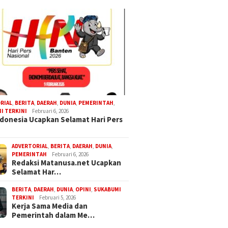
RIAL
,
BERITA
,
DAERAH
,
DUNIA
,
PEMERINTAH
,
I TERKINI
Februari 6, 2026
donesia Ucapkan Selamat Hari Pers
ADVERTORIAL
,
BERITA
,
DAERAH
,
DUNIA
,
PEMERINTAH
Februari 6, 2026
Redaksi Matanusa.net Ucapkan
Selamat Har…
BERITA
,
DAERAH
,
DUNIA
,
OPINI
,
SUKABUMI
TERKINI
Februari 5, 2026
Kerja Sama Media dan
Pemerintah dalam Me…