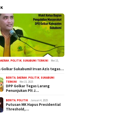
IK
DAERAH
,
POLITIK
,
SUKABUMI TERKINI
Mei 15,
 Golkar Sukabumi! Irvan Azis tegas…
BERITA
,
DAERAH
,
POLITIK
,
SUKABUMI
TERKINI
Mei 15, 2025
DPP Golkar Tegas Larang
Penunjukan Plt J…
BERITA
,
POLITIK
Januari 4, 2025
Putusan MK Hapus Presidential
Threshold,…