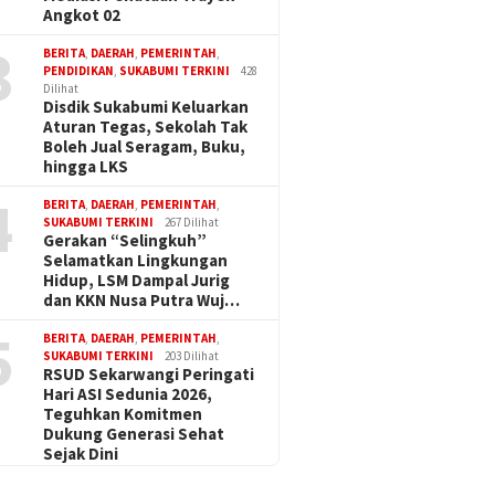
Angkot 02
3
BERITA
,
DAERAH
,
PEMERINTAH
,
PENDIDIKAN
,
SUKABUMI TERKINI
428
Dilihat
Disdik Sukabumi Keluarkan
Aturan Tegas, Sekolah Tak
Boleh Jual Seragam, Buku,
hingga LKS
4
BERITA
,
DAERAH
,
PEMERINTAH
,
SUKABUMI TERKINI
267 Dilihat
Gerakan “Selingkuh”
Selamatkan Lingkungan
Hidup, LSM Dampal Jurig
dan KKN Nusa Putra Wuj…
5
BERITA
,
DAERAH
,
PEMERINTAH
,
SUKABUMI TERKINI
203 Dilihat
RSUD Sekarwangi Peringati
Hari ASI Sedunia 2026,
Teguhkan Komitmen
Dukung Generasi Sehat
Sejak Dini