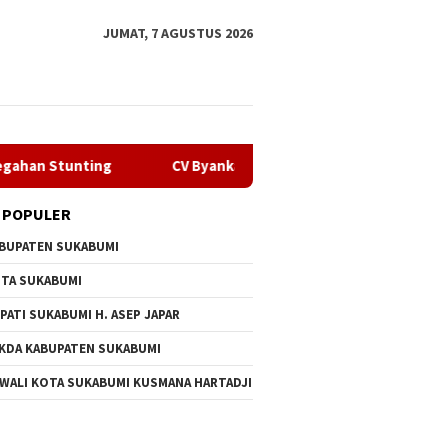
JUMAT, 7 AGUSTUS 2026
ng
CV Byankarya Pastikan Perbaikan Jalan Leuwiliang–Bo
 POPULER
BUPATEN SUKABUMI
TA SUKABUMI
PATI SUKABUMI H. ASEP JAPAR
KDA KABUPATEN SUKABUMI
 WALI KOTA SUKABUMI KUSMANA HARTADJI