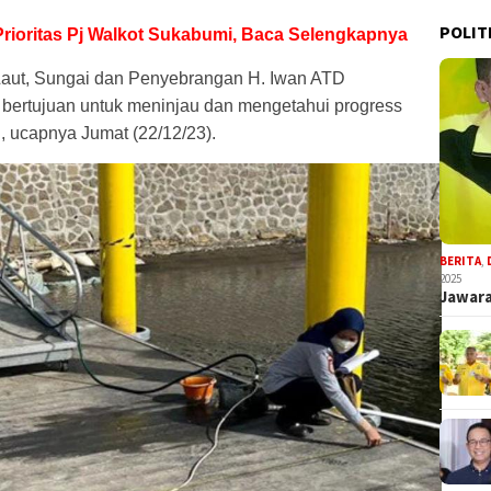
POLIT
 Prioritas Pj Walkot Sukabumi, Baca Selengkapnya
aut, Sungai dan Penyebrangan H. Iwan ATD
bertujuan untuk meninjau dan mengetahui progress
ucapnya Jumat (22/12/23).
BERITA
,
2025
Jawara