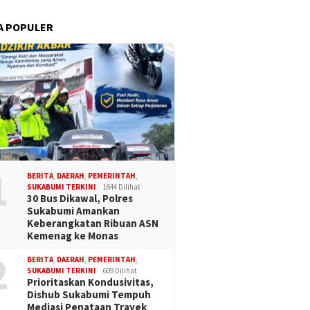
A POPULER
1
BERITA
,
DAERAH
,
PEMERINTAH
,
SUKABUMI TERKINI
1644 Dilihat
30 Bus Dikawal, Polres
Sukabumi Amankan
Keberangkatan Ribuan ASN
Kemenag ke Monas
2
BERITA
,
DAERAH
,
PEMERINTAH
,
SUKABUMI TERKINI
609 Dilihat
Prioritaskan Kondusivitas,
Dishub Sukabumi Tempuh
Mediasi Penataan Trayek