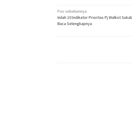
Navigasi
Pos sebelumnya
Inilah 10 Indikator Prioritas Pj Walkot Suka
pos
Baca Selengkapnya