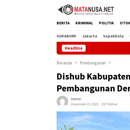
Loncat
ke
konten
BERITA
KRIMINAL
POLITIK
OTO
SUKABUMI
Jakarta
Sepakbola
Headline
Melalui 
Beranda
Pembangunan
Dishub Kabupaten
Pembangunan Der
Admin
Desember 22, 2023
337 Dilihat