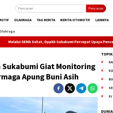
Pencarian
MOTIF
OLAHRAGA
TAG BERITA
BERITA OTOMOTIF
LAINNYA
Olahraga
GEMA Sehat, Dppkb Sukabumi Percepat Upaya Pencegahan Stunti
TOPIK
KA
 Sukabumi Giat Monitoring
KO
maga Apung Buni Asih
BU
SE
PJ
DUNIA