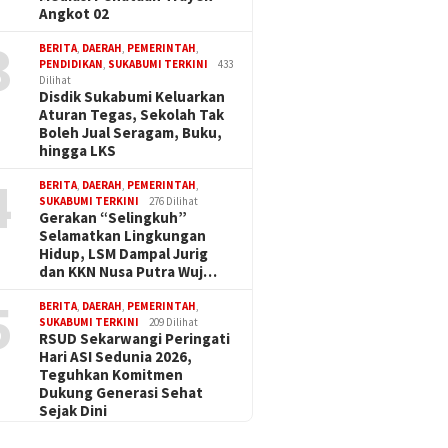
Angkot 02
3
BERITA
,
DAERAH
,
PEMERINTAH
,
PENDIDIKAN
,
SUKABUMI TERKINI
433
Dilihat
Disdik Sukabumi Keluarkan
Aturan Tegas, Sekolah Tak
Boleh Jual Seragam, Buku,
hingga LKS
4
BERITA
,
DAERAH
,
PEMERINTAH
,
SUKABUMI TERKINI
276 Dilihat
Gerakan “Selingkuh”
Selamatkan Lingkungan
Hidup, LSM Dampal Jurig
dan KKN Nusa Putra Wuj…
5
BERITA
,
DAERAH
,
PEMERINTAH
,
SUKABUMI TERKINI
209 Dilihat
RSUD Sekarwangi Peringati
Hari ASI Sedunia 2026,
Teguhkan Komitmen
Dukung Generasi Sehat
Sejak Dini