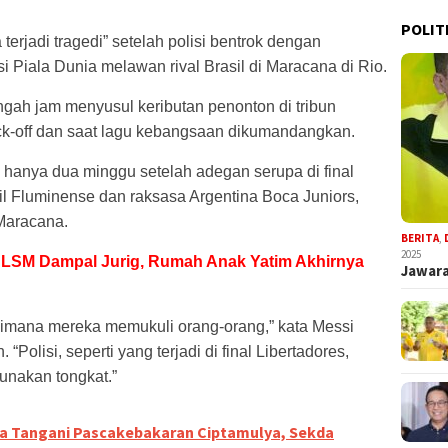
POLIT
terjadi tragedi” setelah polisi bentrok dengan
i Piala Dunia melawan rival Brasil di Maracana di Rio.
ngah jam menyusul keributan penonton di tribun
ck-off dan saat lagu kebangsaan dikumandangkan.
i hanya dua minggu setelah adegan serupa di final
il Fluminense dan raksasa Argentina Boca Juniors,
 Maracana.
BERITA
,
2025
LSM Dampal Jurig, Rumah Anak Yatim Akhirnya
Jawara
gaimana mereka memukuli orang-orang,” kata Messi
Polisi, seperti yang terjadi di final Libertadores,
gunakan tongkat.”
a Tangani Pascakebakaran Ciptamulya, Sekda