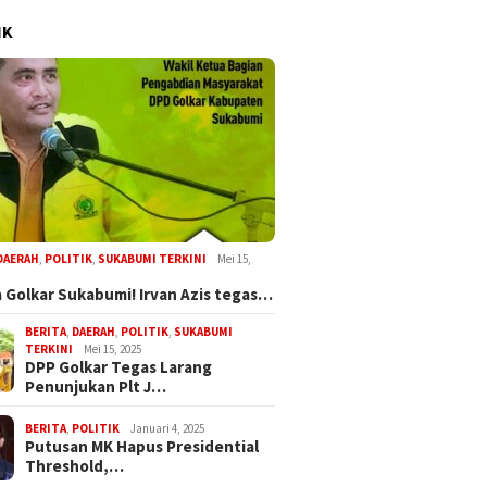
IK
DAERAH
,
POLITIK
,
SUKABUMI TERKINI
Mei 15,
 Golkar Sukabumi! Irvan Azis tegas…
BERITA
,
DAERAH
,
POLITIK
,
SUKABUMI
TERKINI
Mei 15, 2025
DPP Golkar Tegas Larang
Penunjukan Plt J…
BERITA
,
POLITIK
Januari 4, 2025
Putusan MK Hapus Presidential
Threshold,…