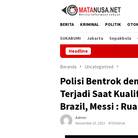
Loncat
ke
konten
BERITA
KRIMINAL
POLITIK
OTO
SUKABUMI
Jakarta
Sepakbola
Headline
Melalui
Beranda
Uncategorized
Polisi Bentrok de
Terjadi Saat Kuali
Brazil, Messi : R
Admin
November 23, 2023
470 Dilihat