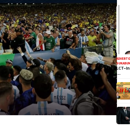
ADVERTO
SUKABUM
LCT–In
…