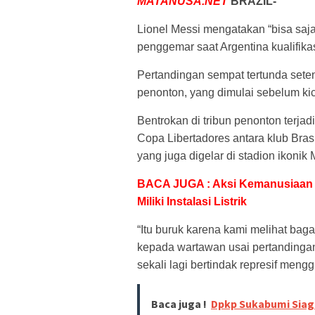
MATANUSA.NET
BRAZIL-
Lionel Messi mengatakan “bisa saja 
penggemar saat Argentina kualifikas
Pertandingan sempat tertunda sete
penonton, yang dimulai sebelum ki
Bentrokan di tribun penonton terjad
Copa Libertadores antara klub Bras
yang juga digelar di stadion ikonik
BACA JUGA : Aksi Kemanusiaan 
Miliki Instalasi Listrik
“Itu buruk karena kami melihat ba
kepada wartawan usai pertandingan. “
sekali lagi bertindak represif meng
Baca juga !
Dpkp Sukabumi Siag