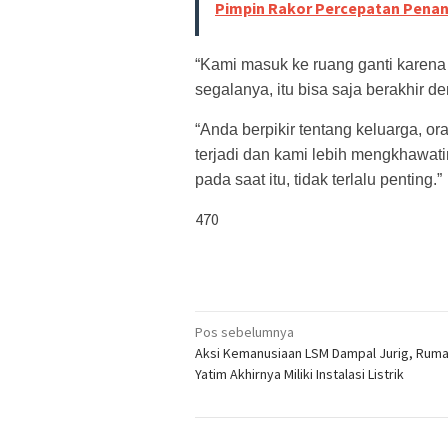
Pimpin Rakor Percepatan Pena
“Kami masuk ke ruang ganti karena
segalanya, itu bisa saja berakhir de
“Anda berpikir tentang keluarga, o
terjadi dan kami lebih mengkhawati
pada saat itu, tidak terlalu penting.”
470
Navigasi
Pos sebelumnya
Aksi Kemanusiaan LSM Dampal Jurig, Rum
pos
Yatim Akhirnya Miliki Instalasi Listrik