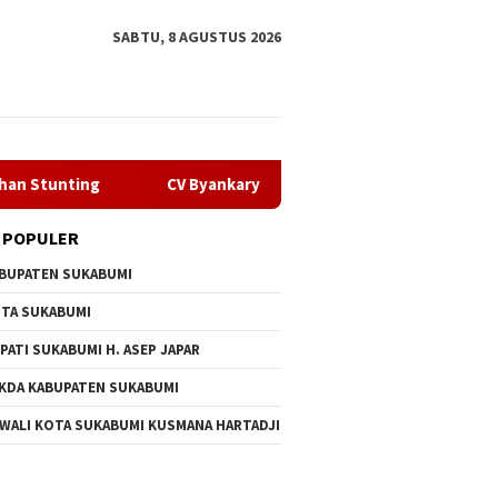
SABTU, 8 AGUSTUS 2026
ing
CV Byankarya Pastikan Perbaikan Jalan Leuwiliang–B
 POPULER
BUPATEN SUKABUMI
TA SUKABUMI
PATI SUKABUMI H. ASEP JAPAR
KDA KABUPATEN SUKABUMI
 WALI KOTA SUKABUMI KUSMANA HARTADJI