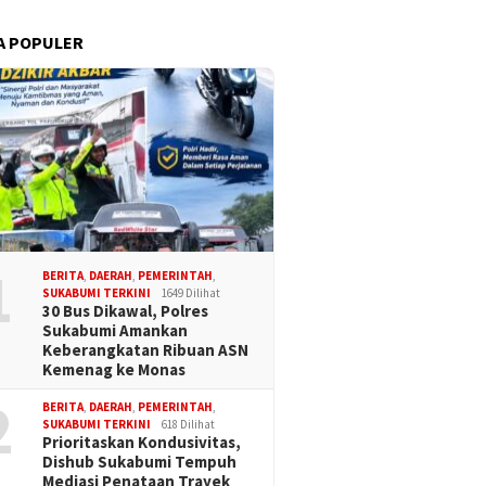
A POPULER
1
BERITA
,
DAERAH
,
PEMERINTAH
,
SUKABUMI TERKINI
1649 Dilihat
30 Bus Dikawal, Polres
Sukabumi Amankan
Keberangkatan Ribuan ASN
Kemenag ke Monas
2
BERITA
,
DAERAH
,
PEMERINTAH
,
SUKABUMI TERKINI
618 Dilihat
Prioritaskan Kondusivitas,
Dishub Sukabumi Tempuh
Mediasi Penataan Trayek