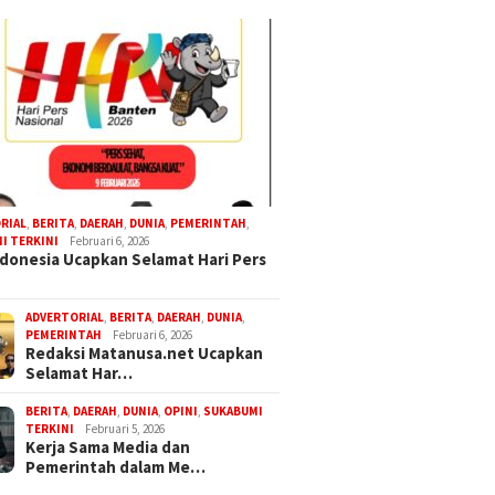
RIAL
,
BERITA
,
DAERAH
,
DUNIA
,
PEMERINTAH
,
I TERKINI
Februari 6, 2026
donesia Ucapkan Selamat Hari Pers
ADVERTORIAL
,
BERITA
,
DAERAH
,
DUNIA
,
PEMERINTAH
Februari 6, 2026
Redaksi Matanusa.net Ucapkan
Selamat Har…
BERITA
,
DAERAH
,
DUNIA
,
OPINI
,
SUKABUMI
TERKINI
Februari 5, 2026
Kerja Sama Media dan
Pemerintah dalam Me…