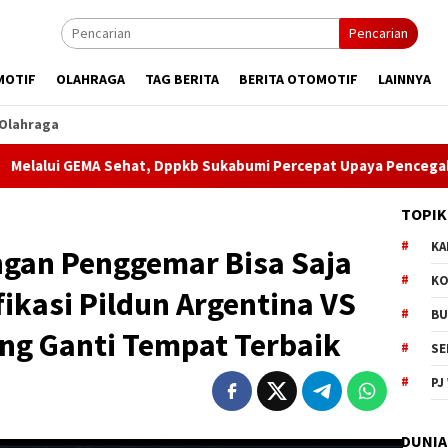
Pencarian
MOTIF
OLAHRAGA
TAG BERITA
BERITA OTOMOTIF
LAINNYA
Olahraga
 GEMA Sehat, Dppkb Sukabumi Percepat Upaya Pencegahan Stunt
TOPIK
KA
ngan Penggemar Bisa Saja
KO
fikasi Pildun Argentina VS
BU
uang Ganti Tempat Terbaik
SE
PJ
DUNIA