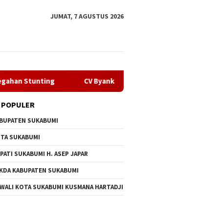
JUMAT, 7 AGUSTUS 2026
CV Byankarya Pastikan Perbaikan Jalan Leuwiliang–Bojo
 POPULER
BUPATEN SUKABUMI
TA SUKABUMI
PATI SUKABUMI H. ASEP JAPAR
KDA KABUPATEN SUKABUMI
 WALI KOTA SUKABUMI KUSMANA HARTADJI