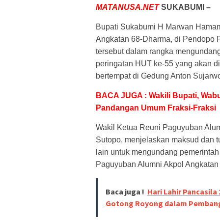
MATANUSA.NET
SUKABUMI –
Bupati Sukabumi H Marwan Hamami
Angkatan 68-Dharma, di Pendopo P
tersebut dalam rangka mengundang
peringatan HUT ke-55 yang akan d
bertempat di Gedung Anton Sujarw
BACA JUGA : Wakili Bupati, Wab
Pandangan Umum Fraksi-Fraksi
Wakil Ketua Reuni Paguyuban Alum
Sutopo, menjelaskan maksud dan t
lain untuk mengundang pemerintah 
Paguyuban Alumni Akpol Angkatan
Baca juga !
Hari Lahir Pancasil
Gotong Royong dalam Pemban