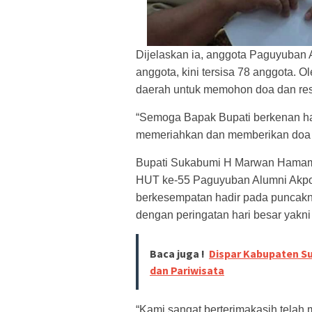
Dijelaskan ia, anggota Paguyuban
anggota, kini tersisa 78 anggota. O
daerah untuk memohon doa dan rest
“Semoga Bapak Bupati berkenan ha
memeriahkan dan memberikan doa re
Bupati Sukabumi H Marwan Hamami
HUT ke-55 Paguyuban Alumni Akpol
berkesempatan hadir pada puncakn
dengan peringatan hari besar yakni
Baca juga !
Dispar Kabupaten S
dan Pariwisata
“Kami sangat berterimakasih tela