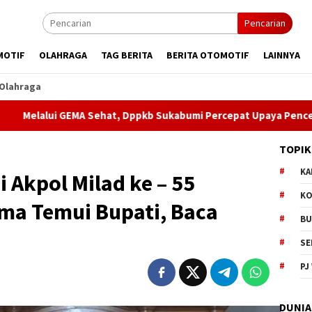
Pencarian
MOTIF
OLAHRAGA
TAG BERITA
BERITA OTOMOTIF
LAINNYA
Olahraga
MA Sehat, Dppkb Sukabumi Percepat Upaya Pencegahan Stunting
TOPIK
KA
Akpol Milad ke – 55
KO
ma Temui Bupati, Baca
BU
SE
PJ
DUNIA