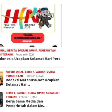
RIAL
,
BERITA
,
DAERAH
,
DUNIA
,
PEMERINTAH
,
I TERKINI
Februari 6, 2026
donesia Ucapkan Selamat Hari Pers
ADVERTORIAL
,
BERITA
,
DAERAH
,
DUNIA
,
PEMERINTAH
Februari 6, 2026
Redaksi Matanusa.net Ucapkan
Selamat Har…
BERITA
,
DAERAH
,
DUNIA
,
OPINI
,
SUKABUMI
TERKINI
Februari 5, 2026
Kerja Sama Media dan
Pemerintah dalam Me…