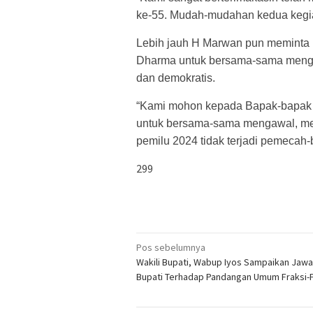
ke-55. Mudah-mudahan kedua kegiat
Lebih jauh H Marwan pun meminta
Dharma untuk bersama-sama menga
dan demokratis.
“Kami mohon kepada Bapak-bapak d
untuk bersama-sama mengawal, m
pemilu 2024 tidak terjadi pemecah-
299
Navigasi
Pos sebelumnya
Wakili Bupati, Wabup Iyos Sampaikan Jaw
pos
Bupati Terhadap Pandangan Umum Fraksi-F