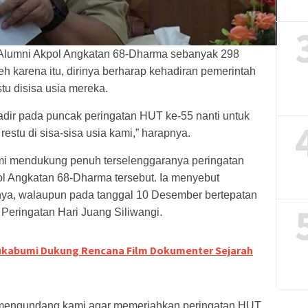
 Alumni Akpol Angkatan 68-Dharma sebanyak 298
leh karena itu, dirinya berharap kehadiran pemerintah
u disisa usia mereka.
dir pada puncak peringatan HUT ke-55 nanti untuk
stu di sisa-sisa usia kami,” harapnya.
 mendukung penuh terselenggaranya peringatan
 Angkatan 68-Dharma tersebut. Ia menyebut
ya, walaupun pada tanggal 10 Desember bertepatan
 Peringatan Hari Juang Siliwangi.
ukabumi Dukung Rencana Film Dokumenter Sejarah
h mengundang kami agar memeriahkan peringatan HUT