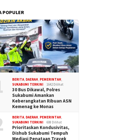
A POPULER
1
BERITA
,
DAERAH
,
PEMERINTAH
,
SUKABUMI TERKINI
1642 Dilihat
30 Bus Dikawal, Polres
Sukabumi Amankan
Keberangkatan Ribuan ASN
Kemenag ke Monas
2
BERITA
,
DAERAH
,
PEMERINTAH
,
SUKABUMI TERKINI
608 Dilihat
Prioritaskan Kondusivitas,
Dishub Sukabumi Tempuh
Mediasi Penataan Trayek