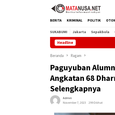
Loncat
ke
konten
BERITA
KRIMINAL
POLITIK
OTO
SUKABUMI
Jakarta
Sepakbola
Headline
Melalui GE
Beranda
Ragam
Paguyuban Alumni 
Angkatan 68 Dhar
Selengkapnya
Admin
November 7, 2023
299 Dilihat