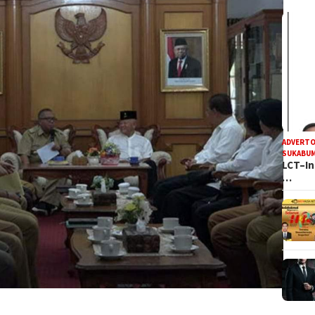
ADVERTO
SUKABUM
LCT–In
…