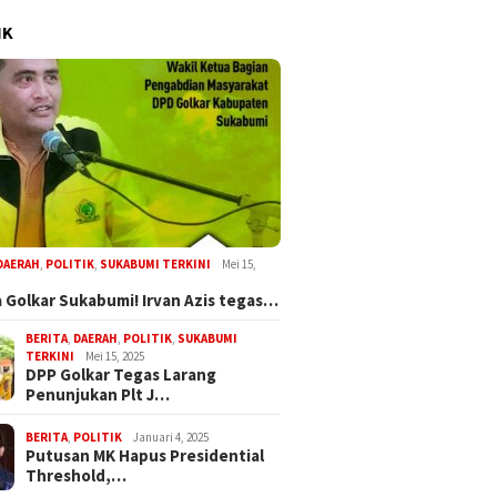
IK
DAERAH
,
POLITIK
,
SUKABUMI TERKINI
Mei 15,
 Golkar Sukabumi! Irvan Azis tegas…
BERITA
,
DAERAH
,
POLITIK
,
SUKABUMI
TERKINI
Mei 15, 2025
DPP Golkar Tegas Larang
Penunjukan Plt J…
BERITA
,
POLITIK
Januari 4, 2025
Putusan MK Hapus Presidential
Threshold,…