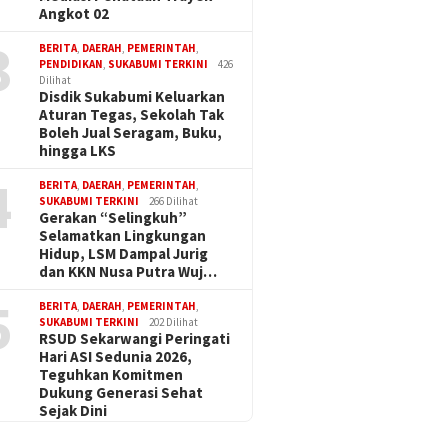
Angkot 02
3
BERITA
,
DAERAH
,
PEMERINTAH
,
PENDIDIKAN
,
SUKABUMI TERKINI
426
Dilihat
Disdik Sukabumi Keluarkan
Aturan Tegas, Sekolah Tak
Boleh Jual Seragam, Buku,
hingga LKS
4
BERITA
,
DAERAH
,
PEMERINTAH
,
SUKABUMI TERKINI
266 Dilihat
Gerakan “Selingkuh”
Selamatkan Lingkungan
Hidup, LSM Dampal Jurig
dan KKN Nusa Putra Wuj…
5
BERITA
,
DAERAH
,
PEMERINTAH
,
SUKABUMI TERKINI
202 Dilihat
RSUD Sekarwangi Peringati
Hari ASI Sedunia 2026,
Teguhkan Komitmen
Dukung Generasi Sehat
Sejak Dini