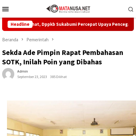
Loncat
Menu
ke
Mobile
konten
MA Sehat, Dppkb Sukabumi Percepat Upaya Pencegahan Stuntin
Headline
Beranda
Pemerintah
Sekda Ade Pimpin Rapat Pembahasan
SOTK, Inilah Poin yang Dibahas
Admin
September 23, 2023
385 Dilihat