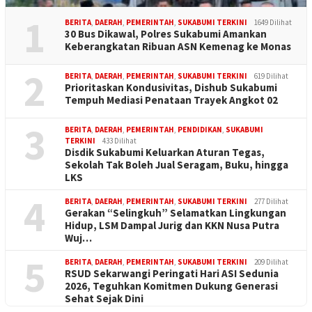
1
BERITA
,
DAERAH
,
PEMERINTAH
,
SUKABUMI TERKINI
1649 Dilihat
30 Bus Dikawal, Polres Sukabumi Amankan
Keberangkatan Ribuan ASN Kemenag ke Monas
2
BERITA
,
DAERAH
,
PEMERINTAH
,
SUKABUMI TERKINI
619 Dilihat
Prioritaskan Kondusivitas, Dishub Sukabumi
Tempuh Mediasi Penataan Trayek Angkot 02
3
BERITA
,
DAERAH
,
PEMERINTAH
,
PENDIDIKAN
,
SUKABUMI
TERKINI
433 Dilihat
Disdik Sukabumi Keluarkan Aturan Tegas,
Sekolah Tak Boleh Jual Seragam, Buku, hingga
LKS
4
BERITA
,
DAERAH
,
PEMERINTAH
,
SUKABUMI TERKINI
277 Dilihat
Gerakan “Selingkuh” Selamatkan Lingkungan
Hidup, LSM Dampal Jurig dan KKN Nusa Putra
Wuj…
5
BERITA
,
DAERAH
,
PEMERINTAH
,
SUKABUMI TERKINI
209 Dilihat
RSUD Sekarwangi Peringati Hari ASI Sedunia
2026, Teguhkan Komitmen Dukung Generasi
Sehat Sejak Dini