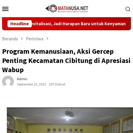
Loncat
Menu
ke
Mobile
konten
n Revitalisasi, Jadi Harapan Baru untuk Kenyamanan Belajar
Headline
Beranda
Peristiwa
Program Kemanusiaan, Aksi Gercep
Penting Kecamatan Cibitung di Apresiasi
Wabup
Admin
September 22, 2023
247 Dilihat