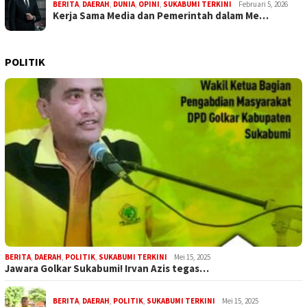
BERITA
,
DAERAH
,
DUNIA
,
OPINI
,
SUKABUMI TERKINI
Februari 5, 2026
Kerja Sama Media dan Pemerintah dalam Me…
POLITIK
BERITA
,
DAERAH
,
POLITIK
,
SUKABUMI TERKINI
Mei 15, 2025
Jawara Golkar Sukabumi! Irvan Azis tegas…
BERITA
,
DAERAH
,
POLITIK
,
SUKABUMI TERKINI
Mei 15, 2025