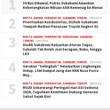
1
30 Bus Dikawal, Polres Sukabumi Amankan
Keberangkatan Ribuan ASN Kemenag ke Monas
2
BERITA
,
DAERAH
,
PEMERINTAH
,
SUKABUMI TERKINI
630 Dilihat
Prioritaskan Kondusivitas, Dishub Sukabumi
Tempuh Mediasi Penataan Trayek Angkot 02
3
BERITA
,
DAERAH
,
PEMERINTAH
,
PENDIDIKAN
,
SUKABUMI
TERKINI
434 Dilihat
Disdik Sukabumi Keluarkan Aturan Tegas,
Sekolah Tak Boleh Jual Seragam, Buku, hingga
LKS
4
BERITA
,
DAERAH
,
PEMERINTAH
,
SUKABUMI TERKINI
278 Dilihat
Gerakan “Selingkuh” Selamatkan Lingkungan
Hidup, LSM Dampal Jurig dan KKN Nusa Putra
Wuj…
5
BERITA
,
DAERAH
,
PEMERINTAH
,
SUKABUMI TERKINI
209 Dilihat
RSUD Sekarwangi Peringati Hari ASI Sedunia
2026, Teguhkan Komitmen Dukung Generasi
Sehat Sejak Dini