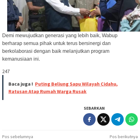
Demi mewujudkan generasi yang lebih baik, Wabup
berharap semua pihak untuk terus bersinergi dan
berkolaborasi dengan baik melanjutkan program
kemanusiaan ini.
247
Baca juga !
Puting Beliung Sapu Wilayah Cidahu,
Ratusan Atap Rumah Warga Rusak
SEBARKAN
Navigasi
Pos sebelumnya
Pos berikutnya