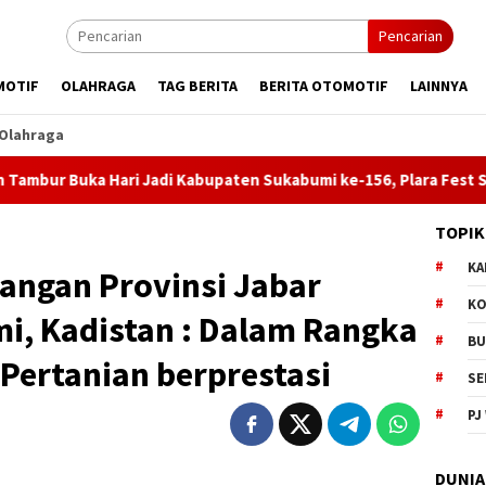
Pencarian
MOTIF
OLAHRAGA
TAG BERITA
BERITA OTOMOTIF
LAINNYA
Olahraga
di Kabupaten Sukabumi ke-156, Plara Fest Semarakkan Palabuha
TOPIK
KA
pangan Provinsi Jabar
KO
i, Kadistan : Dalam Rangka
BU
 Pertanian berprestasi
SE
PJ
DUNIA