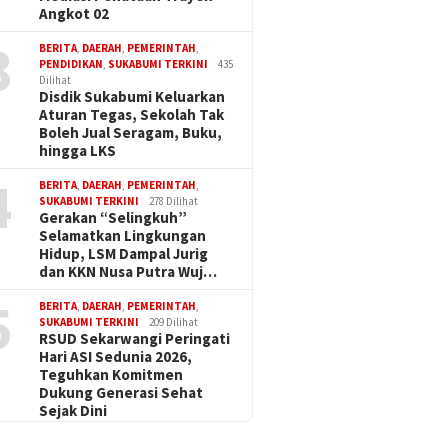
Angkot 02
3
BERITA
,
DAERAH
,
PEMERINTAH
,
PENDIDIKAN
,
SUKABUMI TERKINI
435
Dilihat
Disdik Sukabumi Keluarkan
Aturan Tegas, Sekolah Tak
Boleh Jual Seragam, Buku,
hingga LKS
4
BERITA
,
DAERAH
,
PEMERINTAH
,
SUKABUMI TERKINI
278 Dilihat
Gerakan “Selingkuh”
Selamatkan Lingkungan
Hidup, LSM Dampal Jurig
dan KKN Nusa Putra Wuj…
5
BERITA
,
DAERAH
,
PEMERINTAH
,
SUKABUMI TERKINI
209 Dilihat
RSUD Sekarwangi Peringati
Hari ASI Sedunia 2026,
Teguhkan Komitmen
Dukung Generasi Sehat
Sejak Dini