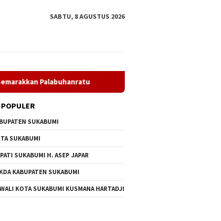
SABTU, 8 AGUSTUS 2026
nratu
Dpmd Sukabumi Genjot Pemberdayaan Desa, dan T
 POPULER
BUPATEN SUKABUMI
TA SUKABUMI
PATI SUKABUMI H. ASEP JAPAR
KDA KABUPATEN SUKABUMI
 WALI KOTA SUKABUMI KUSMANA HARTADJI