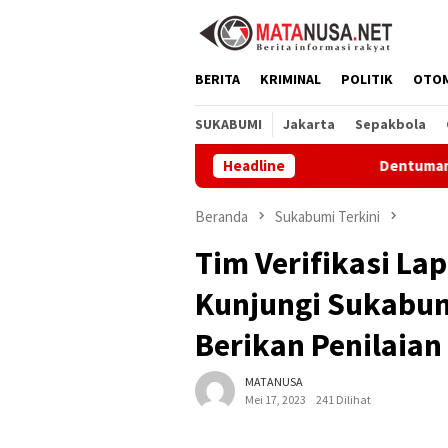
Loncat
ke
konten
BERITA
KRIMINAL
POLITIK
OTO
SUKABUMI
Jakarta
Sepakbola
Headline
Dentuman Tambur Buka Hari Ja
Beranda
Sukabumi Terkini
Tim Verifikasi La
Kunjungi Sukabum
Berikan Penilaian
MATANUSA
Mei 17, 2023
241 Dilihat