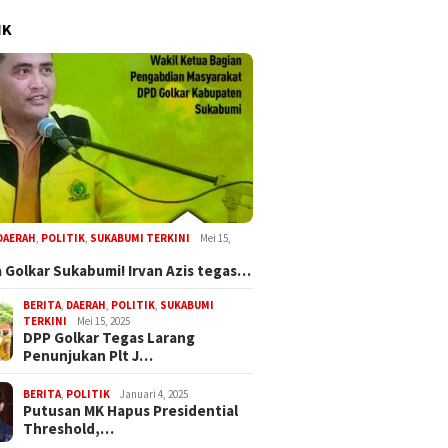
IK
DAERAH
,
POLITIK
,
SUKABUMI TERKINI
Mei 15,
 Golkar Sukabumi! Irvan Azis tegas…
BERITA
,
DAERAH
,
POLITIK
,
SUKABUMI
TERKINI
Mei 15, 2025
DPP Golkar Tegas Larang
Penunjukan Plt J…
BERITA
,
POLITIK
Januari 4, 2025
Putusan MK Hapus Presidential
Threshold,…