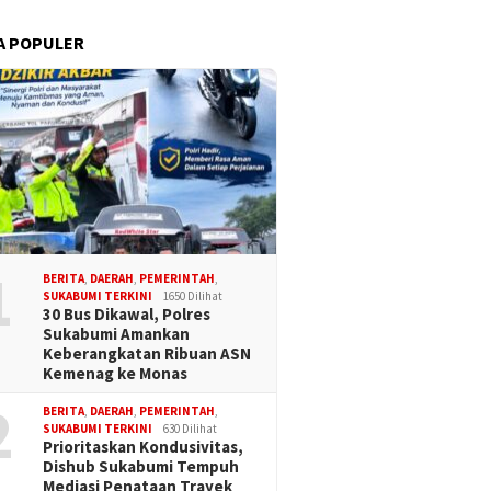
A POPULER
1
BERITA
,
DAERAH
,
PEMERINTAH
,
SUKABUMI TERKINI
1650 Dilihat
30 Bus Dikawal, Polres
Sukabumi Amankan
Keberangkatan Ribuan ASN
Kemenag ke Monas
2
BERITA
,
DAERAH
,
PEMERINTAH
,
SUKABUMI TERKINI
630 Dilihat
Prioritaskan Kondusivitas,
Dishub Sukabumi Tempuh
Mediasi Penataan Trayek