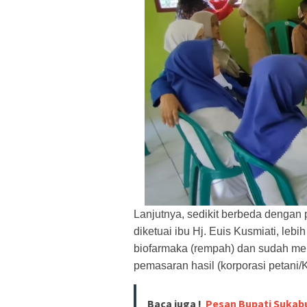
Lanjutnya, sedikit berbeda dengan
diketuai ibu Hj. Euis Kusmiati, le
biofarmaka (rempah) dan sudah mem
pemasaran hasil (korporasi petani/
Baca juga !
Pesan Bupati Sukab