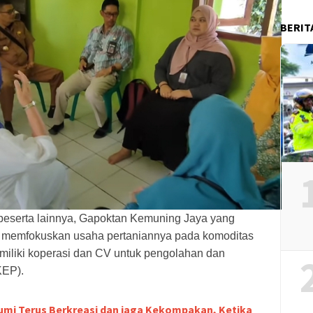
BERIT
 peserta lainnya, Gapoktan Kemuning Jaya yang
bih memfokuskan usaha pertaniannya pada komoditas
iliki koperasi dan CV untuk pengolahan dan
KEP).
umi Terus Berkreasi dan jaga Kekompakan, Ketika