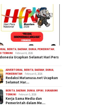
RIAL
,
BERITA
,
DAERAH
,
DUNIA
,
PEMERINTAH
,
I TERKINI
Februari 6, 2026
donesia Ucapkan Selamat Hari Pers
ADVERTORIAL
,
BERITA
,
DAERAH
,
DUNIA
,
PEMERINTAH
Februari 6, 2026
Redaksi Matanusa.net Ucapkan
Selamat Har…
BERITA
,
DAERAH
,
DUNIA
,
OPINI
,
SUKABUMI
TERKINI
Februari 5, 2026
Kerja Sama Media dan
Pemerintah dalam Me…