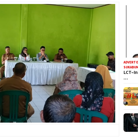
ADVERTO
SUKABUM
LCT–In
…