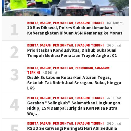
1
BERITA
,
DAERAH
,
PEMERINTAH
,
SUKABUMI TERKINI
1641 Dilihat
30 Bus Dikawal, Polres Sukabumi Amankan
Keberangkatan Ribuan ASN Kemenag ke Monas
2
BERITA
,
DAERAH
,
PEMERINTAH
,
SUKABUMI TERKINI
597 Dilihat
Prioritaskan Kondusivitas, Dishub Sukabumi
Tempuh Mediasi Penataan Trayek Angkot 02
3
BERITA
,
DAERAH
,
PEMERINTAH
,
PENDIDIKAN
,
SUKABUMI
TERKINI
425 Dilihat
Disdik Sukabumi Keluarkan Aturan Tegas,
Sekolah Tak Boleh Jual Seragam, Buku, hingga
LKS
4
BERITA
,
DAERAH
,
PEMERINTAH
,
SUKABUMI TERKINI
266 Dilihat
Gerakan “Selingkuh” Selamatkan Lingkungan
Hidup, LSM Dampal Jurig dan KKN Nusa Putra
Wuj…
5
BERITA
,
DAERAH
,
PEMERINTAH
,
SUKABUMI TERKINI
201 Dilihat
RSUD Sekarwangi Peringati Hari ASI Sedunia