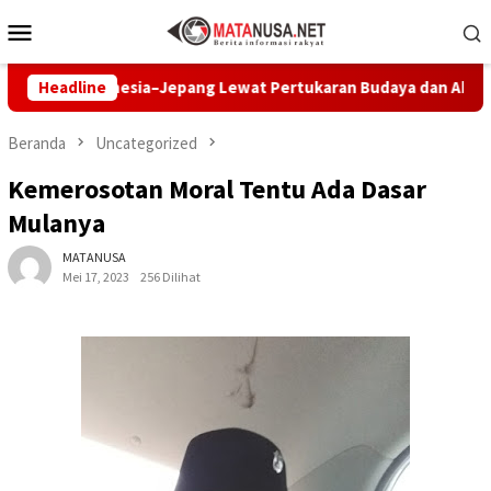
Loncat
Menu
ke
Mobile
konten
r Indonesia–Jepang Lewat Pertukaran Budaya dan Aksi Peduli L
Headline
Beranda
Uncategorized
Kemerosotan Moral Tentu Ada Dasar
Mulanya
MATANUSA
Mei 17, 2023
256 Dilihat