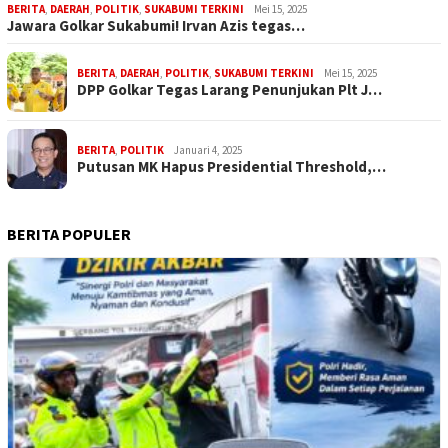
BERITA
,
DAERAH
,
POLITIK
,
SUKABUMI TERKINI
Mei 15, 2025
Jawara Golkar Sukabumi! Irvan Azis tegas…
BERITA
,
DAERAH
,
POLITIK
,
SUKABUMI TERKINI
Mei 15, 2025
DPP Golkar Tegas Larang Penunjukan Plt J…
BERITA
,
POLITIK
Januari 4, 2025
Putusan MK Hapus Presidential Threshold,…
BERITA POPULER