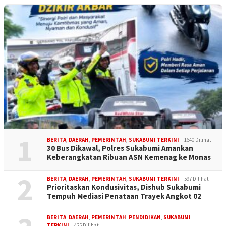
1
BERITA
,
DAERAH
,
PEMERINTAH
,
SUKABUMI TERKINI
1640 Dilihat
30 Bus Dikawal, Polres Sukabumi Amankan
Keberangkatan Ribuan ASN Kemenag ke Monas
2
BERITA
,
DAERAH
,
PEMERINTAH
,
SUKABUMI TERKINI
597 Dilihat
Prioritaskan Kondusivitas, Dishub Sukabumi
Tempuh Mediasi Penataan Trayek Angkot 02
BERITA
,
DAERAH
,
PEMERINTAH
,
PENDIDIKAN
,
SUKABUMI
TERKINI
425 Dilihat