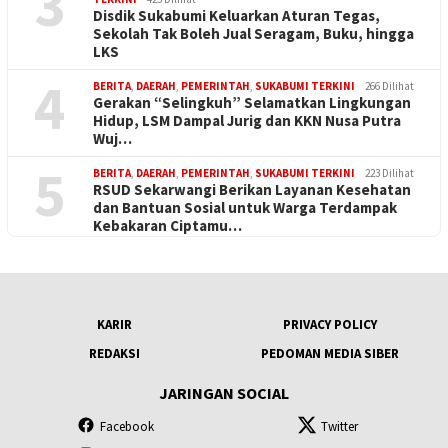
3
Disdik Sukabumi Keluarkan Aturan Tegas,
Sekolah Tak Boleh Jual Seragam, Buku, hingga
LKS
4
BERITA
,
DAERAH
,
PEMERINTAH
,
SUKABUMI TERKINI
266 Dilihat
Gerakan “Selingkuh” Selamatkan Lingkungan
Hidup, LSM Dampal Jurig dan KKN Nusa Putra
Wuj…
5
BERITA
,
DAERAH
,
PEMERINTAH
,
SUKABUMI TERKINI
223 Dilihat
RSUD Sekarwangi Berikan Layanan Kesehatan
dan Bantuan Sosial untuk Warga Terdampak
Kebakaran Ciptamu…
KARIR
PRIVACY POLICY
REDAKSI
PEDOMAN MEDIA SIBER
JARINGAN SOCIAL
Facebook
Twitter