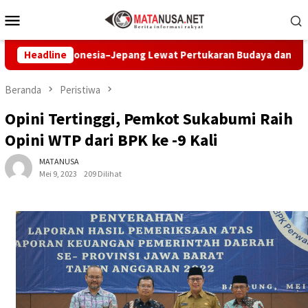
Loncat
Menu
ke
Mobile
konten
r Indonesia–Jepang Lewat Pertukaran Budaya dan Aksi Peduli L
Headline
Beranda
Peristiwa
Opini Tertinggi, Pemkot Sukabumi Raih
Opini WTP dari BPK ke -9 Kali
MATANUSA
Mei 9, 2023
209 Dilihat