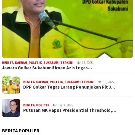
BERITA
,
DAERAH
,
POLITIK
,
SUKABUMI TERKINI
Mei 15, 2025
Jawara Golkar Sukabumi! Irvan Azis tegas…
BERITA
,
DAERAH
,
POLITIK
,
SUKABUMI TERKINI
Mei 15, 2025
DPP Golkar Tegas Larang Penunjukan Plt J…
BERITA
,
POLITIK
Januari 4, 2025
Putusan MK Hapus Presidential Threshold,…
BERITA POPULER