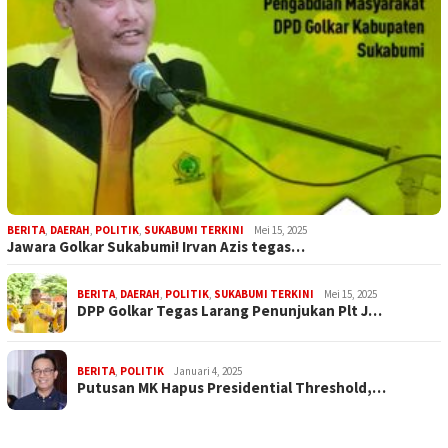
BERITA
,
DAERAH
,
POLITIK
,
SUKABUMI TERKINI
Mei 15, 2025
Jawara Golkar Sukabumi! Irvan Azis tegas…
BERITA
,
DAERAH
,
POLITIK
,
SUKABUMI TERKINI
Mei 15, 2025
DPP Golkar Tegas Larang Penunjukan Plt J…
BERITA
,
POLITIK
Januari 4, 2025
Putusan MK Hapus Presidential Threshold,…