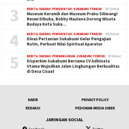
3
BERITA
,
DAERAH
,
PEMERINTAH
,
SUKABUMI TERKINI
167 Dilihat
Museum Keramik dan Museum Prabu Siliwangi
Resmi Dibuka, Bobby Maulana Dorong Wisata
Budaya Kota Suka…
4
BERITA
,
DAERAH
,
PEMERINTAH
,
SUKABUMI TERKINI
105 Dilihat
Dinas Pertanian Sukabumi Gelar Pengajian
Rutin, Perkuat Nilai Spiritual Aparatur
5
BERITA
,
DAERAH
,
PEMBANGUNAN
,
SUKABUMI TERKINI
97 Dilihat
Disperkim Sukabumi Bersama CV Adhinata
Utama Wujudkan Jalan Lingkungan Berkualitas
di Desa Cisaat
KARIR
PRIVACY POLICY
REDAKSI
PEDOMAN MEDIA SIBER
JARINGAN SOCIAL