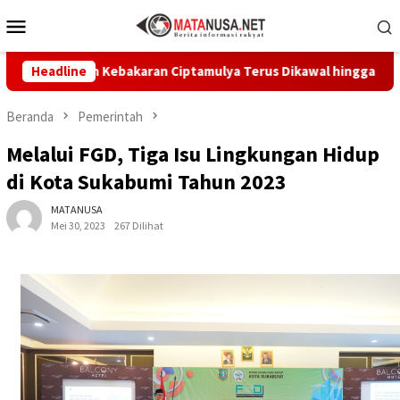
Loncat
Menu
ke
Mobile
konten
 Korban Kebakaran Ciptamulya Terus Dikawal hingga Pulih
Headline
Beranda
Pemerintah
Melalui FGD, Tiga Isu Lingkungan Hidup
di Kota Sukabumi Tahun 2023
MATANUSA
Mei 30, 2023
267 Dilihat