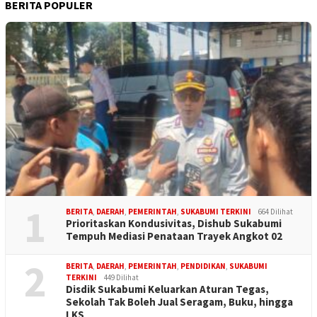
BERITA POPULER
1
BERITA
,
DAERAH
,
PEMERINTAH
,
SUKABUMI TERKINI
664 Dilihat
Prioritaskan Kondusivitas, Dishub Sukabumi
Tempuh Mediasi Penataan Trayek Angkot 02
2
BERITA
,
DAERAH
,
PEMERINTAH
,
PENDIDIKAN
,
SUKABUMI
TERKINI
449 Dilihat
Disdik Sukabumi Keluarkan Aturan Tegas,
Sekolah Tak Boleh Jual Seragam, Buku, hingga
LKS