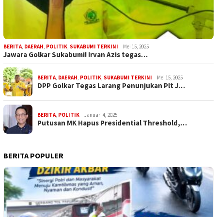
BERITA
,
DAERAH
,
POLITIK
,
SUKABUMI TERKINI
Mei 15, 2025
Jawara Golkar Sukabumi! Irvan Azis tegas…
BERITA
,
DAERAH
,
POLITIK
,
SUKABUMI TERKINI
Mei 15, 2025
DPP Golkar Tegas Larang Penunjukan Plt J…
BERITA
,
POLITIK
Januari 4, 2025
Putusan MK Hapus Presidential Threshold,…
BERITA POPULER