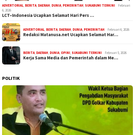
ADVERTORIAL
,
BERITA
,
DAERAH
,
DUNIA
,
PEMERINTAH
,
SUKABUMI TERKINI
Februari
6, 2026
LCT–Indonesia Ucapkan Selamat Hari Pers …
ADVERTORIAL
,
BERITA
,
DAERAH
,
DUNIA
,
PEMERINTAH
Februari 6, 2026
Redaksi Matanusa.net Ucapkan Selamat Har…
BERITA
,
DAERAH
,
DUNIA
,
OPINI
,
SUKABUMI TERKINI
Februari 5, 2026
Kerja Sama Media dan Pemerintah dalam Me…
POLITIK