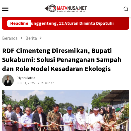
Loncat
Menu
ke
Mobile
konten
n Ujunggenteng, 12 Aturan Diminta Dipatuhi
Headline
MBG di SDN 
Beranda
Berita
RDF Cimenteng Diresmikan, Bupati
Sukabumi: Solusi Penanganan Sampah
dan Role Model Kesadaran Ekologis
R Iyan Satria
Juli 31, 2025
202 Dilihat