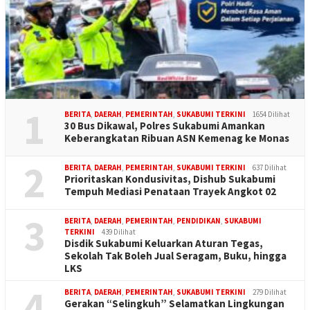
1
BERITA
,
DAERAH
,
PEMERINTAH
,
SUKABUMI TERKINI
1654 Dilihat
30 Bus Dikawal, Polres Sukabumi Amankan
Keberangkatan Ribuan ASN Kemenag ke Monas
2
BERITA
,
DAERAH
,
PEMERINTAH
,
SUKABUMI TERKINI
637 Dilihat
Prioritaskan Kondusivitas, Dishub Sukabumi
Tempuh Mediasi Penataan Trayek Angkot 02
3
BERITA
,
DAERAH
,
PEMERINTAH
,
PENDIDIKAN
,
SUKABUMI
TERKINI
439 Dilihat
Disdik Sukabumi Keluarkan Aturan Tegas,
Sekolah Tak Boleh Jual Seragam, Buku, hingga
LKS
4
BERITA
,
DAERAH
,
PEMERINTAH
,
SUKABUMI TERKINI
279 Dilihat
Gerakan “Selingkuh” Selamatkan Lingkungan