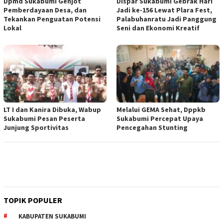
Dpmd Sukabumi Genjot
Dispar Sukabumi Gebrak Hari
Pemberdayaan Desa, dan
Jadi ke-156 Lewat Plara Fest,
Tekankan Penguatan Potensi
Palabuhanratu Jadi Panggung
Lokal
Seni dan Ekonomi Kreatif
LT I dan Kanira Dibuka, Wabup
Melalui GEMA Sehat, Dppkb
Sukabumi Pesan Peserta
Sukabumi Percepat Upaya
Junjung Sportivitas
Pencegahan Stunting
TOPIK POPULER
KABUPATEN SUKABUMI