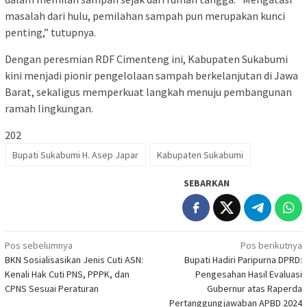
masalah dari hulu, pemilahan sampah pun merupakan kunci
penting,” tutupnya.
Dengan peresmian RDF Cimenteng ini, Kabupaten Sukabumi
kini menjadi pionir pengelolaan sampah berkelanjutan di Jawa
Barat, sekaligus memperkuat langkah menuju pembangunan
ramah lingkungan.
202
Bupati Sukabumi H. Asep Japar
Kabupaten Sukabumi
SEBARKAN
Navigasi
Pos sebelumnya
Pos berikutnya
BKN Sosialisasikan Jenis Cuti ASN:
Bupati Hadiri Paripurna DPRD:
pos
Kenali Hak Cuti PNS, PPPK, dan
Pengesahan Hasil Evaluasi
CPNS Sesuai Peraturan
Gubernur atas Raperda
Pertanggungjawaban APBD 2024