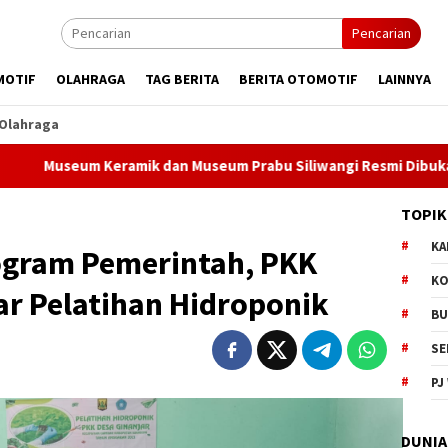
Pencarian
MOTIF
OLAHRAGA
TAG BERITA
BERITA OTOMOTIF
LAINNYA
Olahraga
 Keramik dan Museum Prabu Siliwangi Resmi Dibuka, Bobby Mau
TOPIK
KA
ogram Pemerintah, PKK
KO
ar Pelatihan Hidroponik
BU
SE
PJ
DUNIA