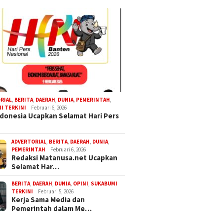
RIAL
,
BERITA
,
DAERAH
,
DUNIA
,
PEMERINTAH
,
I TERKINI
Februari 6, 2026
donesia Ucapkan Selamat Hari Pers
ADVERTORIAL
,
BERITA
,
DAERAH
,
DUNIA
,
PEMERINTAH
Februari 6, 2026
Redaksi Matanusa.net Ucapkan
Selamat Har…
BERITA
,
DAERAH
,
DUNIA
,
OPINI
,
SUKABUMI
TERKINI
Februari 5, 2026
Kerja Sama Media dan
Pemerintah dalam Me…