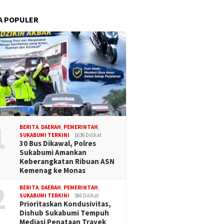
A POPULER
1
BERITA
,
DAERAH
,
PEMERINTAH
,
SUKABUMI TERKINI
1636 Dilihat
30 Bus Dikawal, Polres
Sukabumi Amankan
Keberangkatan Ribuan ASN
Kemenag ke Monas
2
BERITA
,
DAERAH
,
PEMERINTAH
,
SUKABUMI TERKINI
586 Dilihat
Prioritaskan Kondusivitas,
Dishub Sukabumi Tempuh
Mediasi Penataan Trayek