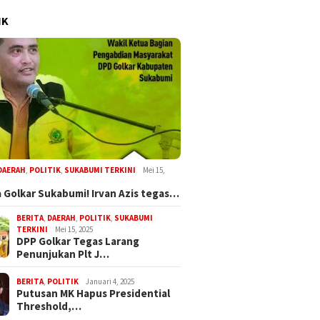
IK
DAERAH
,
POLITIK
,
SUKABUMI TERKINI
Mei 15,
 Golkar Sukabumi! Irvan Azis tegas…
BERITA
,
DAERAH
,
POLITIK
,
SUKABUMI
TERKINI
Mei 15, 2025
DPP Golkar Tegas Larang
Penunjukan Plt J…
BERITA
,
POLITIK
Januari 4, 2025
Putusan MK Hapus Presidential
Threshold,…