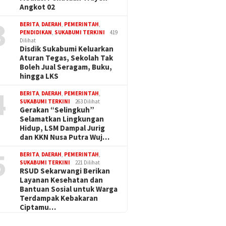
Angkot 02
3
BERITA
,
DAERAH
,
PEMERINTAH
,
PENDIDIKAN
,
SUKABUMI TERKINI
419
Dilihat
Disdik Sukabumi Keluarkan
Aturan Tegas, Sekolah Tak
Boleh Jual Seragam, Buku,
hingga LKS
4
BERITA
,
DAERAH
,
PEMERINTAH
,
SUKABUMI TERKINI
263 Dilihat
Gerakan “Selingkuh”
Selamatkan Lingkungan
Hidup, LSM Dampal Jurig
dan KKN Nusa Putra Wuj…
5
BERITA
,
DAERAH
,
PEMERINTAH
,
SUKABUMI TERKINI
221 Dilihat
RSUD Sekarwangi Berikan
Layanan Kesehatan dan
Bantuan Sosial untuk Warga
Terdampak Kebakaran
Ciptamu…