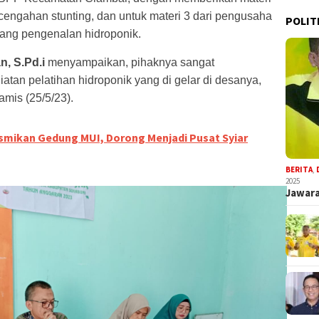
cengahan stunting, dan untuk materi 3 dari pengusaha
POLIT
tang pengenalan hidroponik.
n, S.Pd.i
menyampaikan, pihaknya sangat
tan pelatihan hidroponik yang di gelar di desanya,
amis (25/5/23).
smikan Gedung MUI, Dorong Menjadi Pusat Syiar
BERITA
,
2025
Jawara