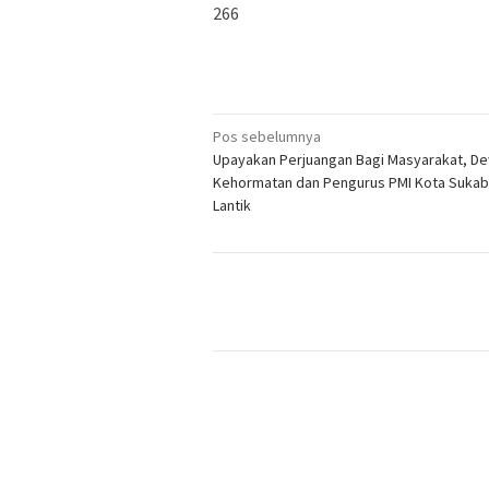
266
Navigasi
Pos sebelumnya
Upayakan Perjuangan Bagi Masyarakat, D
pos
Kehormatan dan Pengurus PMI Kota Sukab
Lantik