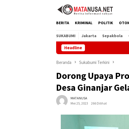
Loncat
ke
konten
BERITA
KRIMINAL
POLITIK
OTO
SUKABUMI
Jakarta
Sepakbola
Headline
Museum
Beranda
Sukabumi Terkini
Dorong Upaya Pr
Desa Ginanjar Gel
MATANUSA
Mei 25, 2023
266 Dilihat