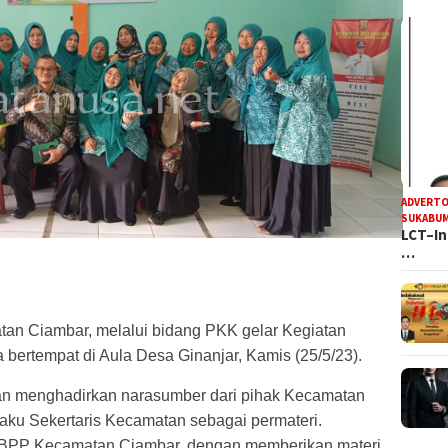
ADVERTO
SUKABUM
LCT–In
…
tan Ciambar, melalui bidang PKK gelar Kegiatan
 bertempat di Aula Desa Ginanjar, Kamis (25/5/23).
an menghadirkan narasumber dari pihak Kecamatan
aku Sekertaris Kecamatan sebagai permateri.
a BPP Kecamatan Ciambar, dengan memberikan materi