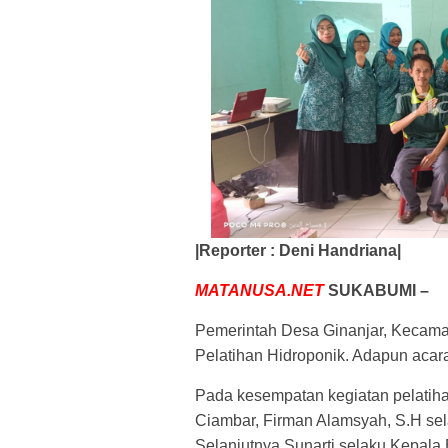
|Reporter : Deni Handriana|
MATANUSA.NET
SUKABUMI –
Pemerintah Desa Ginanjar, Kecama
Pelatihan Hidroponik. Adapun acara
Pada kesempatan kegiatan pelatih
Ciambar, Firman Alamsyah, S.H sel
Selanjutnya S
unarti selaku Kepal