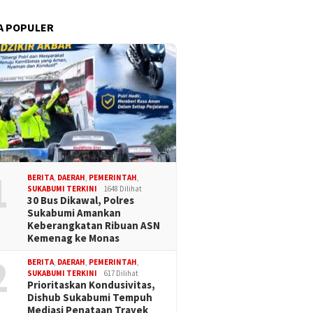
A POPULER
1
BERITA
,
DAERAH
,
PEMERINTAH
,
SUKABUMI TERKINI
1648 Dilihat
30 Bus Dikawal, Polres
Sukabumi Amankan
Keberangkatan Ribuan ASN
Kemenag ke Monas
2
BERITA
,
DAERAH
,
PEMERINTAH
,
SUKABUMI TERKINI
617 Dilihat
Prioritaskan Kondusivitas,
Dishub Sukabumi Tempuh
Mediasi Penataan Trayek