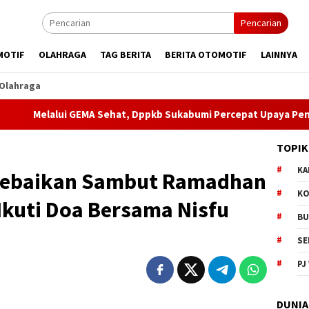
Pencarian
MOTIF
OLAHRAGA
TAG BERITA
BERITA OTOMOTIF
LAINNYA
Olahraga
GEMA Sehat, Dppkb Sukabumi Percepat Upaya Pencegahan Stunti
TOPIK
KA
Kebaikan Sambut Ramadhan
KO
 Ikuti Doa Bersama Nisfu
BU
SE
PJ
DUNIA