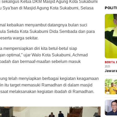
 sekaligus Ketua DKM Masjid Agung Kota Sukabumi
POLIT
u Sya’ban di Masjid Agung Kota Sukabumi, Selasa
al kebaikan menyambut datangnya bulan suci
 pula Sekda Kota Sukabumi Dida Sembada dan para
serta warga sekitar.
 mempersiapkan diri kita betul-betul siap
n optimal,” ujar Walo Kota Sukabumi, Achmad
 ibadah dan bermaaf-maafan sebelum masuk
BERITA
,
2025
Jawara
ung telah menyiapkan berbagai kegiatan keagamaan
in itu target memasuki Ramadhan di dalam masjid
n saat melaksanakan kegiatan ibadah di Ramadhan.