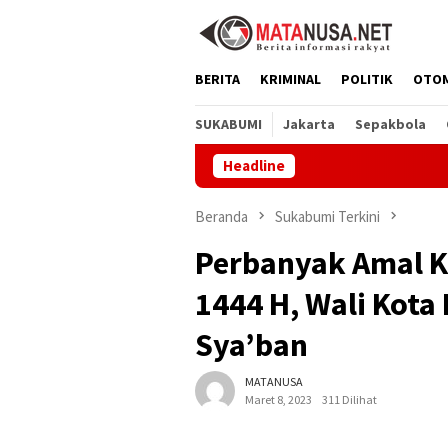
Loncat
ke
konten
BERITA
KRIMINAL
POLITIK
OTO
SUKABUMI
Jakarta
Sepakbola
Headline
Melalui 
Beranda
Sukabumi Terkini
Perbanyak Amal 
1444 H, Wali Kota
Sya’ban
MATANUSA
Maret 8, 2023
311 Dilihat