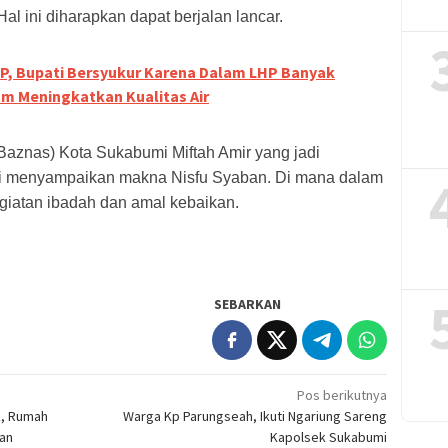
al ini diharapkan dapat berjalan lancar.
P, Bupati Bersyukur Karena Dalam LHP Banyak
m Meningkatkan Kualitas Air
Baznas) Kota Sukabumi Miftah Amir yang jadi
i menyampaikan makna Nisfu Syaban. Di mana dalam
egiatan ibadah dan amal kebaikan.
SEBARKAN
Pos berikutnya
k, Rumah
Warga Kp Parungseah, Ikuti Ngariung Sareng
ran
Kapolsek Sukabumi