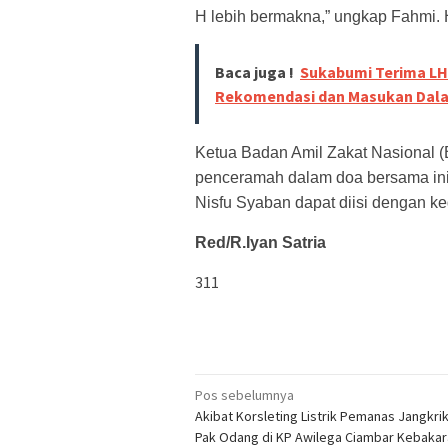
H lebih bermakna,” ungkap Fahmi. H
Baca juga !
Sukabumi Terima LH
Rekomendasi dan Masukan Dala
Ketua Badan Amil Zakat Nasional (
penceramah dalam doa bersama in
Nisfu Syaban dapat diisi dengan k
Red/R.Iyan Satria
311
Navigasi
Pos sebelumnya
Akibat Korsleting Listrik Pemanas Jangkri
pos
Pak Odang di KP Awilega Ciambar Kebaka