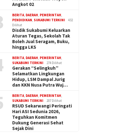
Angkot 02
3
BERITA
,
DAERAH
,
PEMERINTAH
,
PENDIDIKAN
,
SUKABUMI TERKINI
432
Dilihat
Disdik Sukabumi Keluarkan
Aturan Tegas, Sekolah Tak
Boleh Jual Seragam, Buku,
hingga LKS
4
BERITA
,
DAERAH
,
PEMERINTAH
,
SUKABUMI TERKINI
274 Dilihat
Gerakan “Selingkuh”
Selamatkan Lingkungan
Hidup, LSM Dampal Jurig
dan KKN Nusa Putra Wuj…
5
BERITA
,
DAERAH
,
PEMERINTAH
,
SUKABUMI TERKINI
207 Dilihat
RSUD Sekarwangi Peringati
Hari ASI Sedunia 2026,
Teguhkan Komitmen
Dukung Generasi Sehat
Sejak Dini