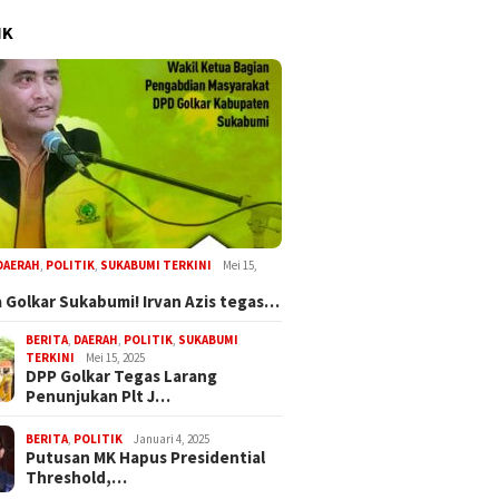
IK
DAERAH
,
POLITIK
,
SUKABUMI TERKINI
Mei 15,
 Golkar Sukabumi! Irvan Azis tegas…
BERITA
,
DAERAH
,
POLITIK
,
SUKABUMI
TERKINI
Mei 15, 2025
DPP Golkar Tegas Larang
Penunjukan Plt J…
BERITA
,
POLITIK
Januari 4, 2025
Putusan MK Hapus Presidential
Threshold,…