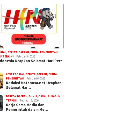
RIAL
,
BERITA
,
DAERAH
,
DUNIA
,
PEMERINTAH
,
I TERKINI
Februari 6, 2026
donesia Ucapkan Selamat Hari Pers
ADVERTORIAL
,
BERITA
,
DAERAH
,
DUNIA
,
PEMERINTAH
Februari 6, 2026
Redaksi Matanusa.net Ucapkan
Selamat Har…
BERITA
,
DAERAH
,
DUNIA
,
OPINI
,
SUKABUMI
TERKINI
Februari 5, 2026
Kerja Sama Media dan
Pemerintah dalam Me…