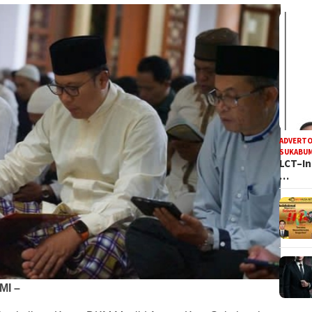
ADVERTO
SUKABUM
LCT–In
…
I –