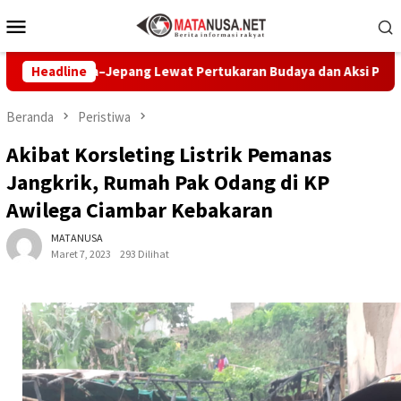
Loncat
Menu
ke
Mobile
konten
nesia–Jepang Lewat Pertukaran Budaya dan Aksi Peduli Lingkun
Headline
Beranda
Peristiwa
Akibat Korsleting Listrik Pemanas
Jangkrik, Rumah Pak Odang di KP
Awilega Ciambar Kebakaran
MATANUSA
Maret 7, 2023
293 Dilihat