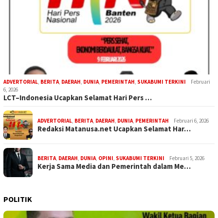
ADVERTORIAL
,
BERITA
,
DAERAH
,
DUNIA
,
PEMERINTAH
,
SUKABUMI TERKINI
Februari
6, 2026
LCT–Indonesia Ucapkan Selamat Hari Pers …
ADVERTORIAL
,
BERITA
,
DAERAH
,
DUNIA
,
PEMERINTAH
Februari 6, 2026
Redaksi Matanusa.net Ucapkan Selamat Har…
BERITA
,
DAERAH
,
DUNIA
,
OPINI
,
SUKABUMI TERKINI
Februari 5, 2026
Kerja Sama Media dan Pemerintah dalam Me…
POLITIK