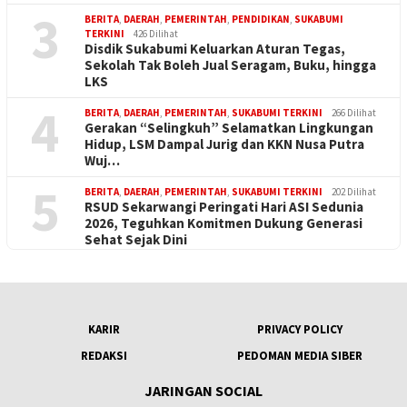
3
BERITA
,
DAERAH
,
PEMERINTAH
,
PENDIDIKAN
,
SUKABUMI
TERKINI
426 Dilihat
Disdik Sukabumi Keluarkan Aturan Tegas,
Sekolah Tak Boleh Jual Seragam, Buku, hingga
LKS
4
BERITA
,
DAERAH
,
PEMERINTAH
,
SUKABUMI TERKINI
266 Dilihat
Gerakan “Selingkuh” Selamatkan Lingkungan
Hidup, LSM Dampal Jurig dan KKN Nusa Putra
Wuj…
5
BERITA
,
DAERAH
,
PEMERINTAH
,
SUKABUMI TERKINI
202 Dilihat
RSUD Sekarwangi Peringati Hari ASI Sedunia
2026, Teguhkan Komitmen Dukung Generasi
Sehat Sejak Dini
KARIR
PRIVACY POLICY
REDAKSI
PEDOMAN MEDIA SIBER
JARINGAN SOCIAL