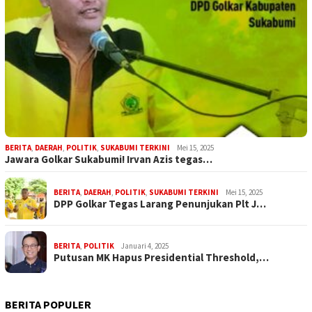
BERITA
,
DAERAH
,
POLITIK
,
SUKABUMI TERKINI
Mei 15, 2025
Jawara Golkar Sukabumi! Irvan Azis tegas…
BERITA
,
DAERAH
,
POLITIK
,
SUKABUMI TERKINI
Mei 15, 2025
DPP Golkar Tegas Larang Penunjukan Plt J…
BERITA
,
POLITIK
Januari 4, 2025
Putusan MK Hapus Presidential Threshold,…
BERITA POPULER