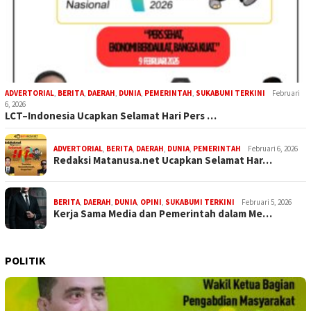
ADVERTORIAL
,
BERITA
,
DAERAH
,
DUNIA
,
PEMERINTAH
,
SUKABUMI TERKINI
Februari
6, 2026
LCT–Indonesia Ucapkan Selamat Hari Pers …
ADVERTORIAL
,
BERITA
,
DAERAH
,
DUNIA
,
PEMERINTAH
Februari 6, 2026
Redaksi Matanusa.net Ucapkan Selamat Har…
BERITA
,
DAERAH
,
DUNIA
,
OPINI
,
SUKABUMI TERKINI
Februari 5, 2026
Kerja Sama Media dan Pemerintah dalam Me…
POLITIK