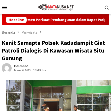
Loncat
Menu
ke
Mobile
konten
kan Komitmen Perkuat Pembangunan dalam Rapat Paripurna Dprd
Headline
Beranda
Pariwisata
Kanit Samapta Polsek Kadudampit Giat
Patroli Dialogis Di Kawasan Wisata Situ
Gunung
MATANUSA
Maret 6, 2023
249 Dilihat