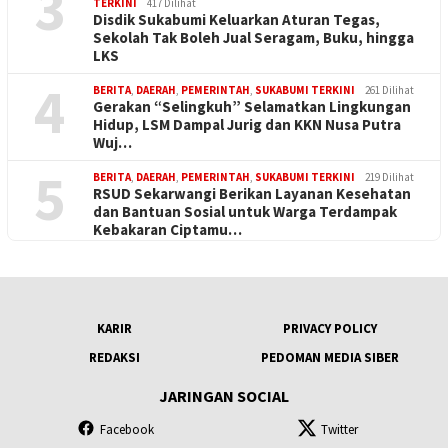
3
TERKINI
417 Dilihat
Disdik Sukabumi Keluarkan Aturan Tegas,
Sekolah Tak Boleh Jual Seragam, Buku, hingga
LKS
4
BERITA
,
DAERAH
,
PEMERINTAH
,
SUKABUMI TERKINI
261 Dilihat
Gerakan “Selingkuh” Selamatkan Lingkungan
Hidup, LSM Dampal Jurig dan KKN Nusa Putra
Wuj…
5
BERITA
,
DAERAH
,
PEMERINTAH
,
SUKABUMI TERKINI
219 Dilihat
RSUD Sekarwangi Berikan Layanan Kesehatan
dan Bantuan Sosial untuk Warga Terdampak
Kebakaran Ciptamu…
KARIR
PRIVACY POLICY
REDAKSI
PEDOMAN MEDIA SIBER
JARINGAN SOCIAL
Facebook
Twitter