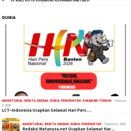
PJ WALI KOTA SUKABUMI KUSMANA HARTADJI
DUNIA
ADVERTORIAL
,
BERITA
,
DAERAH
,
DUNIA
,
PEMERINTAH
,
SUKABUMI TERKINI
Februari
6, 2026
LCT–Indonesia Ucapkan Selamat Hari Pers …
ADVERTORIAL
,
BERITA
,
DAERAH
,
DUNIA
,
PEMERINTAH
Februari 6, 2026
Redaksi Matanusa.net Ucapkan Selamat Har…