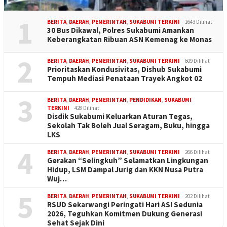
1
BERITA
,
DAERAH
,
PEMERINTAH
,
SUKABUMI TERKINI
1643 Dilihat
30 Bus Dikawal, Polres Sukabumi Amankan
Keberangkatan Ribuan ASN Kemenag ke Monas
2
BERITA
,
DAERAH
,
PEMERINTAH
,
SUKABUMI TERKINI
609 Dilihat
Prioritaskan Kondusivitas, Dishub Sukabumi
Tempuh Mediasi Penataan Trayek Angkot 02
3
BERITA
,
DAERAH
,
PEMERINTAH
,
PENDIDIKAN
,
SUKABUMI
TERKINI
428 Dilihat
Disdik Sukabumi Keluarkan Aturan Tegas,
Sekolah Tak Boleh Jual Seragam, Buku, hingga
LKS
4
BERITA
,
DAERAH
,
PEMERINTAH
,
SUKABUMI TERKINI
266 Dilihat
Gerakan “Selingkuh” Selamatkan Lingkungan
Hidup, LSM Dampal Jurig dan KKN Nusa Putra
Wuj…
5
BERITA
,
DAERAH
,
PEMERINTAH
,
SUKABUMI TERKINI
202 Dilihat
RSUD Sekarwangi Peringati Hari ASI Sedunia
2026, Teguhkan Komitmen Dukung Generasi
Sehat Sejak Dini