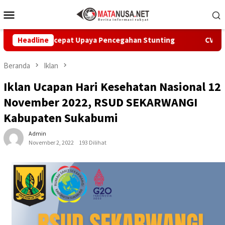
Loncat
Menu
ke
Mobile
konten
bumi Percepat Upaya Pencegahan Stunting
Headline
CV Byankarya
Beranda
Iklan
Iklan Ucapan Hari Kesehatan Nasional 12
November 2022, RSUD SEKARWANGI
Kabupaten Sukabumi
Admin
November 2, 2022
193 Dilihat