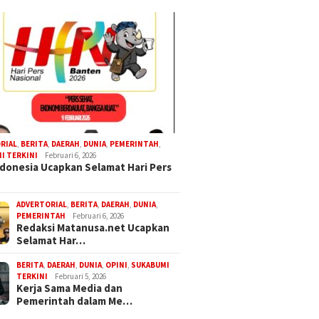
RIAL
,
BERITA
,
DAERAH
,
DUNIA
,
PEMERINTAH
,
I TERKINI
Februari 6, 2026
donesia Ucapkan Selamat Hari Pers
ADVERTORIAL
,
BERITA
,
DAERAH
,
DUNIA
,
PEMERINTAH
Februari 6, 2026
Redaksi Matanusa.net Ucapkan
Selamat Har…
BERITA
,
DAERAH
,
DUNIA
,
OPINI
,
SUKABUMI
TERKINI
Februari 5, 2026
Kerja Sama Media dan
Pemerintah dalam Me…