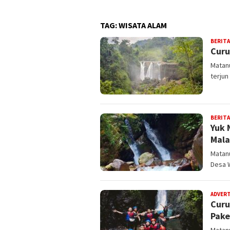
TAG:
WISATA ALAM
BERITA
Curu
Matanu
terju
BERITA
Yuk 
Mala
Matan
Desa 
ADVER
Curu
Pake
Matanu