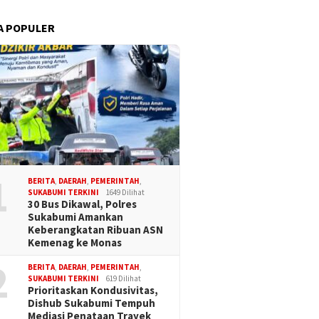
A POPULER
1
BERITA
,
DAERAH
,
PEMERINTAH
,
SUKABUMI TERKINI
1649 Dilihat
30 Bus Dikawal, Polres
Sukabumi Amankan
Keberangkatan Ribuan ASN
Kemenag ke Monas
2
BERITA
,
DAERAH
,
PEMERINTAH
,
SUKABUMI TERKINI
619 Dilihat
Prioritaskan Kondusivitas,
Dishub Sukabumi Tempuh
Mediasi Penataan Trayek