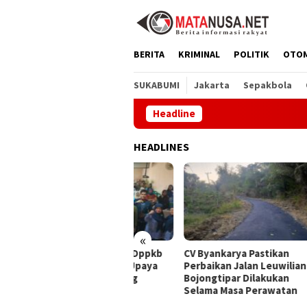
Loncat
ke
konten
BERITA
KRIMINAL
POLITIK
OTO
SUKABUMI
Jakarta
Sepakbola
Headline
Melal
HEADLINES
«
alui GEMA Sehat, Dppkb
CV Byankarya Pastikan
PT A
kabumi Percepat Upaya
Perbaikan Jalan Leuwiliang–
Satu
ncegahan Stunting
Bojongtipar Dilakukan
Jepa
Selama Masa Perawatan
Buda
Ling