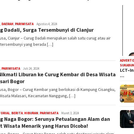
R
,
DAERAH
,
PARIWISATA
Agustus 4, 2024
g Dadali, Surga Tersembunyi di Cianjur
Iyan
Satria
sa, Cianjur – Curug Dadali merupakan salah satu curug atau air
n tersembunyi yang berada […]
ADVERTO
SUKABUM
R
,
PARIWISATA
Juli 24, 2024
LCT–In
Nikmati Liburan ke Curug Kembar di Desa Wisata
Iyan
…
Satria
sari Bogor
usa, Bogor – Curug Kembar yang berlokasi di Kampung Cisangku,
Wisata Malasari, Kecamatan Nanggung, […]
R
TORIAL
,
BERITA
,
HIBURAN
,
PARIWISATA
Maret 3, 2024
g Naga Bogor: Serunya Petualangan Alam dan
Iyan
Satria
t Wisata Menarik yang Harus Dicoba!
sa, Bogor – Curug Naga Bogor, salah satu destinasi wisata alam