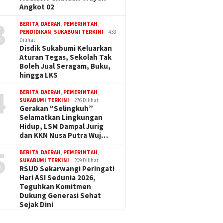
Angkot 02
3
BERITA
,
DAERAH
,
PEMERINTAH
,
PENDIDIKAN
,
SUKABUMI TERKINI
433
Dilihat
Disdik Sukabumi Keluarkan
Aturan Tegas, Sekolah Tak
Boleh Jual Seragam, Buku,
hingga LKS
4
BERITA
,
DAERAH
,
PEMERINTAH
,
SUKABUMI TERKINI
276 Dilihat
Gerakan “Selingkuh”
Selamatkan Lingkungan
Hidup, LSM Dampal Jurig
dan KKN Nusa Putra Wuj…
5
BERITA
,
DAERAH
,
PEMERINTAH
,
SUKABUMI TERKINI
209 Dilihat
RSUD Sekarwangi Peringati
Hari ASI Sedunia 2026,
Teguhkan Komitmen
Dukung Generasi Sehat
Sejak Dini