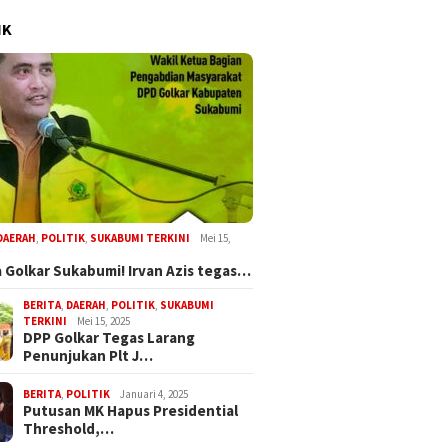
IK
DAERAH
,
POLITIK
,
SUKABUMI TERKINI
Mei 15,
 Golkar Sukabumi! Irvan Azis tegas…
BERITA
,
DAERAH
,
POLITIK
,
SUKABUMI
TERKINI
Mei 15, 2025
DPP Golkar Tegas Larang
Penunjukan Plt J…
BERITA
,
POLITIK
Januari 4, 2025
Putusan MK Hapus Presidential
Threshold,…