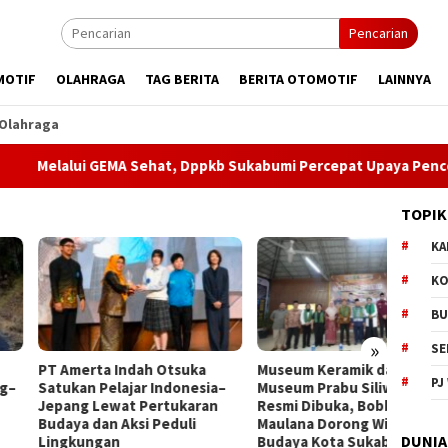
Pencarian
MOTIF
OLAHRAGA
TAG BERITA
BERITA OTOMOTIF
LAINNYA
Olahraga
ui GEMA Sehat, Dppkb Sukabumi Percepat Upaya Pencegahan St
TOPIK
KA
KO
BU
»
SE
merta Indah Otsuka
Museum Keramik dan
Dugaa
PJ
kan Pelajar Indonesia–
Museum Prabu Siliwangi
Narko
ng Lewat Pertukaran
Resmi Dibuka, Bobby
Minta 
ya dan Aksi Peduli
Maulana Dorong Wisata
DUNIA
kungan
Budaya Kota Sukabumi