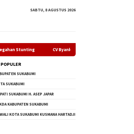
SABTU, 8 AGUSTUS 2026
unting
CV Byankarya Pastikan Perbaikan Jalan Leuwilian
 POPULER
BUPATEN SUKABUMI
TA SUKABUMI
PATI SUKABUMI H. ASEP JAPAR
KDA KABUPATEN SUKABUMI
n Penyalahgunaan
Melalui GEMA Sehat, Dppkb
CV Byan
 WALI KOTA SUKABUMI KUSMANA HARTADJI
ba Oknum Kades, Dprd
Sukabumi Percepat Upaya
Perbaik
Tidak Ada Tebang Pilih
Pencegahan Stunting
Bojongt
Selama 