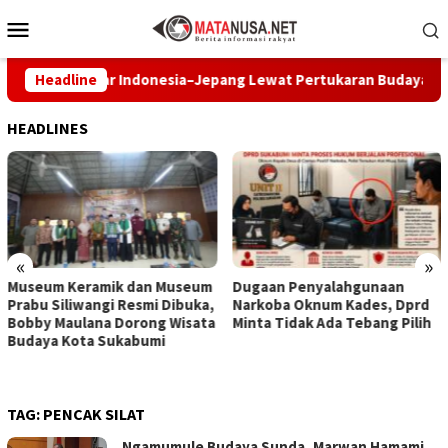
Loncat
Menu
ke
Mobile
konten
an Pelajar Indonesia–Jepang Lewat Pertukaran Budaya dan Aksi
Headline
HEADLINES
«
»
Museum Keramik dan Museum
Dugaan Penyalahgunaan
Prabu Siliwangi Resmi Dibuka,
Narkoba Oknum Kades, Dprd
Bobby Maulana Dorong Wisata
Minta Tidak Ada Tebang Pilih
Budaya Kota Sukabumi
TAG:
PENCAK SILAT
Ngamumule Budaya Sunda, Marwan Hamami