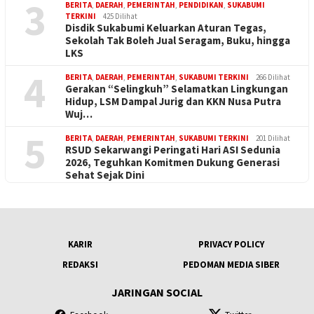
3
BERITA
,
DAERAH
,
PEMERINTAH
,
PENDIDIKAN
,
SUKABUMI
TERKINI
425 Dilihat
Disdik Sukabumi Keluarkan Aturan Tegas,
Sekolah Tak Boleh Jual Seragam, Buku, hingga
LKS
4
BERITA
,
DAERAH
,
PEMERINTAH
,
SUKABUMI TERKINI
266 Dilihat
Gerakan “Selingkuh” Selamatkan Lingkungan
Hidup, LSM Dampal Jurig dan KKN Nusa Putra
Wuj…
5
BERITA
,
DAERAH
,
PEMERINTAH
,
SUKABUMI TERKINI
201 Dilihat
RSUD Sekarwangi Peringati Hari ASI Sedunia
2026, Teguhkan Komitmen Dukung Generasi
Sehat Sejak Dini
KARIR
PRIVACY POLICY
REDAKSI
PEDOMAN MEDIA SIBER
JARINGAN SOCIAL