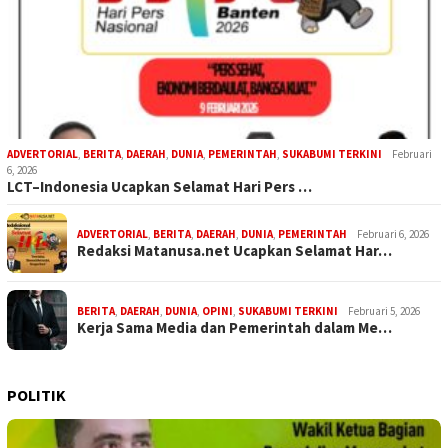
ADVERTORIAL
,
BERITA
,
DAERAH
,
DUNIA
,
PEMERINTAH
,
SUKABUMI TERKINI
Februari
6, 2026
LCT–Indonesia Ucapkan Selamat Hari Pers …
ADVERTORIAL
,
BERITA
,
DAERAH
,
DUNIA
,
PEMERINTAH
Februari 6, 2026
Redaksi Matanusa.net Ucapkan Selamat Har…
BERITA
,
DAERAH
,
DUNIA
,
OPINI
,
SUKABUMI TERKINI
Februari 5, 2026
Kerja Sama Media dan Pemerintah dalam Me…
POLITIK