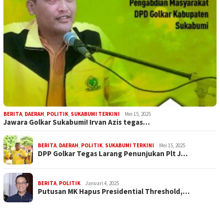
BERITA
,
DAERAH
,
POLITIK
,
SUKABUMI TERKINI
Mei 15, 2025
Jawara Golkar Sukabumi! Irvan Azis tegas…
BERITA
,
DAERAH
,
POLITIK
,
SUKABUMI TERKINI
Mei 15, 2025
DPP Golkar Tegas Larang Penunjukan Plt J…
BERITA
,
POLITIK
Januari 4, 2025
Putusan MK Hapus Presidential Threshold,…