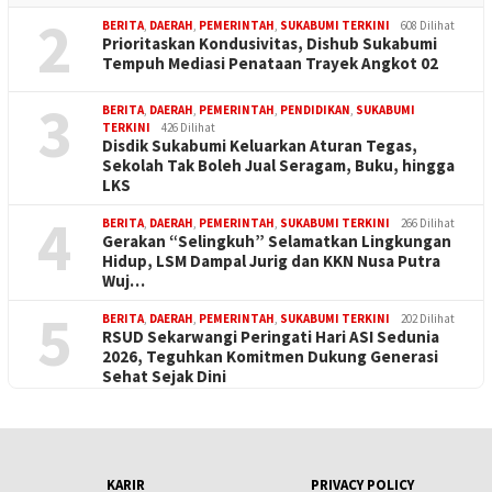
2
BERITA
,
DAERAH
,
PEMERINTAH
,
SUKABUMI TERKINI
608 Dilihat
Prioritaskan Kondusivitas, Dishub Sukabumi
Tempuh Mediasi Penataan Trayek Angkot 02
3
BERITA
,
DAERAH
,
PEMERINTAH
,
PENDIDIKAN
,
SUKABUMI
TERKINI
426 Dilihat
Disdik Sukabumi Keluarkan Aturan Tegas,
Sekolah Tak Boleh Jual Seragam, Buku, hingga
LKS
4
BERITA
,
DAERAH
,
PEMERINTAH
,
SUKABUMI TERKINI
266 Dilihat
Gerakan “Selingkuh” Selamatkan Lingkungan
Hidup, LSM Dampal Jurig dan KKN Nusa Putra
Wuj…
5
BERITA
,
DAERAH
,
PEMERINTAH
,
SUKABUMI TERKINI
202 Dilihat
RSUD Sekarwangi Peringati Hari ASI Sedunia
2026, Teguhkan Komitmen Dukung Generasi
Sehat Sejak Dini
KARIR
PRIVACY POLICY