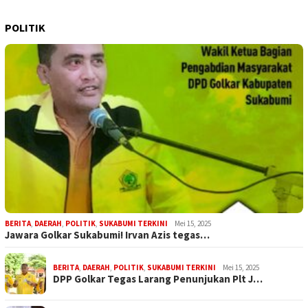
POLITIK
BERITA
,
DAERAH
,
POLITIK
,
SUKABUMI TERKINI
Mei 15, 2025
Jawara Golkar Sukabumi! Irvan Azis tegas…
BERITA
,
DAERAH
,
POLITIK
,
SUKABUMI TERKINI
Mei 15, 2025
DPP Golkar Tegas Larang Penunjukan Plt J…