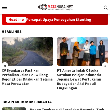
Loncat
Menu
ke
Mobile
konten
Sukabumi Percepat Upaya Pencegahan Stunting
Headline
CV Byank
HEADLINES
«
»
CV Byankarya Pastikan
PT Amerta Indah Otsuka
Perbaikan Jalan Leuwiliang–
Satukan Pelajar Indonesia–
Bojongtipar Dilakukan Selama
Jepang Lewat Pertukaran
Masa Perawatan
Budaya dan Aksi Peduli
Lingkungan
TAG:
PEMPROV DKI JAKARTA
Pohon Tumbang di Ancol dan Marunda, Truk