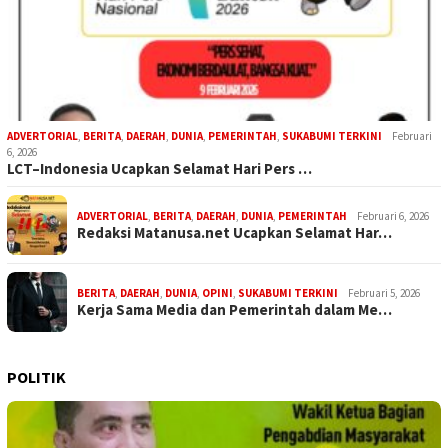
ADVERTORIAL
,
BERITA
,
DAERAH
,
DUNIA
,
PEMERINTAH
,
SUKABUMI TERKINI
Februari
6, 2026
LCT–Indonesia Ucapkan Selamat Hari Pers …
ADVERTORIAL
,
BERITA
,
DAERAH
,
DUNIA
,
PEMERINTAH
Februari 6, 2026
Redaksi Matanusa.net Ucapkan Selamat Har…
BERITA
,
DAERAH
,
DUNIA
,
OPINI
,
SUKABUMI TERKINI
Februari 5, 2026
Kerja Sama Media dan Pemerintah dalam Me…
POLITIK