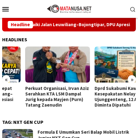
Loncat
Menu
ke
Mobile
konten
pat Perbaiki Jalan Leuwiliang–Bojongtipar, DPU Apresiasi Respo
Headline
HEADLINES
«
»
Perkuat Organisasi, Irvan Aziz
Dprd Sukabumi Kawal
Serahkan KTA LSM Dampal
Kesepakatan Nelayan
Jurig kepada Mayjen (Purn)
Ujunggenteng, 12 Aturan
Tatang Zaenudin
Diminta Dipatuhi
TAG:
NXT GEN CUP
Formula E Umumkan Seri Balap Mobil Listrik
Junior NXT Gen Cup