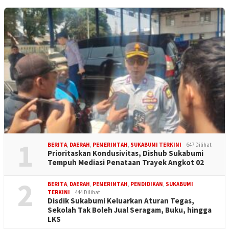
1
BERITA
,
DAERAH
,
PEMERINTAH
,
SUKABUMI TERKINI
647 Dilihat
Prioritaskan Kondusivitas, Dishub Sukabumi
Tempuh Mediasi Penataan Trayek Angkot 02
2
BERITA
,
DAERAH
,
PEMERINTAH
,
PENDIDIKAN
,
SUKABUMI
TERKINI
444 Dilihat
Disdik Sukabumi Keluarkan Aturan Tegas,
Sekolah Tak Boleh Jual Seragam, Buku, hingga
LKS