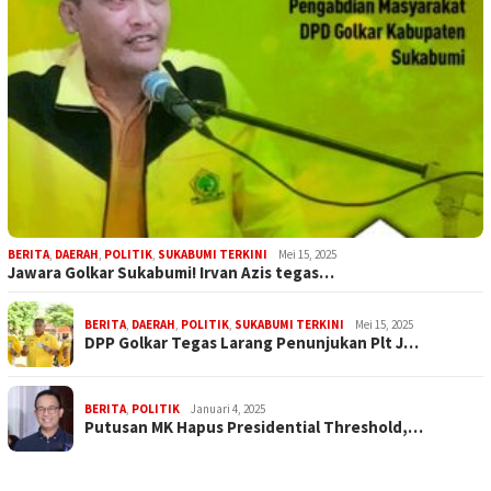
BERITA
,
DAERAH
,
POLITIK
,
SUKABUMI TERKINI
Mei 15, 2025
Jawara Golkar Sukabumi! Irvan Azis tegas…
BERITA
,
DAERAH
,
POLITIK
,
SUKABUMI TERKINI
Mei 15, 2025
DPP Golkar Tegas Larang Penunjukan Plt J…
BERITA
,
POLITIK
Januari 4, 2025
Putusan MK Hapus Presidential Threshold,…