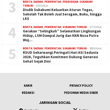
3
BERITA
,
DAERAH
,
PEMERINTAH
,
PENDIDIKAN
,
SUKABUMI
TERKINI
433 Dilihat
Disdik Sukabumi Keluarkan Aturan Tegas,
Sekolah Tak Boleh Jual Seragam, Buku, hingga
LKS
4
BERITA
,
DAERAH
,
PEMERINTAH
,
SUKABUMI TERKINI
277 Dilihat
Gerakan “Selingkuh” Selamatkan Lingkungan
Hidup, LSM Dampal Jurig dan KKN Nusa Putra
Wuj…
5
BERITA
,
DAERAH
,
PEMERINTAH
,
SUKABUMI TERKINI
209 Dilihat
RSUD Sekarwangi Peringati Hari ASI Sedunia
2026, Teguhkan Komitmen Dukung Generasi
Sehat Sejak Dini
KARIR
PRIVACY POLICY
REDAKSI
PEDOMAN MEDIA SIBER
JARINGAN SOCIAL