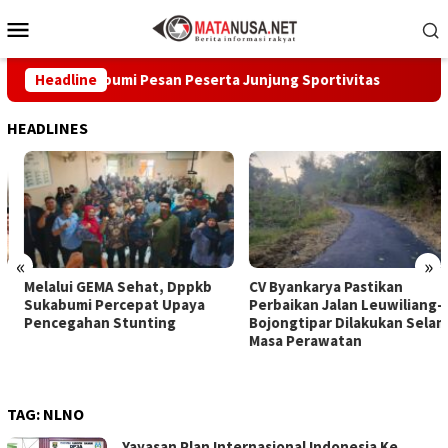
Loncat
Menu
ke
Mobile
konten
bup Sukabumi Pesan Peserta Junjung Sportivitas
Headline
Melalui
HEADLINES
«
»
Melalui GEMA Sehat, Dppkb
CV Byankarya Pastikan
Sukabumi Percepat Upaya
Perbaikan Jalan Leuwiliang–
Pencegahan Stunting
Bojongtipar Dilakukan Selama
Masa Perawatan
TAG:
NLNO
Yayasan Plan Internasional Indonesia Ke