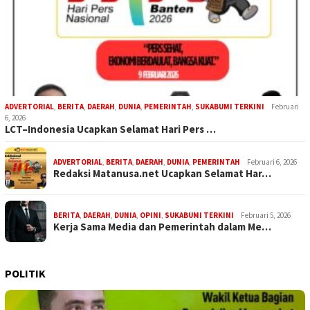
ADVERTORIAL
,
BERITA
,
DAERAH
,
DUNIA
,
PEMERINTAH
,
SUKABUMI TERKINI
Februari
6, 2026
LCT–Indonesia Ucapkan Selamat Hari Pers …
ADVERTORIAL
,
BERITA
,
DAERAH
,
DUNIA
,
PEMERINTAH
Februari 6, 2026
Redaksi Matanusa.net Ucapkan Selamat Har…
BERITA
,
DAERAH
,
DUNIA
,
OPINI
,
SUKABUMI TERKINI
Februari 5, 2026
Kerja Sama Media dan Pemerintah dalam Me…
POLITIK