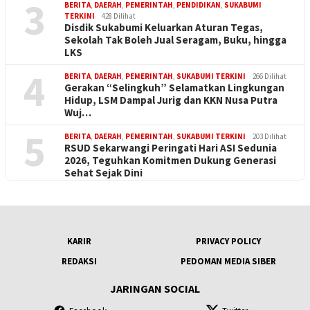
3
BERITA
,
DAERAH
,
PEMERINTAH
,
PENDIDIKAN
,
SUKABUMI
TERKINI
428 Dilihat
Disdik Sukabumi Keluarkan Aturan Tegas,
Sekolah Tak Boleh Jual Seragam, Buku, hingga
LKS
4
BERITA
,
DAERAH
,
PEMERINTAH
,
SUKABUMI TERKINI
266 Dilihat
Gerakan “Selingkuh” Selamatkan Lingkungan
Hidup, LSM Dampal Jurig dan KKN Nusa Putra
Wuj…
5
BERITA
,
DAERAH
,
PEMERINTAH
,
SUKABUMI TERKINI
203 Dilihat
RSUD Sekarwangi Peringati Hari ASI Sedunia
2026, Teguhkan Komitmen Dukung Generasi
Sehat Sejak Dini
KARIR
PRIVACY POLICY
REDAKSI
PEDOMAN MEDIA SIBER
JARINGAN SOCIAL