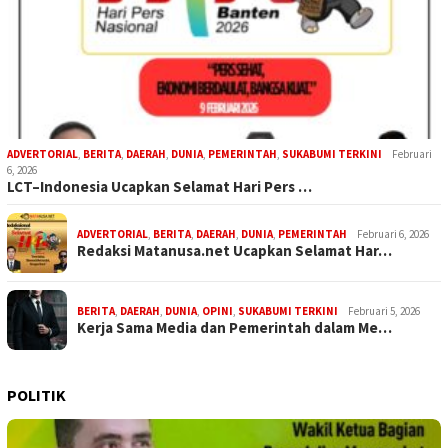
ADVERTORIAL
,
BERITA
,
DAERAH
,
DUNIA
,
PEMERINTAH
,
SUKABUMI TERKINI
Februari
6, 2026
LCT–Indonesia Ucapkan Selamat Hari Pers …
ADVERTORIAL
,
BERITA
,
DAERAH
,
DUNIA
,
PEMERINTAH
Februari 6, 2026
Redaksi Matanusa.net Ucapkan Selamat Har…
BERITA
,
DAERAH
,
DUNIA
,
OPINI
,
SUKABUMI TERKINI
Februari 5, 2026
Kerja Sama Media dan Pemerintah dalam Me…
POLITIK