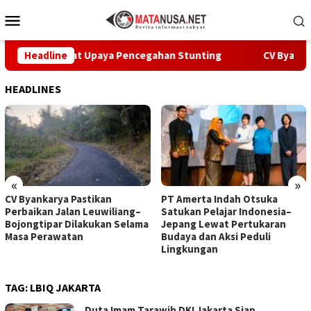
Loncat
Menu
ke
Mobile
konten
i Percepat Upaya Pencegahan Stunting
Headline
CV Byankarya Pa
HEADLINES
«
»
CV Byankarya Pastikan
PT Amerta Indah Otsuka
Perbaikan Jalan Leuwiliang–
Satukan Pelajar Indonesia–
Bojongtipar Dilakukan Selama
Jepang Lewat Pertukaran
Masa Perawatan
Budaya dan Aksi Peduli
Lingkungan
TAG:
LBIQ JAKARTA
Duta Imam Tarawih DKI Jakarta Siap