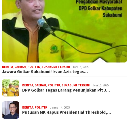
BERITA
,
DAERAH
,
POLITIK
,
SUKABUMI TERKINI
Mei 15, 2025
Jawara Golkar Sukabumi! Irvan Azis tegas…
BERITA
,
DAERAH
,
POLITIK
,
SUKABUMI TERKINI
Mei 15, 2025
DPP Golkar Tegas Larang Penunjukan Plt J…
BERITA
,
POLITIK
Januari 4, 2025
Putusan MK Hapus Presidential Threshold,…