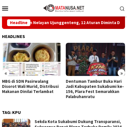
Loncat
Menu
ke
Mobile
konten
epakatan Nelayan Ujunggenteng, 12 Aturan Diminta Dipatuhi
Headline
HEADLINES
«
»
MBG di SDN Pasirwalang
Dentuman Tambur Buka Hari
Disorot Wali Murid, Distribusi
Jadi Kabupaten Sukabumi ke-
Makanan Dinilai Terlambat
156, Plara Fest Semarakkan
Palabuhanratu
TAG:
KPU
Sekda Kota Sukabumi Dukung Transparansi,
Suksesnya Rapat Pleno Terbuka Pemilu 2024