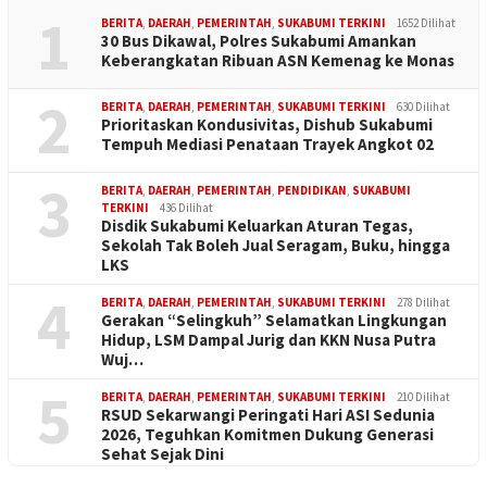
1
BERITA
,
DAERAH
,
PEMERINTAH
,
SUKABUMI TERKINI
1652 Dilihat
30 Bus Dikawal, Polres Sukabumi Amankan
Keberangkatan Ribuan ASN Kemenag ke Monas
2
BERITA
,
DAERAH
,
PEMERINTAH
,
SUKABUMI TERKINI
630 Dilihat
Prioritaskan Kondusivitas, Dishub Sukabumi
Tempuh Mediasi Penataan Trayek Angkot 02
3
BERITA
,
DAERAH
,
PEMERINTAH
,
PENDIDIKAN
,
SUKABUMI
TERKINI
436 Dilihat
Disdik Sukabumi Keluarkan Aturan Tegas,
Sekolah Tak Boleh Jual Seragam, Buku, hingga
LKS
4
BERITA
,
DAERAH
,
PEMERINTAH
,
SUKABUMI TERKINI
278 Dilihat
Gerakan “Selingkuh” Selamatkan Lingkungan
Hidup, LSM Dampal Jurig dan KKN Nusa Putra
Wuj…
5
BERITA
,
DAERAH
,
PEMERINTAH
,
SUKABUMI TERKINI
210 Dilihat
RSUD Sekarwangi Peringati Hari ASI Sedunia
2026, Teguhkan Komitmen Dukung Generasi
Sehat Sejak Dini