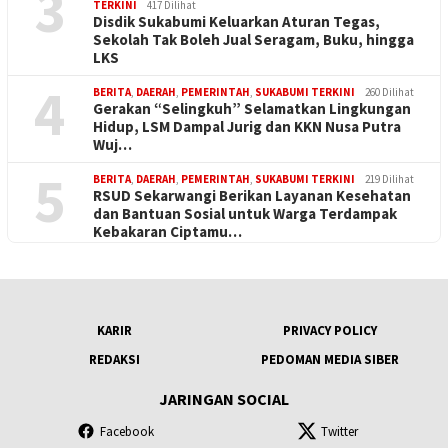
3
TERKINI
417 Dilihat
Disdik Sukabumi Keluarkan Aturan Tegas,
Sekolah Tak Boleh Jual Seragam, Buku, hingga
LKS
4
BERITA
,
DAERAH
,
PEMERINTAH
,
SUKABUMI TERKINI
260 Dilihat
Gerakan “Selingkuh” Selamatkan Lingkungan
Hidup, LSM Dampal Jurig dan KKN Nusa Putra
Wuj…
5
BERITA
,
DAERAH
,
PEMERINTAH
,
SUKABUMI TERKINI
219 Dilihat
RSUD Sekarwangi Berikan Layanan Kesehatan
dan Bantuan Sosial untuk Warga Terdampak
Kebakaran Ciptamu…
KARIR
PRIVACY POLICY
REDAKSI
PEDOMAN MEDIA SIBER
JARINGAN SOCIAL
Facebook
Twitter