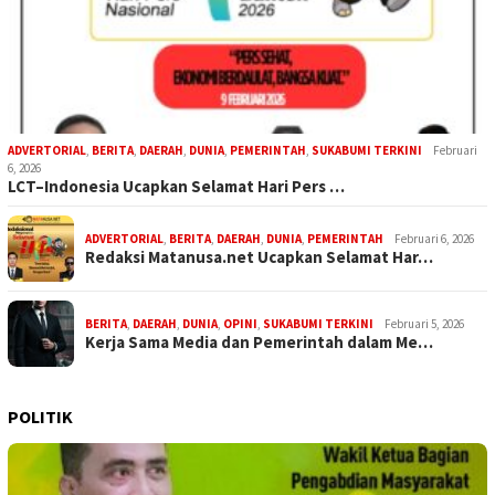
ADVERTORIAL
,
BERITA
,
DAERAH
,
DUNIA
,
PEMERINTAH
,
SUKABUMI TERKINI
Februari
6, 2026
LCT–Indonesia Ucapkan Selamat Hari Pers …
ADVERTORIAL
,
BERITA
,
DAERAH
,
DUNIA
,
PEMERINTAH
Februari 6, 2026
Redaksi Matanusa.net Ucapkan Selamat Har…
BERITA
,
DAERAH
,
DUNIA
,
OPINI
,
SUKABUMI TERKINI
Februari 5, 2026
Kerja Sama Media dan Pemerintah dalam Me…
POLITIK