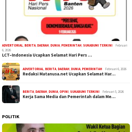
ADVERTORIAL
,
BERITA
,
DAERAH
,
DUNIA
,
PEMERINTAH
,
SUKABUMI TERKINI
Februari
6, 2026
LCT–Indonesia Ucapkan Selamat Hari Pers …
ADVERTORIAL
,
BERITA
,
DAERAH
,
DUNIA
,
PEMERINTAH
Februari 6, 2026
Redaksi Matanusa.net Ucapkan Selamat Har…
BERITA
,
DAERAH
,
DUNIA
,
OPINI
,
SUKABUMI TERKINI
Februari 5, 2026
Kerja Sama Media dan Pemerintah dalam Me…
POLITIK