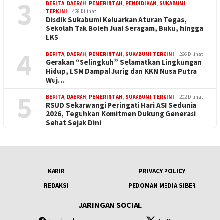
3
BERITA
,
DAERAH
,
PEMERINTAH
,
PENDIDIKAN
,
SUKABUMI
TERKINI
428 Dilihat
Disdik Sukabumi Keluarkan Aturan Tegas,
Sekolah Tak Boleh Jual Seragam, Buku, hingga
LKS
4
BERITA
,
DAERAH
,
PEMERINTAH
,
SUKABUMI TERKINI
266 Dilihat
Gerakan “Selingkuh” Selamatkan Lingkungan
Hidup, LSM Dampal Jurig dan KKN Nusa Putra
Wuj…
5
BERITA
,
DAERAH
,
PEMERINTAH
,
SUKABUMI TERKINI
202 Dilihat
RSUD Sekarwangi Peringati Hari ASI Sedunia
2026, Teguhkan Komitmen Dukung Generasi
Sehat Sejak Dini
KARIR
PRIVACY POLICY
REDAKSI
PEDOMAN MEDIA SIBER
JARINGAN SOCIAL