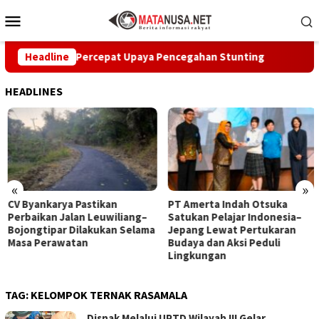
Loncat
Menu
ke
Mobile
konten
Sukabumi Percepat Upaya Pencegahan Stunting
Headline
CV Byank
HEADLINES
«
»
CV Byankarya Pastikan
PT Amerta Indah Otsuka
Perbaikan Jalan Leuwiliang–
Satukan Pelajar Indonesia–
Bojongtipar Dilakukan Selama
Jepang Lewat Pertukaran
Masa Perawatan
Budaya dan Aksi Peduli
Lingkungan
TAG:
KELOMPOK TERNAK RASAMALA
Disnak Melalui UPTD Wilayah III Gelar