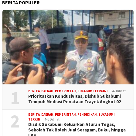
BERITA POPULER
1
BERITA
,
DAERAH
,
PEMERINTAH
,
SUKABUMI TERKINI
647 Dilihat
Prioritaskan Kondusivitas, Dishub Sukabumi
Tempuh Mediasi Penataan Trayek Angkot 02
2
BERITA
,
DAERAH
,
PEMERINTAH
,
PENDIDIKAN
,
SUKABUMI
TERKINI
443 Dilihat
Disdik Sukabumi Keluarkan Aturan Tegas,
Sekolah Tak Boleh Jual Seragam, Buku, hingga
LKS