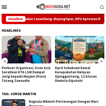
Loncat
Menu
ke
Mobile
konten
Perbaiki Jalan Leuwiliang–Bojongtipar, DPU Apresiasi Respons P
Headline
HEADLINES
«
»
Perkuat Organisasi, Irvan Aziz
Dprd Sukabumi Kawal
Serahkan KTA LSM Dampal
Kesepakatan Nelayan
Jurig kepada Mayjen (Purn)
Ujunggenteng, 12 Aturan
Tatang Zaenudin
Diminta Dipatuhi
TAG:
JORGE MARTIN
Bagnaia Nikmati Pertarungan Dengan Marc
Marquez