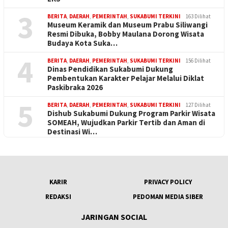
3
BERITA
,
DAERAH
,
PEMERINTAH
,
SUKABUMI TERKINI
163 Dilihat
Museum Keramik dan Museum Prabu Siliwangi
Resmi Dibuka, Bobby Maulana Dorong Wisata
Budaya Kota Suka…
4
BERITA
,
DAERAH
,
PEMERINTAH
,
SUKABUMI TERKINI
156 Dilihat
Dinas Pendidikan Sukabumi Dukung
Pembentukan Karakter Pelajar Melalui Diklat
Paskibraka 2026
5
BERITA
,
DAERAH
,
PEMERINTAH
,
SUKABUMI TERKINI
127 Dilihat
Dishub Sukabumi Dukung Program Parkir Wisata
SOMEAH, Wujudkan Parkir Tertib dan Aman di
Destinasi Wi…
KARIR
PRIVACY POLICY
REDAKSI
PEDOMAN MEDIA SIBER
JARINGAN SOCIAL