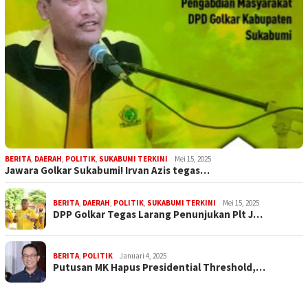
BERITA
,
DAERAH
,
POLITIK
,
SUKABUMI TERKINI
Mei 15, 2025
Jawara Golkar Sukabumi! Irvan Azis tegas…
BERITA
,
DAERAH
,
POLITIK
,
SUKABUMI TERKINI
Mei 15, 2025
DPP Golkar Tegas Larang Penunjukan Plt J…
BERITA
,
POLITIK
Januari 4, 2025
Putusan MK Hapus Presidential Threshold,…