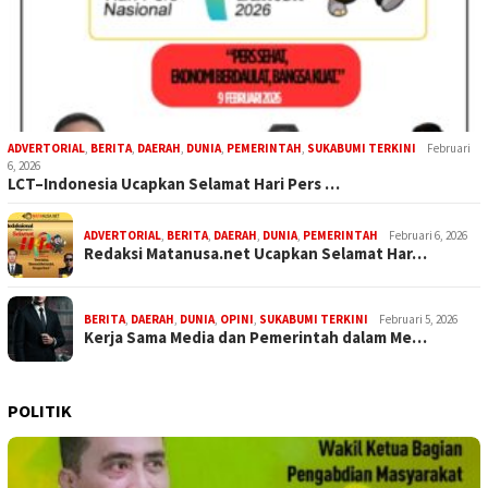
ADVERTORIAL
,
BERITA
,
DAERAH
,
DUNIA
,
PEMERINTAH
,
SUKABUMI TERKINI
Februari
6, 2026
LCT–Indonesia Ucapkan Selamat Hari Pers …
ADVERTORIAL
,
BERITA
,
DAERAH
,
DUNIA
,
PEMERINTAH
Februari 6, 2026
Redaksi Matanusa.net Ucapkan Selamat Har…
BERITA
,
DAERAH
,
DUNIA
,
OPINI
,
SUKABUMI TERKINI
Februari 5, 2026
Kerja Sama Media dan Pemerintah dalam Me…
POLITIK