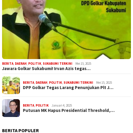
BERITA
,
DAERAH
,
POLITIK
,
SUKABUMI TERKINI
Mei 15, 2025
Jawara Golkar Sukabumi! Irvan Azis tegas…
BERITA
,
DAERAH
,
POLITIK
,
SUKABUMI TERKINI
Mei 15, 2025
DPP Golkar Tegas Larang Penunjukan Plt J…
BERITA
,
POLITIK
Januari 4, 2025
Putusan MK Hapus Presidential Threshold,…
BERITA POPULER