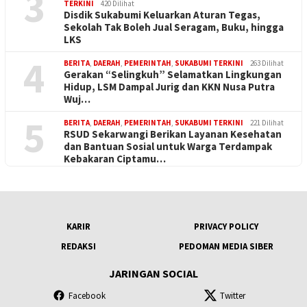
3
TERKINI
420 Dilihat
Disdik Sukabumi Keluarkan Aturan Tegas,
Sekolah Tak Boleh Jual Seragam, Buku, hingga
LKS
4
BERITA
,
DAERAH
,
PEMERINTAH
,
SUKABUMI TERKINI
263 Dilihat
Gerakan “Selingkuh” Selamatkan Lingkungan
Hidup, LSM Dampal Jurig dan KKN Nusa Putra
Wuj…
5
BERITA
,
DAERAH
,
PEMERINTAH
,
SUKABUMI TERKINI
221 Dilihat
RSUD Sekarwangi Berikan Layanan Kesehatan
dan Bantuan Sosial untuk Warga Terdampak
Kebakaran Ciptamu…
KARIR
PRIVACY POLICY
REDAKSI
PEDOMAN MEDIA SIBER
JARINGAN SOCIAL
Facebook
Twitter