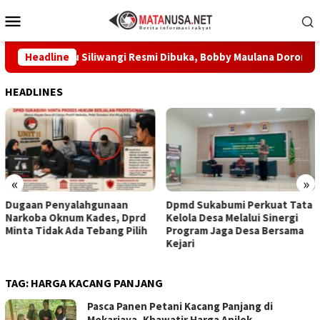
Loncat
Menu
ke
Mobile
konten
m Prabu Siliwangi Resmi Dibuka, Bobby Maulana Dorong Wisata
Headline
HEADLINES
«
»
Dugaan Penyalahgunaan
Dpmd Sukabumi Perkuat Tata
Narkoba Oknum Kades, Dprd
Kelola Desa Melalui Sinergi
Minta Tidak Ada Tebang Pilih
Program Jaga Desa Bersama
Kejari
TAG:
HARGA KACANG PANJANG
Pasca Panen Petani Kacang Panjang di
Mekarjaya, Khawatir Harga Anjlok