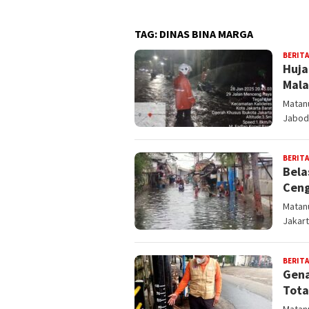
TAG:
DINAS BINA MARGA
BERITA
Huja
Mala
Matanu
Jabod
BERITA
Bela
Ceng
Matan
Jakart
BERITA
Gena
Tota
Matan