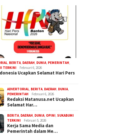
RIAL
,
BERITA
,
DAERAH
,
DUNIA
,
PEMERINTAH
,
I TERKINI
Februari 6, 2026
donesia Ucapkan Selamat Hari Pers
ADVERTORIAL
,
BERITA
,
DAERAH
,
DUNIA
,
PEMERINTAH
Februari 6, 2026
Redaksi Matanusa.net Ucapkan
Selamat Har…
BERITA
,
DAERAH
,
DUNIA
,
OPINI
,
SUKABUMI
TERKINI
Februari 5, 2026
Kerja Sama Media dan
Pemerintah dalam Me…