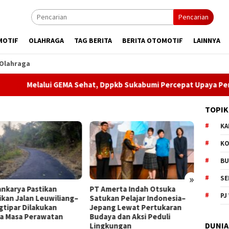
Pencarian
MOTIF
OLAHRAGA
TAG BERITA
BERITA OTOMOTIF
LAINNYA
Olahraga
alui GEMA Sehat, Dppkb Sukabumi Percepat Upaya Pencegahan 
TOPIK
KA
KO
BU
»
SE
merta Indah Otsuka
Museum Keramik dan
Dugaa
PJ
kan Pelajar Indonesia–
Museum Prabu Siliwangi
Narko
ng Lewat Pertukaran
Resmi Dibuka, Bobby
Minta 
ya dan Aksi Peduli
Maulana Dorong Wisata
DUNIA
kungan
Budaya Kota Sukabumi