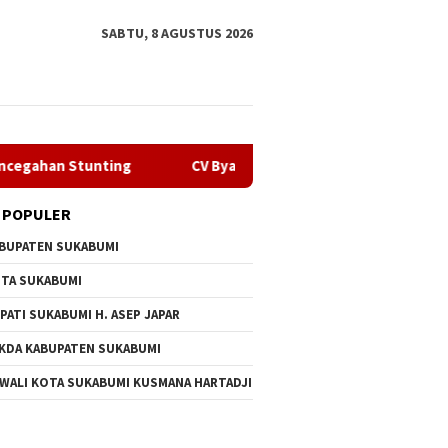
SABTU, 8 AGUSTUS 2026
Stunting
CV Byankarya Pastikan Perbaikan Jalan Leuwili
 POPULER
BUPATEN SUKABUMI
TA SUKABUMI
PATI SUKABUMI H. ASEP JAPAR
KDA KABUPATEN SUKABUMI
n Penyalahgunaan
Melalui GEMA Sehat, Dppkb
CV Byan
 WALI KOTA SUKABUMI KUSMANA HARTADJI
ba Oknum Kades, Dprd
Sukabumi Percepat Upaya
Perbaik
Tidak Ada Tebang Pilih
Pencegahan Stunting
Bojongt
Selama 