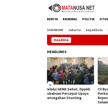
Loncat
ke
konten
BERITA
KRIMINAL
POLITIK
OTO
SUKABUMI
Jakarta
Sepakbola
Headline
Mel
HEADLINES
«
alui GEMA Sehat, Dppkb
CV Byankarya Pastikan
PT A
kabumi Percepat Upaya
Perbaikan Jalan Leuwiliang–
Satu
ncegahan Stunting
Bojongtipar Dilakukan
Jepa
Selama Masa Perawatan
Buda
Ling