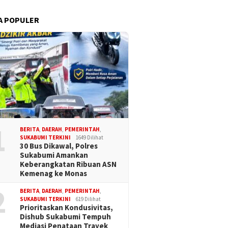
A POPULER
1
BERITA
,
DAERAH
,
PEMERINTAH
,
SUKABUMI TERKINI
1649 Dilihat
30 Bus Dikawal, Polres
Sukabumi Amankan
Keberangkatan Ribuan ASN
Kemenag ke Monas
2
BERITA
,
DAERAH
,
PEMERINTAH
,
SUKABUMI TERKINI
619 Dilihat
Prioritaskan Kondusivitas,
Dishub Sukabumi Tempuh
Mediasi Penataan Trayek