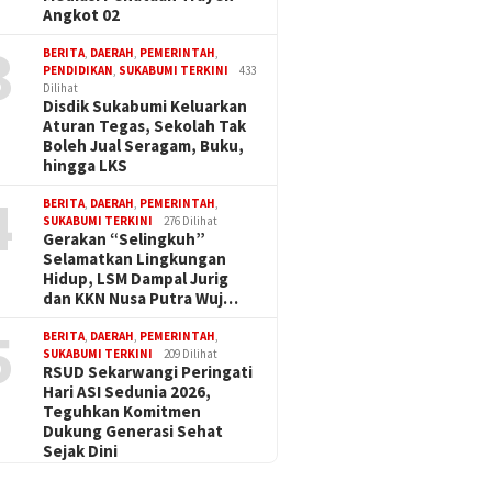
Angkot 02
3
BERITA
,
DAERAH
,
PEMERINTAH
,
PENDIDIKAN
,
SUKABUMI TERKINI
433
Dilihat
Disdik Sukabumi Keluarkan
Aturan Tegas, Sekolah Tak
Boleh Jual Seragam, Buku,
hingga LKS
4
BERITA
,
DAERAH
,
PEMERINTAH
,
SUKABUMI TERKINI
276 Dilihat
Gerakan “Selingkuh”
Selamatkan Lingkungan
Hidup, LSM Dampal Jurig
dan KKN Nusa Putra Wuj…
5
BERITA
,
DAERAH
,
PEMERINTAH
,
SUKABUMI TERKINI
209 Dilihat
RSUD Sekarwangi Peringati
Hari ASI Sedunia 2026,
Teguhkan Komitmen
Dukung Generasi Sehat
Sejak Dini