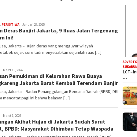
R
,
PERISTIWA
Januari 28, 2025
n Deras Banjiri Jakarta, 9 Ruas Jalan Tergenang
Iyan
Satria
m Ini!
sa, Jakarta – Hujan deras yang mengguyur wilayah
etabek sejak sore tadi menyebabkan sejumlah ruas […]
ADVERTO
SUKABUM
R
Maret 15, 2024
LCT–In
san Pemukiman di Kelurahan Rawa Buaya
Iyan
…
Satria
kareng Jakarta Barat Kembali Terendam Banjir
usa, Jakarta – Badan Penanggulangan Bencana Daerah (BPBD) DKI
a mencatat pagi ini bahwa belasan […]
R
Maret 1, 2024
ngan Akibat Hujan di Jakarta Sudah Surut
Iyan
Satria
l, BPBD: Masyarakat Dihimbau Tetap Waspada
usa, Jakarta – Badan Penanggulangan Bencana Daerah (BPBD)