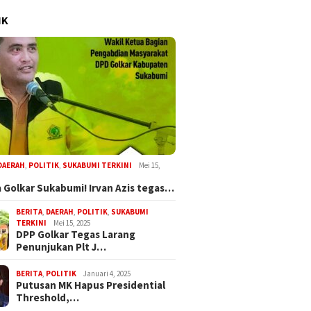
IK
DAERAH
,
POLITIK
,
SUKABUMI TERKINI
Mei 15,
 Golkar Sukabumi! Irvan Azis tegas…
BERITA
,
DAERAH
,
POLITIK
,
SUKABUMI
TERKINI
Mei 15, 2025
DPP Golkar Tegas Larang
Penunjukan Plt J…
BERITA
,
POLITIK
Januari 4, 2025
Putusan MK Hapus Presidential
Threshold,…