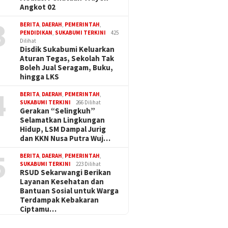
Angkot 02
3
BERITA
,
DAERAH
,
PEMERINTAH
,
PENDIDIKAN
,
SUKABUMI TERKINI
425
Dilihat
Disdik Sukabumi Keluarkan
Aturan Tegas, Sekolah Tak
Boleh Jual Seragam, Buku,
hingga LKS
4
BERITA
,
DAERAH
,
PEMERINTAH
,
SUKABUMI TERKINI
266 Dilihat
Gerakan “Selingkuh”
Selamatkan Lingkungan
Hidup, LSM Dampal Jurig
dan KKN Nusa Putra Wuj…
5
BERITA
,
DAERAH
,
PEMERINTAH
,
SUKABUMI TERKINI
223 Dilihat
RSUD Sekarwangi Berikan
Layanan Kesehatan dan
Bantuan Sosial untuk Warga
Terdampak Kebakaran
Ciptamu…