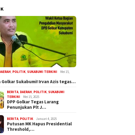
IK
DAERAH
,
POLITIK
,
SUKABUMI TERKINI
Mei 15,
 Golkar Sukabumi! Irvan Azis tegas…
BERITA
,
DAERAH
,
POLITIK
,
SUKABUMI
TERKINI
Mei 15, 2025
DPP Golkar Tegas Larang
Penunjukan Plt J…
BERITA
,
POLITIK
Januari 4, 2025
Putusan MK Hapus Presidential
Threshold,…