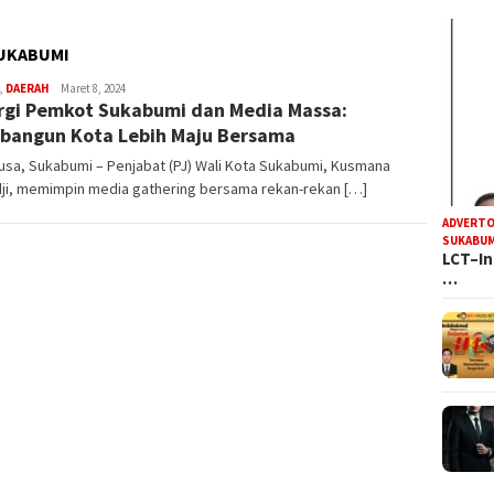
UKABUMI
R
,
DAERAH
Maret 8, 2024
rgi Pemkot Sukabumi dan Media Massa:
Iyan
Satria
angun Kota Lebih Maju Bersama
sa, Sukabumi – Penjabat (PJ) Wali Kota Sukabumi, Kusmana
dji, memimpin media gathering bersama rekan-rekan […]
ADVERTO
SUKABUM
LCT–In
…