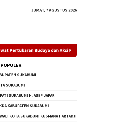
JUMAT, 7 AGUSTUS 2026
karan Budaya dan Aksi Peduli Lingkungan
Museum Keramik
 POPULER
BUPATEN SUKABUMI
TA SUKABUMI
PATI SUKABUMI H. ASEP JAPAR
KDA KABUPATEN SUKABUMI
 Asep Japar Tegaskan
PT Amerta Indah Otsuka
Museum 
 WALI KOTA SUKABUMI KUSMANA HARTADJI
men Perkuat
Satukan Pelajar Indonesia–
Museum 
ngunan dalam Rapat
Jepang Lewat Pertukaran
Resmi D
rna Dprd
Budaya dan Aksi Peduli
Maulana
Lingkungan
Budaya 