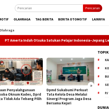
Pencarian
MOTIF
OLAHRAGA
TAG BERITA
BERITA OTOMOTIF
LAINNYA
Olahraga
ta Indah Otsuka Satukan Pelajar Indonesia–Jepang Lewat Pertu
TOPIK
KA
KO
BU
»
SE
an Penyalahgunaan
Dpmd Sukabumi Perkuat
Bupati
PJ
oba Oknum Kades, Dprd
Tata Kelola Desa Melalui
Komit
a Tidak Ada Tebang Pilih
Sinergi Program Jaga Desa
Pemba
Bersama Kejari
Paripu
DUNIA