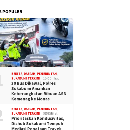
A POPULER
1
BERITA
,
DAERAH
,
PEMERINTAH
,
SUKABUMI TERKINI
1640 Dilihat
30 Bus Dikawal, Polres
Sukabumi Amankan
Keberangkatan Ribuan ASN
Kemenag ke Monas
2
BERITA
,
DAERAH
,
PEMERINTAH
,
SUKABUMI TERKINI
595 Dilihat
Prioritaskan Kondusivitas,
Dishub Sukabumi Tempuh
Mediasi Penataan Trayek