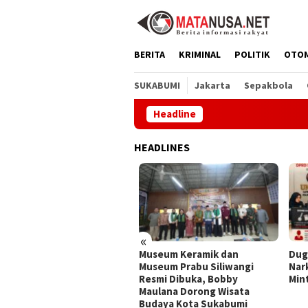
Loncat
ke
konten
BERITA
KRIMINAL
POLITIK
OTO
SUKABUMI
Jakarta
Sepakbola
Headline
PT Amer
HEADLINES
«
Amerta Indah Otsuka
Museum Keramik dan
Duga
ukan Pelajar Indonesia–
Museum Prabu Siliwangi
Nark
pang Lewat Pertukaran
Resmi Dibuka, Bobby
Mint
aya dan Aksi Peduli
Maulana Dorong Wisata
ngkungan
Budaya Kota Sukabumi