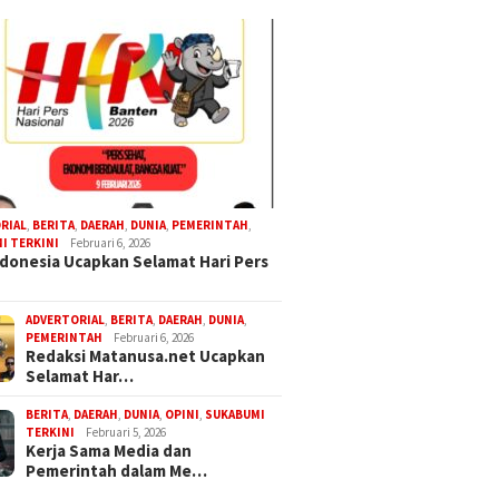
RIAL
,
BERITA
,
DAERAH
,
DUNIA
,
PEMERINTAH
,
I TERKINI
Februari 6, 2026
donesia Ucapkan Selamat Hari Pers
ADVERTORIAL
,
BERITA
,
DAERAH
,
DUNIA
,
PEMERINTAH
Februari 6, 2026
Redaksi Matanusa.net Ucapkan
Selamat Har…
BERITA
,
DAERAH
,
DUNIA
,
OPINI
,
SUKABUMI
TERKINI
Februari 5, 2026
Kerja Sama Media dan
Pemerintah dalam Me…