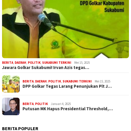
BERITA
,
DAERAH
,
POLITIK
,
SUKABUMI TERKINI
Mei 15, 2025
Jawara Golkar Sukabumi! Irvan Azis tegas…
BERITA
,
DAERAH
,
POLITIK
,
SUKABUMI TERKINI
Mei 15, 2025
DPP Golkar Tegas Larang Penunjukan Plt J…
BERITA
,
POLITIK
Januari 4, 2025
Putusan MK Hapus Presidential Threshold,…
BERITA POPULER