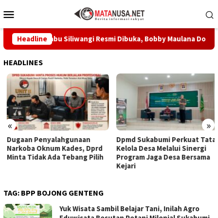
Loncat
Menu
ke
Mobile
konten
eum Prabu Siliwangi Resmi Dibuka, Bobby Maulana Dorong Wisa
Headline
HEADLINES
«
»
Dugaan Penyalahgunaan
Dpmd Sukabumi Perkuat Tata
Narkoba Oknum Kades, Dprd
Kelola Desa Melalui Sinergi
Minta Tidak Ada Tebang Pilih
Program Jaga Desa Bersama
Kejari
TAG:
BPP BOJONG GENTENG
Yuk Wisata Sambil Belajar Tani, Inilah Agro
Eduwisata Besutan Petani Milenial Sukabumi