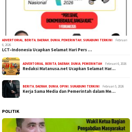
ADVERTORIAL
,
BERITA
,
DAERAH
,
DUNIA
,
PEMERINTAH
,
SUKABUMI TERKINI
Februari
6, 2026
LCT–Indonesia Ucapkan Selamat Hari Pers …
ADVERTORIAL
,
BERITA
,
DAERAH
,
DUNIA
,
PEMERINTAH
Februari 6, 2026
Redaksi Matanusa.net Ucapkan Selamat Har…
BERITA
,
DAERAH
,
DUNIA
,
OPINI
,
SUKABUMI TERKINI
Februari 5, 2026
Kerja Sama Media dan Pemerintah dalam Me…
POLITIK