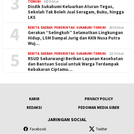
3
TERKINI
420 Dilihat
Disdik Sukabumi Keluarkan Aturan Tegas,
Sekolah Tak Boleh Jual Seragam, Buku, hingga
LKS
4
BERITA
,
DAERAH
,
PEMERINTAH
,
SUKABUMI TERKINI
263 Dilihat
Gerakan “Selingkuh” Selamatkan Lingkungan
Hidup, LSM Dampal Jurig dan KKN Nusa Putra
Wuj…
5
BERITA
,
DAERAH
,
PEMERINTAH
,
SUKABUMI TERKINI
221 Dilihat
RSUD Sekarwangi Berikan Layanan Kesehatan
dan Bantuan Sosial untuk Warga Terdampak
Kebakaran Ciptamu…
KARIR
PRIVACY POLICY
REDAKSI
PEDOMAN MEDIA SIBER
JARINGAN SOCIAL
Facebook
Twitter