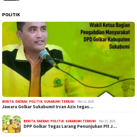
POLITIK
BERITA
,
DAERAH
,
POLITIK
,
SUKABUMI TERKINI
Mei 15, 2025
Jawara Golkar Sukabumi! Irvan Azis tegas…
BERITA
,
DAERAH
,
POLITIK
,
SUKABUMI TERKINI
Mei 15, 2025
DPP Golkar Tegas Larang Penunjukan Plt J…