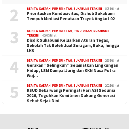
2
BERITA
,
DAERAH
,
PEMERINTAH
,
SUKABUMI TERKINI
608 Dilihat
Prioritaskan Kondusivitas, Dishub Sukabumi
Tempuh Mediasi Penataan Trayek Angkot 02
3
BERITA
,
DAERAH
,
PEMERINTAH
,
PENDIDIKAN
,
SUKABUMI
TERKINI
426 Dilihat
Disdik Sukabumi Keluarkan Aturan Tegas,
Sekolah Tak Boleh Jual Seragam, Buku, hingga
LKS
4
BERITA
,
DAERAH
,
PEMERINTAH
,
SUKABUMI TERKINI
266 Dilihat
Gerakan “Selingkuh” Selamatkan Lingkungan
Hidup, LSM Dampal Jurig dan KKN Nusa Putra
Wuj…
5
BERITA
,
DAERAH
,
PEMERINTAH
,
SUKABUMI TERKINI
202 Dilihat
RSUD Sekarwangi Peringati Hari ASI Sedunia
2026, Teguhkan Komitmen Dukung Generasi
Sehat Sejak Dini