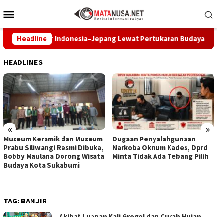
Loncat
Menu
ke
Mobile
konten
n Pelajar Indonesia–Jepang Lewat Pertukaran Budaya dan Aksi 
Headline
HEADLINES
«
»
Museum Keramik dan Museum
Dugaan Penyalahgunaan
Prabu Siliwangi Resmi Dibuka,
Narkoba Oknum Kades, Dprd
Bobby Maulana Dorong Wisata
Minta Tidak Ada Tebang Pilih
Budaya Kota Sukabumi
TAG:
BANJIR
Akibat Luapan Kali Grogol dan Curah Hujan